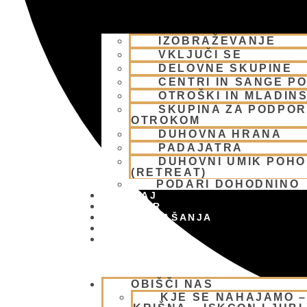
IZOBRAŽEVANJE
VKLJUČI SE
DELOVNE SKUPINE
CENTRI IN SANGE PO
OTROŠKI IN MLADIN
SKUPINA ZA PODPOR
OTROKOM
DUHOVNA HRANA
PADAJATRA
DUHOVNI UMIK POH
(RETREAT)
PODARI DOHODNINO
DONIRAJ
KOLEDAR
VAŠA VPRAŠANJA
PIŠI NAM
BLOG
OBIŠČI NAS
KJE SE NAHAJAMO 