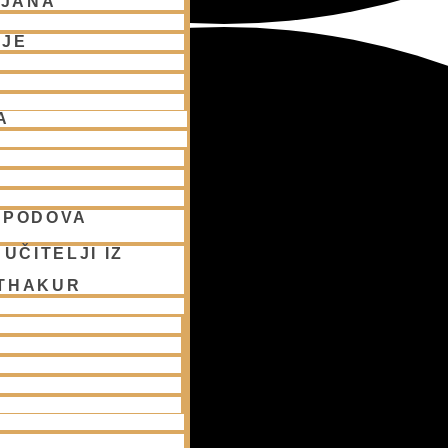
LJANA
NJE
A
SPODOVA
UČITELJI IZ
 THAKUR