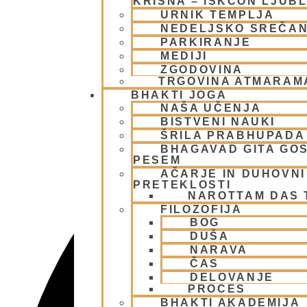
KRIŠNA – ISKCON LJUB
URNIK TEMPLJA
NEDELJSKO SREČA
PARKIRANJE
MEDIJI
ZGODOVINA
TRGOVINA ATMARAM
BHAKTI JOGA
NAŠA UČENJA
BISTVENI NAUKI
ŠRILA PRABHUPADA
BHAGAVAD GITA GO
PESEM
AČARJE IN DUHOVNI 
PRETEKLOSTI
NAROTTAM DAS
FILOZOFIJA
BOG
DUŠA
NARAVA
ČAS
DELOVANJE
PROCES
BHAKTI AKADEMIJA