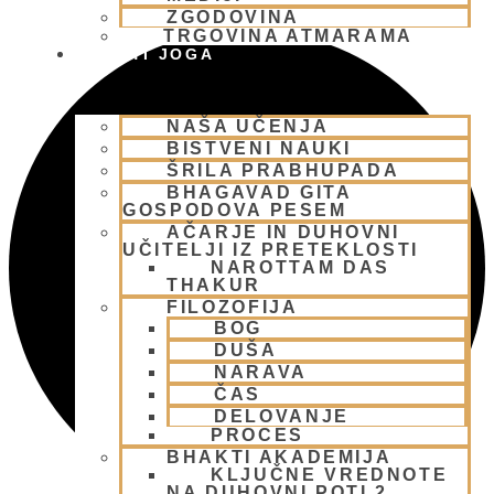
ZGODOVINA
TRGOVINA ATMARAMA
BHAKTI JOGA
NAŠA UČENJA
BISTVENI NAUKI
ŠRILA PRABHUPADA
BHAGAVAD GITA
GOSPODOVA PESEM
AČARJE IN DUHOVNI
UČITELJI IZ PRETEKLOSTI
NAROTTAM DAS
THAKUR
FILOZOFIJA
BOG
DUŠA
NARAVA
ČAS
DELOVANJE
PROCES
BHAKTI AKADEMIJA
KLJUČNE VREDNOTE
NA DUHOVNI POTI 2