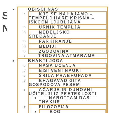
OBIŠČI NAS
SOBOTNI KIRTAN -
KJE SE NAHAJAMO –
TEMPELJ HARE KRIŠNA –
ISKCON LJUBLJANA
NAMA JAGJA
URNIK TEMPLJA
NEDELJSKO
SREČANJE
PARKIRANJE
Dogodki
MEDIJI
ZGODOVINA
TRGOVINA ATMARAMA
BHAKTI JOGA
NAŠA UČENJA
BISTVENI NAUKI
ŠRILA PRABHUPADA
BHAGAVAD GITA
GOSPODOVA PESEM
AČARJE IN DUHOVNI
UČITELJI IZ PRETEKLOSTI
NAROTTAM DAS
THAKUR
FILOZOFIJA
BOG