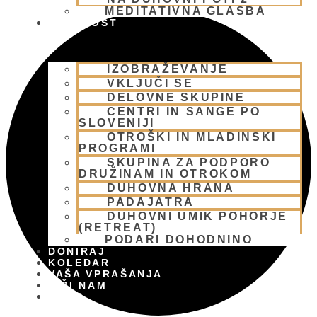
MEDITATIVNA GLASBA
SKUPNOST
IZOBRAŽEVANJE
VKLJUČI SE
DELOVNE SKUPINE
CENTRI IN SANGE PO
SLOVENIJI
OTROŠKI IN MLADINSKI
PROGRAMI
SKUPINA ZA PODPORO
DRUŽINAM IN OTROKOM
DUHOVNA HRANA
PADAJATRA
DUHOVNI UMIK POHORJE
(RETREAT)
PODARI DOHODNINO
DONIRAJ
KOLEDAR
VAŠA VPRAŠANJA
PIŠI NAM
BLOG