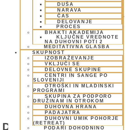
DUŠA
NARAVA
ČAS
DELOVANJE
PROCES
BHAKTI AKADEMIJA
KLJUČNE VREDNOTE
NA DUHOVNI POTI 2
MEDITATIVNA GLASBA
SKUPNOST
IZOBRAŽEVANJE
VKLJUČI SE
DELOVNE SKUPINE
CENTRI IN SANGE PO
SLOVENIJI
OTROŠKI IN MLADINSKI
PROGRAMI
SKUPINA ZA PODPORO
DRUŽINAM IN OTROKOM
DUHOVNA HRANA
SOBOTNI KIRTAN - NAMA JAGJA
PADAJATRA
DUHOVNI UMIK POHORJE
(RETREAT)
Dogodki
PODARI DOHODNINO