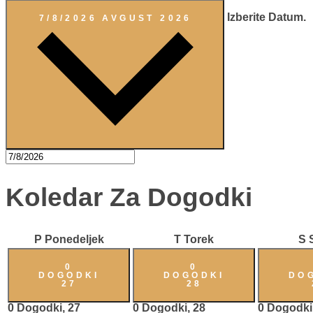
Izberite Datum.
7/8/2026
AVGUST 2026
Koledar Za Dogodki
P
Ponedeljek
T
Torek
S
0
0
DOGODKI
DOGODKI
DO
27
28
0 Dogodki,
27
0 Dogodki,
28
0 Dogodki