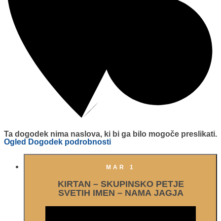
Ta dogodek nima naslova, ki bi ga bilo mogoče preslikati.
Ogled Dogodek podrobnosti
MAR
1
KIRTAN – SKUPINSKO PETJE
SVETIH IMEN – NAMA JAGJA