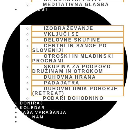
MEDITATIVNA GLASBA
SKUPNOST
IZOBRAŽEVANJE
VKLJUČI SE
DELOVNE SKUPINE
CENTRI IN SANGE PO
SLOVENIJI
OTROŠKI IN MLADINSKI
PROGRAMI
SKUPINA ZA PODPORO
DRUŽINAM IN OTROKOM
DUHOVNA HRANA
PADAJATRA
DUHOVNI UMIK POHORJE
(RETREAT)
PODARI DOHODNINO
DONIRAJ
KOLEDAR
VAŠA VPRAŠANJA
PIŠI NAM
BLOG