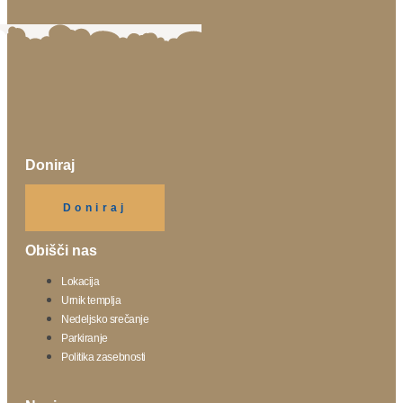
Doniraj
Klikni gumb spodaj.
Doniraj
Obišči nas
Lokacija
Urnik templja
Nedeljsko srečanje
Parkiranje
Politika zasebnosti