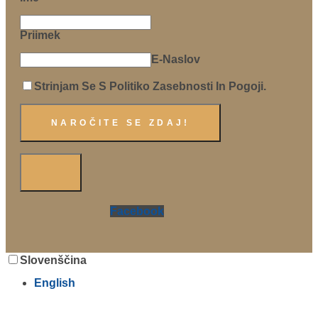
Priimek
E-Naslov
Strinjam Se S Politiko Zasebnosti In Pogoji.
Facebook
Slovenščina
English