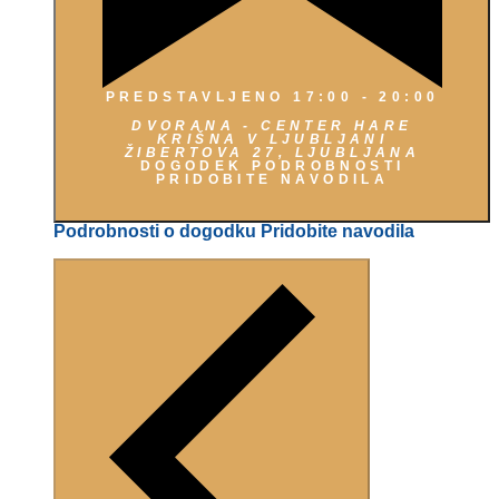
PREDSTAVLJENO
17:00
-
20:00
DVORANA - CENTER HARE
KRIŠNA V LJUBLJANI
ŽIBERTOVA 27, LJUBLJANA
DOGODEK PODROBNOSTI
PRIDOBITE NAVODILA
Podrobnosti o dogodku
Pridobite navodila