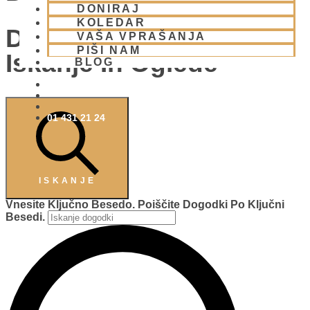
DONIRAJ
KOLEDAR
Dogodki Navigacija Za
VAŠA VPRAŠANJA
PIŠI NAM
Iskanje In Oglede
BLOG
01 431 21 24
ISKANJE
Vnesite Ključno Besedo. Poiščite Dogodki Po Ključni
Besedi.