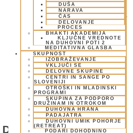
DUŠA
NARAVA
ČAS
DELOVANJE
PROCES
BHAKTI AKADEMIJA
KLJUČNE VREDNOTE
NA DUHOVNI POTI 2
MEDITATIVNA GLASBA
SKUPNOST
IZOBRAŽEVANJE
VKLJUČI SE
DELOVNE SKUPINE
CENTRI IN SANGE PO
SLOVENIJI
OTROŠKI IN MLADINSKI
PROGRAMI
SKUPINA ZA PODPORO
DRUŽINAM IN OTROKOM
DUHOVNA HRANA
SOBOTNI KIRTAN - NAMA JAGJA
PADAJATRA
DUHOVNI UMIK POHORJE
(RETREAT)
Dogodki
PODARI DOHODNINO