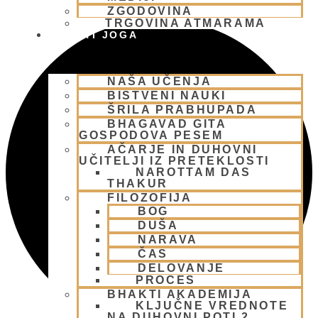
ZGODOVINA
TRGOVINA ATMARAMA
BHAKTI JOGA
NAŠA UČENJA
BISTVENI NAUKI
ŠRILA PRABHUPADA
BHAGAVAD GITA
GOSPODOVA PESEM
AČARJE IN DUHOVNI
UČITELJI IZ PRETEKLOSTI
NAROTTAM DAS
THAKUR
FILOZOFIJA
BOG
DUŠA
NARAVA
ČAS
DELOVANJE
PROCES
BHAKTI AKADEMIJA
KLJUČNE VREDNOTE
NA DUHOVNI POTI 2