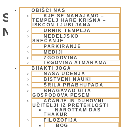
OBIŠČI NAS
SOBOTNI KIRTAN -
KJE SE NAHAJAMO –
TEMPELJ HARE KRIŠNA –
ISKCON LJUBLJANA
NAMA JAGJA
URNIK TEMPLJA
NEDELJSKO
SREČANJE
PARKIRANJE
Dogodki
MEDIJI
ZGODOVINA
TRGOVINA ATMARAMA
BHAKTI JOGA
NAŠA UČENJA
BISTVENI NAUKI
ŠRILA PRABHUPADA
BHAGAVAD GITA
GOSPODOVA PESEM
AČARJE IN DUHOVNI
UČITELJI IZ PRETEKLOSTI
NAROTTAM DAS
THAKUR
FILOZOFIJA
BOG