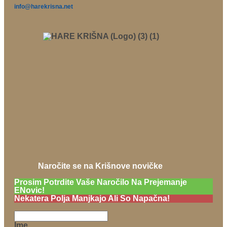
info@harekrisna.net
Naročite se na Krišnove novičke
Prosim Potrdite Vaše Naročilo Na Prejemanje
ENovic!
Nekatera Polja Manjkajo Ali So Napačna!
Ime