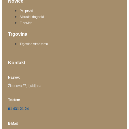
Novice
Prispevki
Aktualni dogodki
E-novice
Trgovina
Trgovina Atmarama
Kontakt
Naslov:
Žibertova 27, Ljubljana
Telefon:
01 431 21 24
E-Mail: