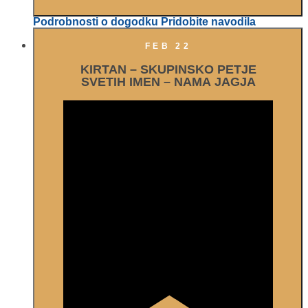
Podrobnosti o dogodku
Pridobite navodila
FEB
22
KIRTAN – SKUPINSKO PETJE
SVETIH IMEN – NAMA JAGJA