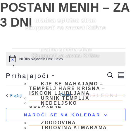
Skip
POSTANI MENIH – ZA
to
content
3 DNI
uradna spletna stran
Skupnosti za zavest Krišne
uradna spletna stran
Dogodki
Skupnosti za zavest Krišne
Ni Bilo Najdenih Rezultatov.
Notice
OBIŠČI NAS
Dogo
Do
Prihajajoči
ISKAN
PO
Po
Izberite
Navi
KJE SE NAHAJAMO –
Datum.
Nav
TEMPELJ HARE KRIŠNA –
ISKCON LJUBLJANA
Za
DO
Danes
NASLEDNJI
Dogodki
Prejšnji
URNIK TEMPLJA
NEDELJSKO
Iska
SREČANJE
PARKIRANJE
In
NAROČI SE NA KOLEDAR
MEDIJI
ZGODOVINA
Ogle
TRGOVINA ATMARAMA