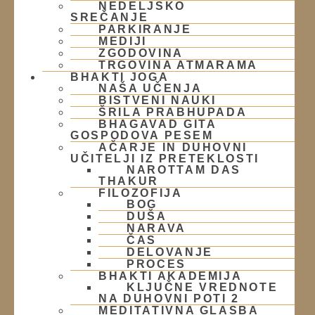
NEDELJSKO
SREČANJE
Kontakt
PARKIRANJE
MEDIJI
ZGODOVINA
Naslov:
TRGOVINA ATMARAMA
BHAKTI JOGA
NAŠA UČENJA
Žibertova 27, Ljubljana
BISTVENI NAUKI
ŠRILA PRABHUPADA
BHAGAVAD GITA
Telefon:
GOSPODOVA PESEM
AČARJE IN DUHOVNI
01 431 21 24
UČITELJI IZ PRETEKLOSTI
NAROTTAM DAS
THAKUR
E-Mail:
FILOZOFIJA
BOG
DUŠA
info@harekrisna.net
NARAVA
ČAS
DELOVANJE
PROCES
BHAKTI AKADEMIJA
KLJUČNE VREDNOTE
NA DUHOVNI POTI 2
MEDITATIVNA GLASBA