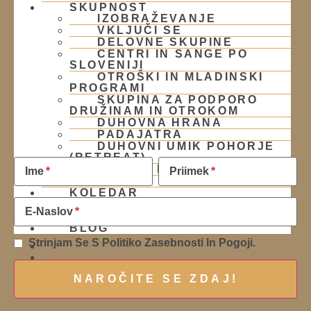
SKUPNOST
IZOBRAŽEVANJE
VKLJUČI SE
DELOVNE SKUPINE
CENTRI IN SANGE PO
SLOVENIJI
OTROŠKI IN MLADINSKI
PROGRAMI
SKUPINA ZA PODPORO
DRUŽINAM IN OTROKOM
DUHOVNA HRANA
Naročite se na Krišnove novičke
PADAJATRA
DUHOVNI UMIK POHORJE
(RETREAT)
PODARI DOHODNINO
Ime
Priimek
DONIRAJ
KOLEDAR
VAŠA VPRAŠANJA
E-Naslov
PIŠI NAM
BLOG
Strinjam Se S Politiko Zasebnosti In Pogoji.
01 431 21 24