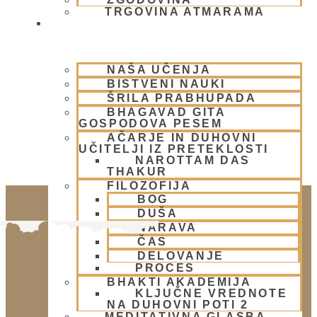
TRGOVINA ATMARAMA
BHAKTI JOGA
NAŠA UČENJA
BISTVENI NAUKI
ŠRILA PRABHUPADA
BHAGAVAD GITA
GOSPODOVA PESEM
AČARJE IN DUHOVNI
UČITELJI IZ PRETEKLOSTI
NAROTTAM DAS
THAKUR
FILOZOFIJA
BOG
DUŠA
NARAVA
ČAS
DELOVANJE
PROCES
BHAKTI AKADEMIJA
KLJUČNE VREDNOTE
NA DUHOVNI POTI 2
MEDITATIVNA GLASBA