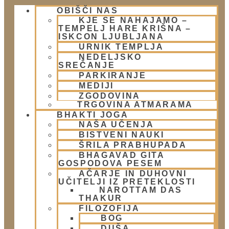
OBIŠČI NAS
KJE SE NAHAJAMO –
Kontakt
TEMPELJ HARE KRIŠNA –
ISKCON LJUBLJANA
URNIK TEMPLJA
Naslov:
NEDELJSKO
SREČANJE
Žibertova 27, Ljubljana
PARKIRANJE
MEDIJI
Telefon:
ZGODOVINA
TRGOVINA ATMARAMA
01 431 21 24
BHAKTI JOGA
NAŠA UČENJA
BISTVENI NAUKI
E-Mail:
ŠRILA PRABHUPADA
info@harekrisna.net
BHAGAVAD GITA
GOSPODOVA PESEM
AČARJE IN DUHOVNI
UČITELJI IZ PRETEKLOSTI
NAROTTAM DAS
THAKUR
FILOZOFIJA
BOG
DUŠA