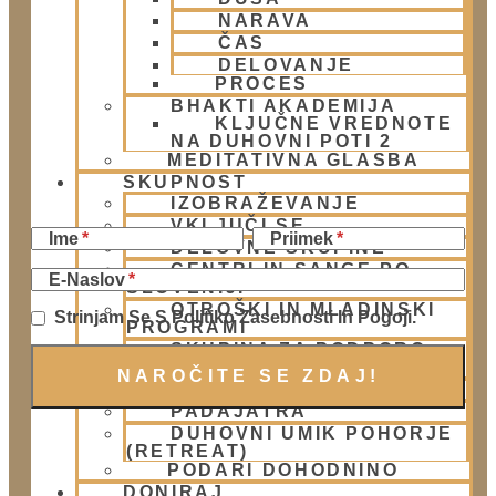
NARAVA
ČAS
DELOVANJE
PROCES
BHAKTI AKADEMIJA
KLJUČNE VREDNOTE
NA DUHOVNI POTI 2
MEDITATIVNA GLASBA
SKUPNOST
Naročite se na Krišnove novičke
IZOBRAŽEVANJE
VKLJUČI SE
Ime
Priimek
DELOVNE SKUPINE
CENTRI IN SANGE PO
E-Naslov
SLOVENIJI
OTROŠKI IN MLADINSKI
Strinjam Se S Politiko Zasebnosti In Pogoji.
PROGRAMI
SKUPINA ZA PODPORO
DRUŽINAM IN OTROKOM
DUHOVNA HRANA
PADAJATRA
DUHOVNI UMIK POHORJE
Facebook
(RETREAT)
PODARI DOHODNINO
DONIRAJ