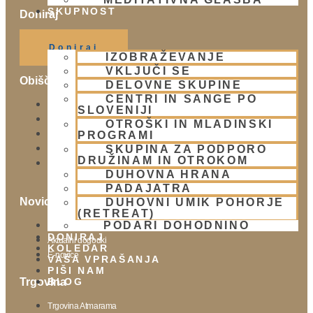
SKUPNOST
Doniraj
Klikni gumb spodaj.
Doniraj
IZOBRAŽEVANJE
VKLJUČI SE
Obišči nas
DELOVNE SKUPINE
CENTRI IN SANGE PO
Lokacija
SLOVENIJI
Urnik templja
OTROŠKI IN MLADINSKI
PROGRAMI
Nedeljsko srečanje
SKUPINA ZA PODPORO
Parkiranje
DRUŽINAM IN OTROKOM
Politika zasebnosti
DUHOVNA HRANA
PADAJATRA
Novice
DUHOVNI UMIK POHORJE
(RETREAT)
PODARI DOHODNINO
Prispevki
DONIRAJ
Aktualni dogodki
KOLEDAR
E-novice
VAŠA VPRAŠANJA
PIŠI NAM
BLOG
Trgovina
Trgovina Atmarama