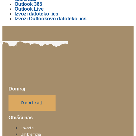
Outlook 365
Outlook Live
Izvozi datoteko .ics
Izvozi Outlookovo datoteko .ics
Doniraj
Klikni gumb spodaj.
Doniraj
Obišči nas
Lokacija
Urnik templja