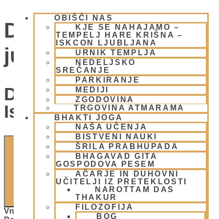
OBIŠČI NAS
Dogodki for 30
KJE SE NAHAJAMO –
TEMPELJ HARE KRIŠNA –
ISKCON LJUBLJANA
junija, 2026
URNIK TEMPLJA
NEDELJSKO
SREČANJE
PARKIRANJE
Dogodki Navigacija Za
MEDIJI
ZGODOVINA
Iskanje In Oglede
TRGOVINA ATMARAMA
BHAKTI JOGA
NAŠA UČENJA
BISTVENI NAUKI
ŠRILA PRABHUPADA
BHAGAVAD GITA
GOSPODOVA PESEM
AČARJE IN DUHOVNI
UČITELJI IZ PRETEKLOSTI
NAROTTAM DAS
ISKANJE
THAKUR
FILOZOFIJA
Vnesite Ključno Besedo. Poiščite Dogodki Po Ključni
BOG