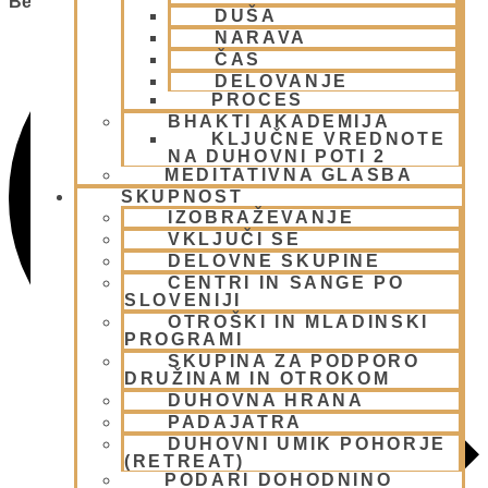
Besedi.
DUŠA
NARAVA
ČAS
DELOVANJE
PROCES
BHAKTI AKADEMIJA
KLJUČNE VREDNOTE
NA DUHOVNI POTI 2
MEDITATIVNA GLASBA
SKUPNOST
IZOBRAŽEVANJE
VKLJUČI SE
DELOVNE SKUPINE
CENTRI IN SANGE PO
SLOVENIJI
OTROŠKI IN MLADINSKI
PROGRAMI
SKUPINA ZA PODPORO
DRUŽINAM IN OTROKOM
DUHOVNA HRANA
PADAJATRA
DUHOVNI UMIK POHORJE
(RETREAT)
PODARI DOHODNINO