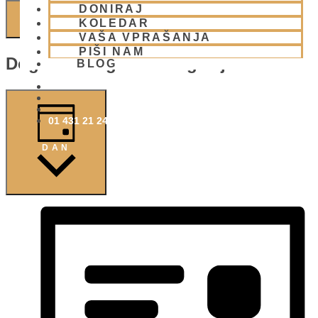
DONIRAJ
NAJDI DOGODKI
KOLEDAR
VAŠA VPRAŠANJA
PIŠI NAM
Dogodek Pogledi Navigacije
BLOG
01 431 21 24
DAN