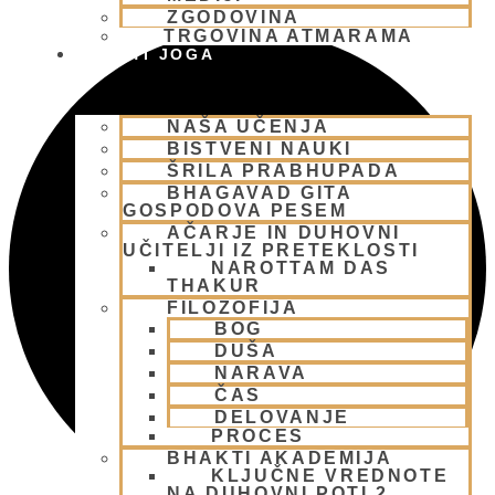
ZGODOVINA
TRGOVINA ATMARAMA
BHAKTI JOGA
NAŠA UČENJA
BISTVENI NAUKI
ŠRILA PRABHUPADA
BHAGAVAD GITA
GOSPODOVA PESEM
AČARJE IN DUHOVNI
UČITELJI IZ PRETEKLOSTI
NAROTTAM DAS
THAKUR
FILOZOFIJA
BOG
DUŠA
NARAVA
ČAS
DELOVANJE
PROCES
BHAKTI AKADEMIJA
KLJUČNE VREDNOTE
NA DUHOVNI POTI 2