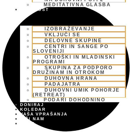
MEDITATIVNA GLASBA
SKUPNOST
IZOBRAŽEVANJE
VKLJUČI SE
DELOVNE SKUPINE
CENTRI IN SANGE PO
SLOVENIJI
OTROŠKI IN MLADINSKI
PROGRAMI
SKUPINA ZA PODPORO
DRUŽINAM IN OTROKOM
DUHOVNA HRANA
PADAJATRA
DUHOVNI UMIK POHORJE
(RETREAT)
PODARI DOHODNINO
DONIRAJ
KOLEDAR
VAŠA VPRAŠANJA
PIŠI NAM
BLOG