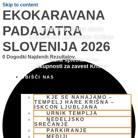
Skip to content
EKOKARAVANA
PADAJATRA
uradna spletna stran
Skupnosti za zavest Krišne
SLOVENIJA 2026
0 Dogodki Najdenih Rezultatov.
uradna spletna stran
Skupnosti za zavest Krišne
OBIŠČI NAS
KJE SE NAHAJAMO –
TEMPELJ HARE KRIŠNA –
ISKCON LJUBLJANA
URNIK TEMPLJA
NEDELJSKO
SREČANJE
PARKIRANJE
MEDIJI