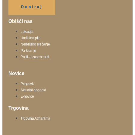
Klikni gumb spodaj.
Doniraj
Obišči nas
Lokacija
Urnik templja
Nedeljsko srečanje
Parkiranje
Politika zasebnosti
Novice
Prispevki
Aktualni dogodki
E-novice
Trgovina
Trgovina Atmarama