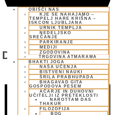
OBIŠČI NAS
KJE SE NAHAJAMO –
TEMPELJ HARE KRIŠNA –
ISKCON LJUBLJANA
URNIK TEMPLJA
NEDELJSKO
SREČANJE
PARKIRANJE
MEDIJI
Dogodki
ZGODOVINA
TRGOVINA ATMARAMA
BHAKTI JOGA
NAŠA UČENJA
BISTVENI NAUKI
ŠRILA PRABHUPADA
BHAGAVAD GITA
GOSPODOVA PESEM
AČARJE IN DUHOVNI
UČITELJI IZ PRETEKLOSTI
NAROTTAM DAS
THAKUR
FILOZOFIJA
BOG