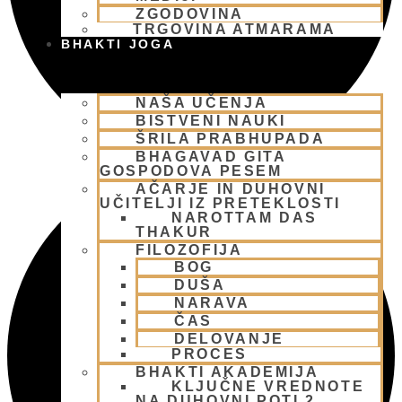
ZGODOVINA
TRGOVINA ATMARAMA
BHAKTI JOGA
NAŠA UČENJA
BISTVENI NAUKI
ŠRILA PRABHUPADA
BHAGAVAD GITA
GOSPODOVA PESEM
AČARJE IN DUHOVNI
UČITELJI IZ PRETEKLOSTI
NAROTTAM DAS
THAKUR
FILOZOFIJA
BOG
DUŠA
NARAVA
ČAS
DELOVANJE
PROCES
BHAKTI AKADEMIJA
KLJUČNE VREDNOTE
NA DUHOVNI POTI 2