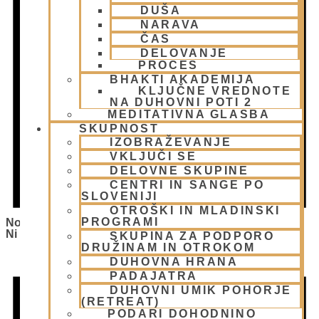
DUŠA
NARAVA
ČAS
DELOVANJE
PROCES
BHAKTI AKADEMIJA
KLJUČNE VREDNOTE
NA DUHOVNI POTI 2
MEDITATIVNA GLASBA
SKUPNOST
IZOBRAŽEVANJE
VKLJUČI SE
DELOVNE SKUPINE
CENTRI IN SANGE PO
SLOVENIJI
OTROŠKI IN MLADINSKI
PROGRAMI
Notice
Ni Bilo Najdenih Rezultatov.
SKUPINA ZA PODPORO
DRUŽINAM IN OTROKOM
DUHOVNA HRANA
PADAJATRA
DUHOVNI UMIK POHORJE
(RETREAT)
PODARI DOHODNINO