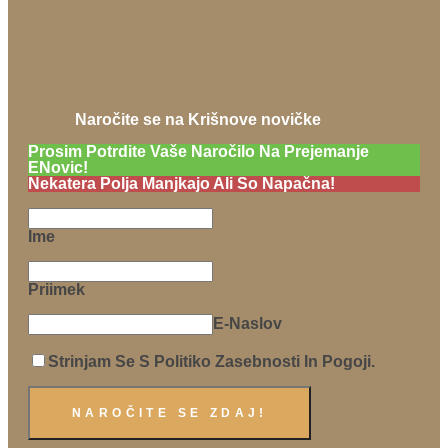
Naročite se na Krišnove novičke
Prosim Potrdite Vaše Naročilo Na Prejemanje
ENovic!
Nekatera Polja Manjkajo Ali So Napačna!
Ime
Priimek
E-Naslov
Strinjam Se S Politiko Zasebnosti In Pogoji.