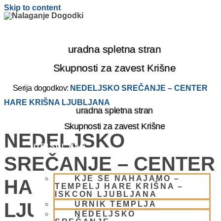
Skip to content
uradna spletna stran
Skupnosti za zavest Krišne
Serija dogodkov:
NEDELJSKO SREČANJE – CENTER
HARE KRIŠNA LJUBLJANA
uradna spletna stran
Skupnosti za zavest Krišne
NEDELJSKO
OBIŠČI NAS
SREČANJE – CENTER
KJE SE NAHAJAMO –
HARE KRIŠNA
TEMPELJ HARE KRIŠNA –
ISKCON LJUBLJANA
LJUBLJANA
URNIK TEMPLJA
NEDELJSKO