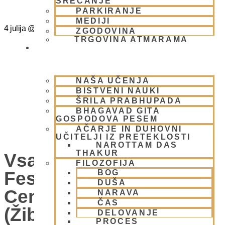
SREČANJE
PARKIRANJE
MEDIJI
4 julija
@
15:00
-
20:00
ZGODOVINA
TRGOVINA ATMARAMA
BHAKTI JOGA
NAŠA UČENJA
BISTVENI NAUKI
ŠRILA PRABHUPADA
BHAGAVAD GITA
GOSPODOVA PESEM
AČARJE IN DUHOVNI
UČITELJI IZ PRETEKLOSTI
NAROTTAM DAS
THAKUR
Vsako Nedeljo Mini
FILOZOFIJA
Festival V Hare Krišna
BOG
DUŠA
Centru – VABLJENI
NARAVA
ČAS
(Žibertova 27, 1000
DELOVANJE
PROCES