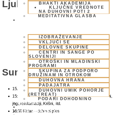
Ljubljana)
BHAKTI AKADEMIJA
KLJUČNE VREDNOTE
NA DUHOVNI POTI 2
MEDITATIVNA GLASBA
SKUPNOST
IZOBRAŽEVANJE
VKLJUČI SE
DELOVNE SKUPINE
CENTRI IN SANGE PO
SLOVENIJI
OTROŠKI IN MLADINSKI
PROGRAMI
Sunday Feast
SKUPINA ZA PODPORO
DRUŽINAM IN OTROKOM
DUHOVNA HRANA
PADAJATRA
15.00 Bhadžani – duhovna glasba
DUHOVNI UMIK POHORJE
(RETREAT)
15:40 Predavanje – predavanja iz zakladnice Ved o karmi,
PODARI DOHODNINO
DONIRAJ
jogi, reinkarnaciji, Krišni, itd.
KOLEDAR
16:30 Kirtan – duhovni ples
VAŠA VPRAŠANJA