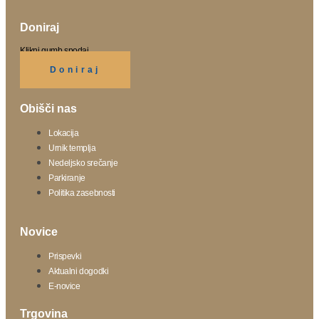
Doniraj
Klikni gumb spodaj.
Doniraj
Obišči nas
Lokacija
Urnik templja
Nedeljsko srečanje
Parkiranje
Politika zasebnosti
Novice
Prispevki
Aktualni dogodki
E-novice
Trgovina