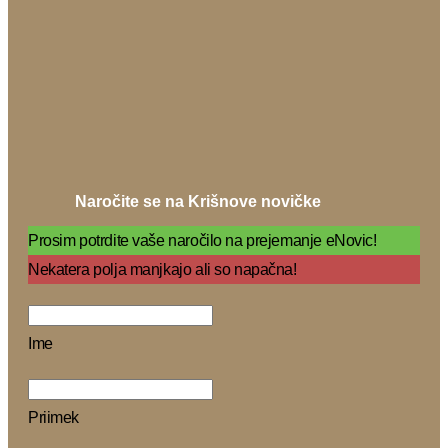
Naročite se na Krišnove novičke
Prosim potrdite vaše naročilo na prejemanje eNovic!
Nekatera polja manjkajo ali so napačna!
Ime
Priimek