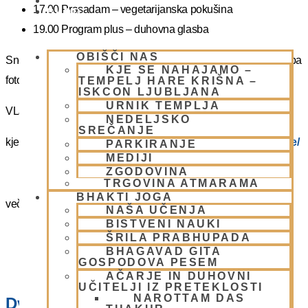
PIŠI NAM
17.00 Prasadam – vegetarijanska pokušina
BLOG
19.00 Program plus – duhovna glasba
OBIŠČI NAS
Snemanje in slikanje gostov je v templju prepovedano. Lahko pa
KJE SE NAHAJAMO –
fotografirate slikate božanstva in slike v dvorani.
TEMPELJ HARE KRIŠNA –
ISKCON LJUBLJANA
URNIK TEMPLJA
VLJUDNO VABLJENI
NEDELJSKO
SREČANJE
kje in kako parkirati –
https://www.harekrisna.net/parkiranje/
PARKIRANJE
MEDIJI
ZGODOVINA
TRGOVINA ATMARAMA
BHAKTI JOGA
več info na spodnji povezavi
NAŠA UČENJA
BISTVENI NAUKI
NEDELJSKO SREČANJE
ŠRILA PRABHUPADA
BHAGAVAD GITA
GOSPODOVA PESEM
AČARJE IN DUHOVNI
UČITELJI IZ PRETEKLOSTI
NAROTTAM DAS
Dvorana – Center Hare Krišna v