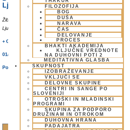
THAKUR
Ljubljani
FILOZOFIJA
BOG
DUŠA
Žibertova 27
NARAVA
Ljubljana
,
1000
Slovenia
ČAS
DELOVANJE
PROCES
+ Google Zemljevidi
BHAKTI AKADEMIJA
KLJUČNE VREDNOTE
01/ 4312319
NA DUHOVNI POTI 2
MEDITATIVNA GLASBA
SKUPNOST
Poglej Prizorišče spletno stran
IZOBRAŽEVANJE
VKLJUČI SE
DELOVNE SKUPINE
CENTRI IN SANGE PO
SLOVENIJI
OTROŠKI IN MLADINSKI
PROGRAMI
SKUPINA ZA PODPORO
DRUŽINAM IN OTROKOM
DUHOVNA HRANA
PADAJATRA