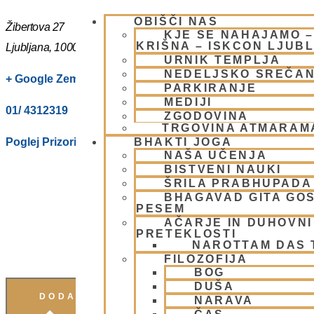
OBIŠČI NAS
Žibertova 27
KJE SE NAHAJAMO 
KRIŠNA – ISKCON LJUB
Ljubljana
,
1000
Slovenia
URNIK TEMPLJA
NEDELJSKO SREČA
+ Google Zemljevidi
PARKIRANJE
MEDIJI
01/ 4312319
ZGODOVINA
TRGOVINA ATMARAM
Poglej Prizorišče spletno stran
BHAKTI JOGA
NAŠA UČENJA
BISTVENI NAUKI
ŠRILA PRABHUPADA
BHAGAVAD GITA GO
PESEM
AČARJE IN DUHOVNI 
PRETEKLOSTI
NAROTTAM DAS
FILOZOFIJA
BOG
DUŠA
DODAJ V KOLEDAR
NARAVA