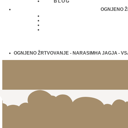
BLOG
OGNJENO ŽR
01 431
21 24
OGNJENO ŽRTVOVANJE - NARASIMHA JAGJA - V