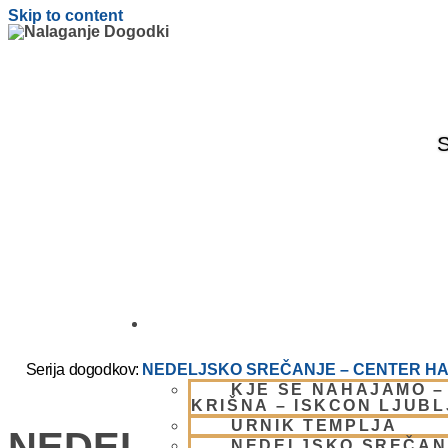
Skip to content
S
OBIŠČI NAS
Serija dogodkov:
NEDELJSKO SREČANJE – CENTER HA
KJE SE NAHAJAMO –
KRIŠNA – ISKCON LJUB
URNIK TEMPLJA
NEDELJSKO SREČANJ
NEDELJSKO SREČAN