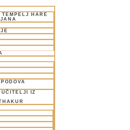
– TEMPELJ HARE
LJANA
NJE
A
SPODOVA
UČITELJI IZ
 THAKUR