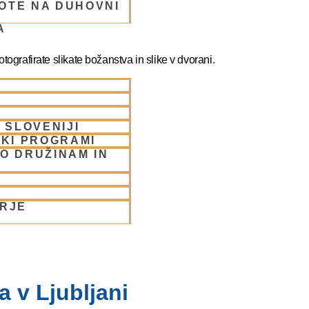
OTE NA DUHOVNI
A
ografirate slikate božanstva in slike v dvorani.
 SLOVENIJI
SKI PROGRAMI
O DRUŽINAM IN
ORJE
 v Ljubljani