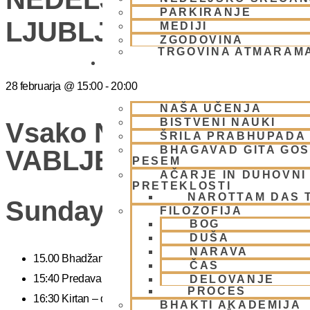
PARKIRANJE
LJUBLJANA
MEDIJI
ZGODOVINA
TRGOVINA ATMARAM
BHAKTI JOGA
28 februarja
@
15:00
-
20:00
NAŠA UČENJA
BISTVENI NAUKI
Vsako Nedeljo Mini Fes
ŠRILA PRABHUPADA
BHAGAVAD GITA GO
VABLJENI (Žibertova 27
PESEM
AČARJE IN DUHOVNI 
PRETEKLOSTI
NAROTTAM DAS 
Sunday Feast
FILOZOFIJA
BOG
DUŠA
NARAVA
15.00 Bhadžani – duhovna glasba
ČAS
15:40 Predavanje – predavanja iz zakladnice Ved o karmi, jogi
DELOVANJE
PROCES
16:30 Kirtan – duhovni ples
BHAKTI AKADEMIJA