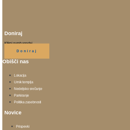
Doniraj
Klikni gumb spodaj.
Doniraj
Obišči nas
Lokacija
Urnik templja
Nedeljsko srečanje
Parkiranje
Politika zasebnosti
Novice
Prispevki