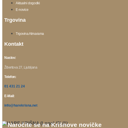
Aktualni dogodki
E-novice
Trgovina
Trgovina Atmarama
Kontakt
Naslov:
Žibertova 27, Ljubljana
Telefon:
01 431 21 24
E-Mail:
info@harekrisna.net
Naročite se na Krišnove novičke