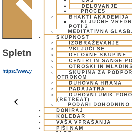
ČAS
DELOVANJE
PROCES
BHAKTI AKADEMIJA
KLJUČNE VREDN
POTI 2
MEDITATIVNA GLASB
SKUPNOST
IZOBRAŽEVANJE
VKLJUČI SE
Spletna Stran:
DELOVNE SKUPINE
CENTRI IN SANGE PO
OTROŠKI IN MLADIN
https://www.youtube.com/@HARE_KRISNA_ISKCON_LJ
SKUPINA ZA PODPOR
OTROKOM
DUHOVNA HRANA
PADAJATRA
DUHOVNI UMIK POH
(RETREAT)
PODARI DOHODNINO
DONIRAJ
KOLEDAR
VAŠA VPRAŠANJA
PIŠI NAM