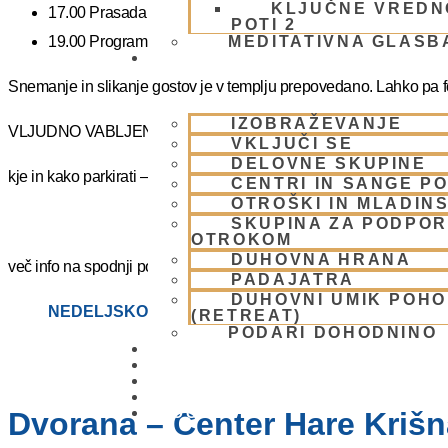
KLJUČNE VREDN
17.00 Prasadam – vegetarijanska pokušina
POTI 2
19.00 Program plus – duhovna glasba
MEDITATIVNA GLASB
SKUPNOST
Snemanje in slikanje gostov je v templju prepovedano. Lahko pa fot
IZOBRAŽEVANJE
VLJUDNO VABLJENI
VKLJUČI SE
DELOVNE SKUPINE
kje in kako parkirati –
https://www.harekrisna.net/parkiranje/
CENTRI IN SANGE PO
OTROŠKI IN MLADIN
SKUPINA ZA PODPOR
OTROKOM
DUHOVNA HRANA
več info na spodnji povezavi
PADAJATRA
DUHOVNI UMIK POH
NEDELJSKO SREČANJE
(RETREAT)
PODARI DOHODNINO
DONIRAJ
KOLEDAR
VAŠA VPRAŠANJA
PIŠI NAM
BLOG
Dvorana – Center Hare Krišna