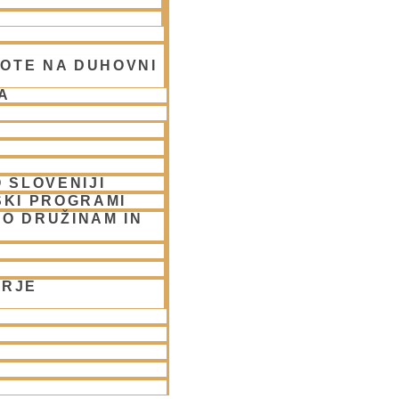
OTE NA DUHOVNI
A
 SLOVENIJI
SKI PROGRAMI
UBLJANA/streams
O DRUŽINAM IN
ORJE