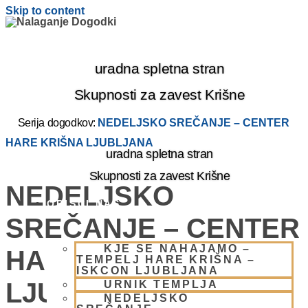
Skip to content
uradna spletna stran
Skupnosti za zavest Krišne
Serija dogodkov:
NEDELJSKO SREČANJE – CENTER
HARE KRIŠNA LJUBLJANA
uradna spletna stran
Skupnosti za zavest Krišne
NEDELJSKO
OBIŠČI NAS
SREČANJE – CENTER
KJE SE NAHAJAMO –
HARE KRIŠNA
TEMPELJ HARE KRIŠNA –
ISKCON LJUBLJANA
LJUBLJANA
URNIK TEMPLJA
NEDELJSKO