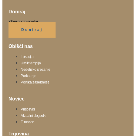
Doniraj
Klikni gumb spodaj.
Doniraj
Obišči nas
Lokacija
Urnik templja
Nedeljsko srečanje
Parkiranje
Politika zasebnosti
Novice
Prispevki
Aktualni dogodki
E-novice
Trgovina