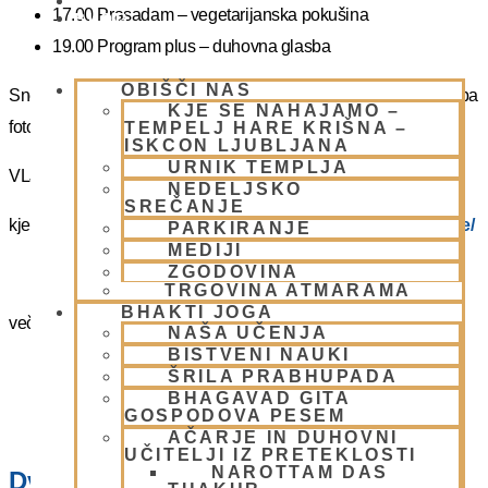
PIŠI NAM
17.00 Prasadam – vegetarijanska pokušina
BLOG
19.00 Program plus – duhovna glasba
OBIŠČI NAS
Snemanje in slikanje gostov je v templju prepovedano. Lahko pa
KJE SE NAHAJAMO –
fotografirate slikate božanstva in slike v dvorani.
TEMPELJ HARE KRIŠNA –
ISKCON LJUBLJANA
URNIK TEMPLJA
VLJUDNO VABLJENI
NEDELJSKO
SREČANJE
kje in kako parkirati –
https://www.harekrisna.net/parkiranje/
PARKIRANJE
MEDIJI
ZGODOVINA
TRGOVINA ATMARAMA
BHAKTI JOGA
več info na spodnji povezavi
NAŠA UČENJA
BISTVENI NAUKI
NEDELJSKO SREČANJE
ŠRILA PRABHUPADA
BHAGAVAD GITA
GOSPODOVA PESEM
AČARJE IN DUHOVNI
UČITELJI IZ PRETEKLOSTI
NAROTTAM DAS
Dvorana – Center Hare Krišna v