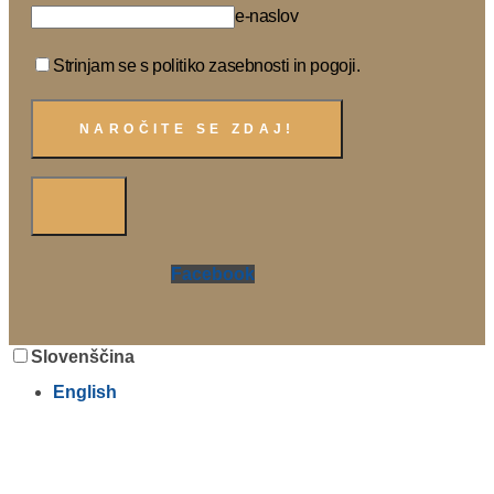
e-naslov
Strinjam se s politiko zasebnosti in pogoji.
Facebook
Slovenščina
English