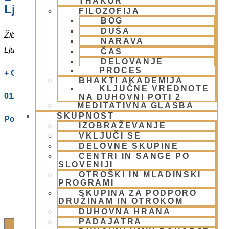
THAKUR
Ljubljani
FILOZOFIJA
BOG
DUŠA
Žibertova 27
NARAVA
Ljubljana
,
1000
Slovenia
ČAS
DELOVANJE
PROCES
+ Google Zemljevidi
BHAKTI AKADEMIJA
KLJUČNE VREDNOTE
01/ 4312319
NA DUHOVNI POTI 2
MEDITATIVNA GLASBA
SKUPNOST
Poglej Prizorišče spletno stran
IZOBRAŽEVANJE
VKLJUČI SE
DELOVNE SKUPINE
CENTRI IN SANGE PO
SLOVENIJI
OTROŠKI IN MLADINSKI
PROGRAMI
SKUPINA ZA PODPORO
DRUŽINAM IN OTROKOM
DUHOVNA HRANA
PADAJATRA