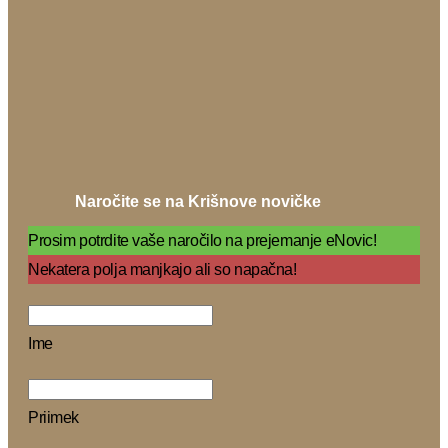
Naročite se na Krišnove novičke
Prosim potrdite vaše naročilo na prejemanje eNovic!
Nekatera polja manjkajo ali so napačna!
Ime
Priimek