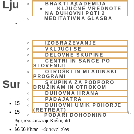
Ljubljana)
BHAKTI AKADEMIJA
KLJUČNE VREDNOTE
NA DUHOVNI POTI 2
MEDITATIVNA GLASBA
SKUPNOST
IZOBRAŽEVANJE
VKLJUČI SE
DELOVNE SKUPINE
CENTRI IN SANGE PO
SLOVENIJI
OTROŠKI IN MLADINSKI
PROGRAMI
Sunday Feast
SKUPINA ZA PODPORO
DRUŽINAM IN OTROKOM
DUHOVNA HRANA
PADAJATRA
15.00 Bhadžani – duhovna glasba
DUHOVNI UMIK POHORJE
(RETREAT)
15:40 Predavanje – predavanja iz zakladnice Ved o karmi,
PODARI DOHODNINO
DONIRAJ
jogi, reinkarnaciji, Krišni, itd.
KOLEDAR
16:30 Kirtan – duhovni ples
VAŠA VPRAŠANJA