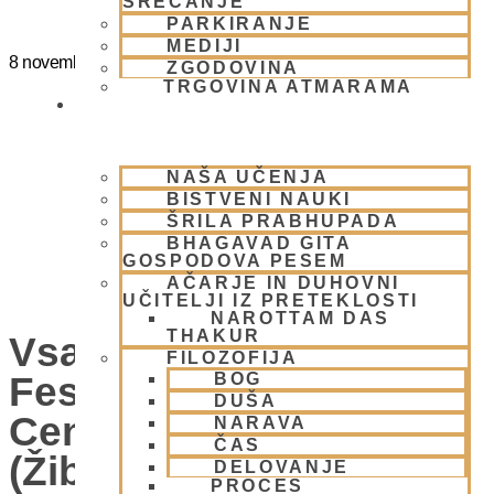
SREČANJE
PARKIRANJE
MEDIJI
8 novembra
@
15:00
-
20:00
ZGODOVINA
TRGOVINA ATMARAMA
BHAKTI JOGA
NAŠA UČENJA
BISTVENI NAUKI
ŠRILA PRABHUPADA
BHAGAVAD GITA
GOSPODOVA PESEM
AČARJE IN DUHOVNI
UČITELJI IZ PRETEKLOSTI
NAROTTAM DAS
THAKUR
Vsako Nedeljo Mini
FILOZOFIJA
Festival V Hare Krišna
BOG
DUŠA
Centru – VABLJENI
NARAVA
ČAS
(Žibertova 27, 1000
DELOVANJE
PROCES