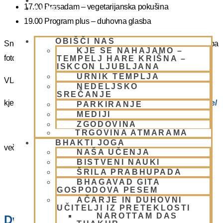
PIŠI NAM
17.00 Prasadam – vegetarijanska pokušina
BLOG
19.00 Program plus – duhovna glasba
OBIŠČI NAS
Snemanje in slikanje gostov je v templju prepovedano. Lahko pa
KJE SE NAHAJAMO –
fotografirate slikate božanstva in slike v dvorani.
TEMPELJ HARE KRIŠNA –
ISKCON LJUBLJANA
URNIK TEMPLJA
VLJUDNO VABLJENI
NEDELJSKO
SREČANJE
kje in kako parkirati –
https://www.harekrisna.net/parkiranje/
PARKIRANJE
MEDIJI
ZGODOVINA
TRGOVINA ATMARAMA
BHAKTI JOGA
več info na spodnji povezavi
NAŠA UČENJA
BISTVENI NAUKI
NEDELJSKO SREČANJE
ŠRILA PRABHUPADA
BHAGAVAD GITA
GOSPODOVA PESEM
AČARJE IN DUHOVNI
UČITELJI IZ PRETEKLOSTI
NAROTTAM DAS
Dvorana – Center Hare Krišna v