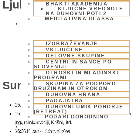
Ljubljana)
BHAKTI AKADEMIJA
KLJUČNE VREDNOTE
NA DUHOVNI POTI 2
MEDITATIVNA GLASBA
SKUPNOST
IZOBRAŽEVANJE
VKLJUČI SE
DELOVNE SKUPINE
CENTRI IN SANGE PO
SLOVENIJI
OTROŠKI IN MLADINSKI
PROGRAMI
Sunday Feast
SKUPINA ZA PODPORO
DRUŽINAM IN OTROKOM
DUHOVNA HRANA
PADAJATRA
15.00 Bhadžani – duhovna glasba
DUHOVNI UMIK POHORJE
(RETREAT)
15:40 Predavanje – predavanja iz zakladnice Ved o karmi,
PODARI DOHODNINO
DONIRAJ
jogi, reinkarnaciji, Krišni, itd.
KOLEDAR
16:30 Kirtan – duhovni ples
VAŠA VPRAŠANJA