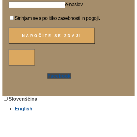
e-naslov
Strinjam se s politiko zasebnosti in pogoji.
Facebook
Slovenščina
English