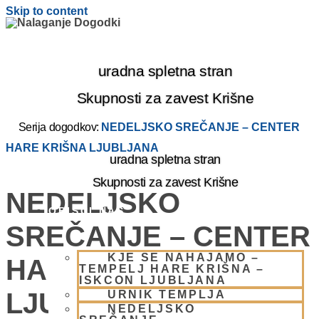
Skip to content
uradna spletna stran
Skupnosti za zavest Krišne
Serija dogodkov:
NEDELJSKO SREČANJE – CENTER
HARE KRIŠNA LJUBLJANA
uradna spletna stran
Skupnosti za zavest Krišne
NEDELJSKO
OBIŠČI NAS
SREČANJE – CENTER
KJE SE NAHAJAMO –
HARE KRIŠNA
TEMPELJ HARE KRIŠNA –
ISKCON LJUBLJANA
LJUBLJANA
URNIK TEMPLJA
NEDELJSKO