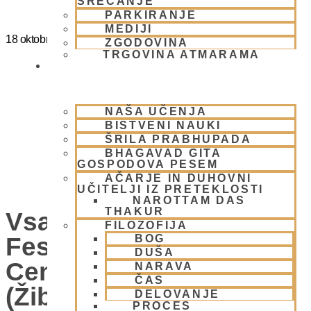
SREČANJE
PARKIRANJE
MEDIJI
18 oktobra
@
15:00
-
20:00
ZGODOVINA
TRGOVINA ATMARAMA
BHAKTI JOGA
NAŠA UČENJA
BISTVENI NAUKI
ŠRILA PRABHUPADA
BHAGAVAD GITA
GOSPODOVA PESEM
AČARJE IN DUHOVNI
UČITELJI IZ PRETEKLOSTI
NAROTTAM DAS
THAKUR
Vsako Nedeljo Mini
FILOZOFIJA
Festival V Hare Krišna
BOG
DUŠA
Centru – VABLJENI
NARAVA
ČAS
(Žibertova 27, 1000
DELOVANJE
PROCES