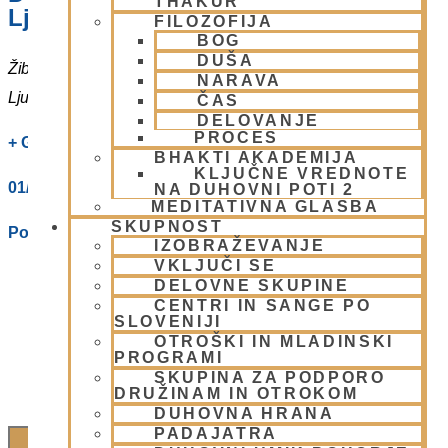
THAKUR
Ljubljani
FILOZOFIJA
BOG
DUŠA
Žibertova 27
NARAVA
Ljubljana
,
1000
Slovenia
ČAS
DELOVANJE
PROCES
+ Google Zemljevidi
BHAKTI AKADEMIJA
KLJUČNE VREDNOTE
01/ 4312319
NA DUHOVNI POTI 2
MEDITATIVNA GLASBA
SKUPNOST
Poglej Prizorišče spletno stran
IZOBRAŽEVANJE
VKLJUČI SE
DELOVNE SKUPINE
CENTRI IN SANGE PO
SLOVENIJI
OTROŠKI IN MLADINSKI
PROGRAMI
SKUPINA ZA PODPORO
DRUŽINAM IN OTROKOM
DUHOVNA HRANA
PADAJATRA