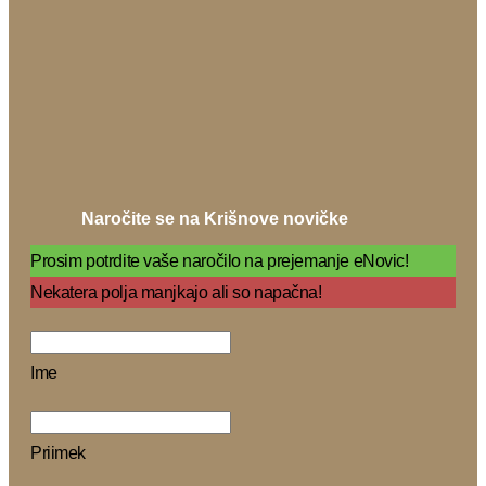
Naročite se na Krišnove novičke
Prosim potrdite vaše naročilo na prejemanje eNovic!
Nekatera polja manjkajo ali so napačna!
Ime
Priimek