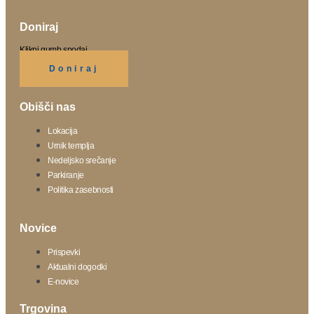
Doniraj
Klikni gumb spodaj.
Doniraj
Obišči nas
Lokacija
Urnik templja
Nedeljsko srečanje
Parkiranje
Politika zasebnosti
Novice
Prispevki
Aktualni dogodki
E-novice
Trgovina