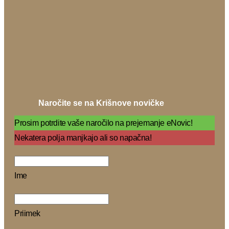
Naročite se na Krišnove novičke
Prosim potrdite vaše naročilo na prejemanje eNovic!
Nekatera polja manjkajo ali so napačna!
Ime
Priimek