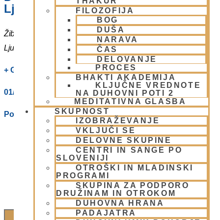
THAKUR
Ljubljani
FILOZOFIJA
BOG
DUŠA
Žibertova 27
NARAVA
Ljubljana
,
1000
Slovenia
ČAS
DELOVANJE
PROCES
+ Google Zemljevidi
BHAKTI AKADEMIJA
KLJUČNE VREDNOTE
01/ 4312319
NA DUHOVNI POTI 2
MEDITATIVNA GLASBA
SKUPNOST
Poglej Prizorišče spletno stran
IZOBRAŽEVANJE
VKLJUČI SE
DELOVNE SKUPINE
CENTRI IN SANGE PO
SLOVENIJI
OTROŠKI IN MLADINSKI
PROGRAMI
SKUPINA ZA PODPORO
DRUŽINAM IN OTROKOM
DUHOVNA HRANA
PADAJATRA