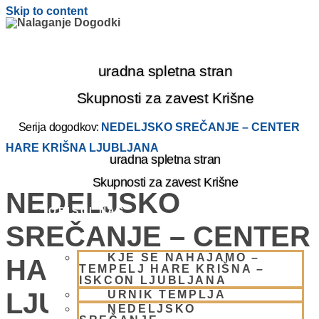
Skip to content
uradna spletna stran
Skupnosti za zavest Krišne
Serija dogodkov:
NEDELJSKO SREČANJE – CENTER
HARE KRIŠNA LJUBLJANA
uradna spletna stran
Skupnosti za zavest Krišne
NEDELJSKO
OBIŠČI NAS
SREČANJE – CENTER
KJE SE NAHAJAMO –
HARE KRIŠNA
TEMPELJ HARE KRIŠNA –
ISKCON LJUBLJANA
LJUBLJANA
URNIK TEMPLJA
NEDELJSKO