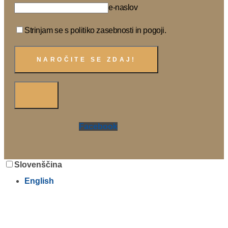
e-naslov
Strinjam se s politiko zasebnosti in pogoji.
Facebook
Slovenščina
English