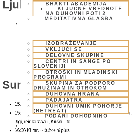
Ljubljana)
BHAKTI AKADEMIJA
KLJUČNE VREDNOTE
NA DUHOVNI POTI 2
MEDITATIVNA GLASBA
SKUPNOST
IZOBRAŽEVANJE
VKLJUČI SE
DELOVNE SKUPINE
CENTRI IN SANGE PO
SLOVENIJI
OTROŠKI IN MLADINSKI
PROGRAMI
Sunday Feast
SKUPINA ZA PODPORO
DRUŽINAM IN OTROKOM
DUHOVNA HRANA
PADAJATRA
15.00 Bhadžani – duhovna glasba
DUHOVNI UMIK POHORJE
(RETREAT)
15:40 Predavanje – predavanja iz zakladnice Ved o karmi,
PODARI DOHODNINO
DONIRAJ
jogi, reinkarnaciji, Krišni, itd.
KOLEDAR
16:30 Kirtan – duhovni ples
VAŠA VPRAŠANJA