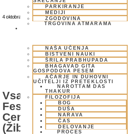
SREČANJE
PARKIRANJE
MEDIJI
4 oktobra
@
15:00
-
20:00
ZGODOVINA
TRGOVINA ATMARAMA
BHAKTI JOGA
NAŠA UČENJA
BISTVENI NAUKI
ŠRILA PRABHUPADA
BHAGAVAD GITA
GOSPODOVA PESEM
AČARJE IN DUHOVNI
UČITELJI IZ PRETEKLOSTI
NAROTTAM DAS
THAKUR
Vsako Nedeljo Mini
FILOZOFIJA
Festival V Hare Krišna
BOG
DUŠA
Centru – VABLJENI
NARAVA
ČAS
(Žibertova 27, 1000
DELOVANJE
PROCES