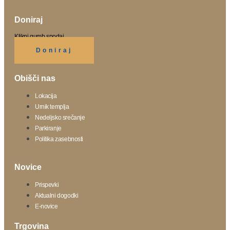
Doniraj
Klikni gumb spodaj.
Doniraj
Obišči nas
Lokacija
Urnik templja
Nedeljsko srečanje
Parkiranje
Politika zasebnosti
Novice
Prispevki
Aktualni dogodki
E-novice
Trgovina