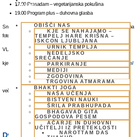
PIŠI NAM
17.00 Prasadam – vegetarijanska pokušina
BLOG
19.00 Program plus – duhovna glasba
OBIŠČI NAS
Snemanje in slikanje gostov je v templju prepovedano. Lahko pa
KJE SE NAHAJAMO –
fotografirate slikate božanstva in slike v dvorani.
TEMPELJ HARE KRIŠNA –
ISKCON LJUBLJANA
URNIK TEMPLJA
VLJUDNO VABLJENI
NEDELJSKO
SREČANJE
kje in kako parkirati –
https://www.harekrisna.net/parkiranje/
PARKIRANJE
MEDIJI
ZGODOVINA
TRGOVINA ATMARAMA
BHAKTI JOGA
več info na spodnji povezavi
NAŠA UČENJA
BISTVENI NAUKI
NEDELJSKO SREČANJE
ŠRILA PRABHUPADA
BHAGAVAD GITA
GOSPODOVA PESEM
AČARJE IN DUHOVNI
UČITELJI IZ PRETEKLOSTI
NAROTTAM DAS
Dvorana – Center Hare Krišna v