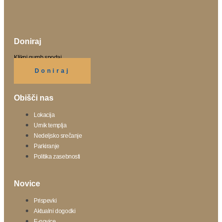
Doniraj
Klikni gumb spodaj.
Doniraj
Obišči nas
Lokacija
Urnik templja
Nedeljsko srečanje
Parkiranje
Politika zasebnosti
Novice
Prispevki
Aktualni dogodki
E-novice