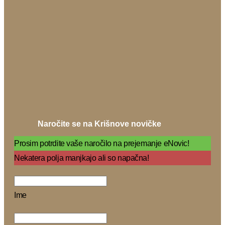
Naročite se na Krišnove novičke
Prosim potrdite vaše naročilo na prejemanje eNovic!
Nekatera polja manjkajo ali so napačna!
Ime