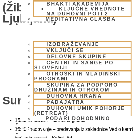
(Žibertova 27, 1000
BHAKTI AKADEMIJA
KLJUČNE VREDNOTE
NA DUHOVNI POTI 2
Ljubljana)
MEDITATIVNA GLASBA
SKUPNOST
IZOBRAŽEVANJE
VKLJUČI SE
DELOVNE SKUPINE
CENTRI IN SANGE PO
SLOVENIJI
OTROŠKI IN MLADINSKI
PROGRAMI
SKUPINA ZA PODPORO
DRUŽINAM IN OTROKOM
DUHOVNA HRANA
Sunday Feast
PADAJATRA
DUHOVNI UMIK POHORJE
(RETREAT)
PODARI DOHODNINO
15.00 Bhadžani – duhovna glasba
DONIRAJ
KOLEDAR
15:40 Predavanje – predavanja iz zakladnice Ved o karmi,
VAŠA VPRAŠANJA