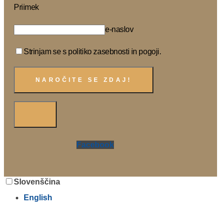
Priimek
e-naslov
Strinjam se s politiko zasebnosti in pogoji.
Facebook
Slovenščina
English