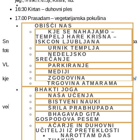
jogi, reinkarnaciji, Krišni, itd.
PIŠI NAM
BLOG
16:30 Kirtan – duhovni ples
17.00 Prasadam – vegetarijanska pokušina
OBIŠČI NAS
19.00 Program plus – duhovna glasba
KJE SE NAHAJAMO –
TEMPELJ HARE KRIŠNA –
Snemanje in slikanje gostov je v templju prepovedano. Lahko pa
ISKCON LJUBLJANA
URNIK TEMPLJA
fotografirate slikate božanstva in slike v dvorani.
NEDELJSKO
SREČANJE
VLJUDNO VABLJENI
PARKIRANJE
MEDIJI
ZGODOVINA
kje in kako parkirati –
https://www.harekrisna.net/parkiranje/
TRGOVINA ATMARAMA
BHAKTI JOGA
NAŠA UČENJA
BISTVENI NAUKI
več info na spodnji povezavi
ŠRILA PRABHUPADA
BHAGAVAD GITA
GOSPODOVA PESEM
NEDELJSKO SREČANJE
AČARJE IN DUHOVNI
UČITELJI IZ PRETEKLOSTI
NAROTTAM DAS