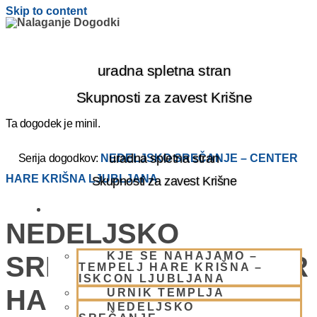
Skip to content
uradna spletna stran
Skupnosti za zavest Krišne
Ta dogodek je minil.
uradna spletna stran
Serija dogodkov:
NEDELJSKO SREČANJE – CENTER
HARE KRIŠNA LJUBLJANA
Skupnosti za zavest Krišne
OBIŠČI NAS
NEDELJSKO
KJE SE NAHAJAMO –
SREČANJE – CENTER
TEMPELJ HARE KRIŠNA –
ISKCON LJUBLJANA
HARE KRIŠNA
URNIK TEMPLJA
NEDELJSKO