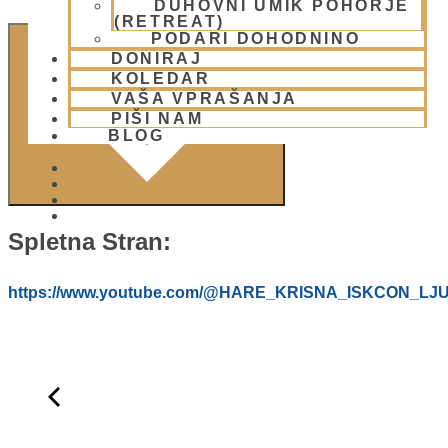
DUHOVNI UMIK POHORJE
(RETREAT)
PODARI DOHODNINO
DODAJ V KOLEDAR
DONIRAJ
KOLEDAR
VAŠA VPRAŠANJA
PIŠI NAM
BLOG
01 431 21 24
Spletna Stran:
https://www.youtube.com/@HARE_KRISNA_ISKCON_LJ