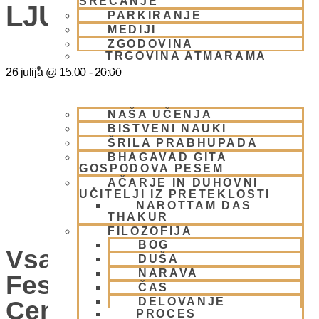
SREČANJE
LJUBLJANA
PARKIRANJE
MEDIJI
ZGODOVINA
TRGOVINA ATMARAMA
BHAKTI JOGA
26 julija
@
15:00
-
20:00
NAŠA UČENJA
BISTVENI NAUKI
ŠRILA PRABHUPADA
BHAGAVAD GITA
GOSPODOVA PESEM
AČARJE IN DUHOVNI
UČITELJI IZ PRETEKLOSTI
NAROTTAM DAS
THAKUR
FILOZOFIJA
BOG
Vsako Nedeljo Mini
DUŠA
NARAVA
Festival V Hare Krišna
ČAS
DELOVANJE
Centru – VABLJENI
PROCES