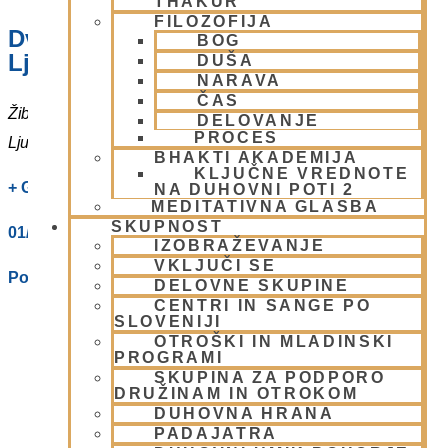
THAKUR
FILOZOFIJA
Dvorana – Center Hare Krišna v
BOG
Ljubljani
DUŠA
NARAVA
ČAS
Žibertova 27
DELOVANJE
PROCES
Ljubljana
,
1000
Slovenia
BHAKTI AKADEMIJA
KLJUČNE VREDNOTE
+ Google Zemljevidi
NA DUHOVNI POTI 2
MEDITATIVNA GLASBA
SKUPNOST
01/ 4312319
IZOBRAŽEVANJE
VKLJUČI SE
Poglej Prizorišče spletno stran
DELOVNE SKUPINE
CENTRI IN SANGE PO
SLOVENIJI
OTROŠKI IN MLADINSKI
PROGRAMI
SKUPINA ZA PODPORO
DRUŽINAM IN OTROKOM
DUHOVNA HRANA
PADAJATRA