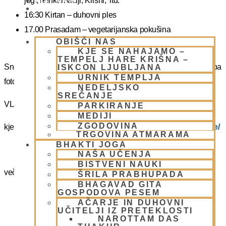
jogi, reinkarnaciji, Krišni, itd.
PIŠI NAM
BLOG
16:30 Kirtan – duhovni ples
17.00 Prasadam – vegetarijanska pokušina
OBIŠČI NAS
19.00 Program plus – duhovna glasba
KJE SE NAHAJAMO –
TEMPELJ HARE KRIŠNA –
Snemanje in slikanje gostov je v templju prepovedano. Lahko pa
ISKCON LJUBLJANA
URNIK TEMPLJA
fotografirate slikate božanstva in slike v dvorani.
NEDELJSKO
SREČANJE
VLJUDNO VABLJENI
PARKIRANJE
MEDIJI
ZGODOVINA
kje in kako parkirati –
https://www.harekrisna.net/parkiranje/
TRGOVINA ATMARAMA
BHAKTI JOGA
NAŠA UČENJA
BISTVENI NAUKI
več info na spodnji povezavi
ŠRILA PRABHUPADA
BHAGAVAD GITA
GOSPODOVA PESEM
NEDELJSKO SREČANJE
AČARJE IN DUHOVNI
UČITELJI IZ PRETEKLOSTI
NAROTTAM DAS