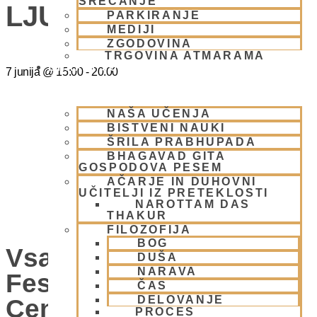
SREČANJE
LJUBLJANA
PARKIRANJE
MEDIJI
ZGODOVINA
TRGOVINA ATMARAMA
BHAKTI JOGA
7 junija
@
15:00
-
20:00
NAŠA UČENJA
BISTVENI NAUKI
ŠRILA PRABHUPADA
BHAGAVAD GITA
GOSPODOVA PESEM
AČARJE IN DUHOVNI
UČITELJI IZ PRETEKLOSTI
NAROTTAM DAS
THAKUR
FILOZOFIJA
BOG
Vsako Nedeljo Mini
DUŠA
NARAVA
Festival V Hare Krišna
ČAS
DELOVANJE
Centru – VABLJENI
PROCES