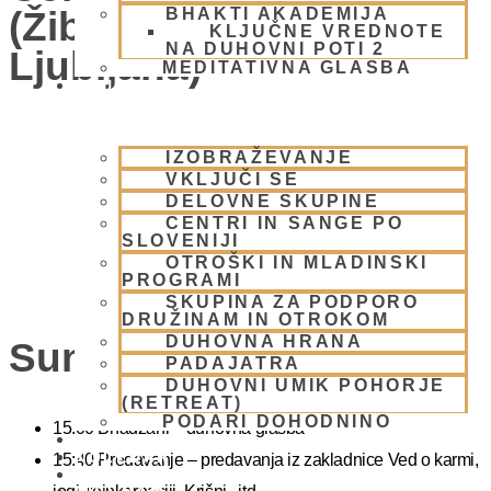
(Žibertova 27, 1000
BHAKTI AKADEMIJA
KLJUČNE VREDNOTE
NA DUHOVNI POTI 2
Ljubljana)
MEDITATIVNA GLASBA
SKUPNOST
IZOBRAŽEVANJE
VKLJUČI SE
DELOVNE SKUPINE
CENTRI IN SANGE PO
SLOVENIJI
OTROŠKI IN MLADINSKI
PROGRAMI
SKUPINA ZA PODPORO
DRUŽINAM IN OTROKOM
DUHOVNA HRANA
Sunday Feast
PADAJATRA
DUHOVNI UMIK POHORJE
(RETREAT)
PODARI DOHODNINO
15.00 Bhadžani – duhovna glasba
DONIRAJ
KOLEDAR
15:40 Predavanje – predavanja iz zakladnice Ved o karmi,
VAŠA VPRAŠANJA