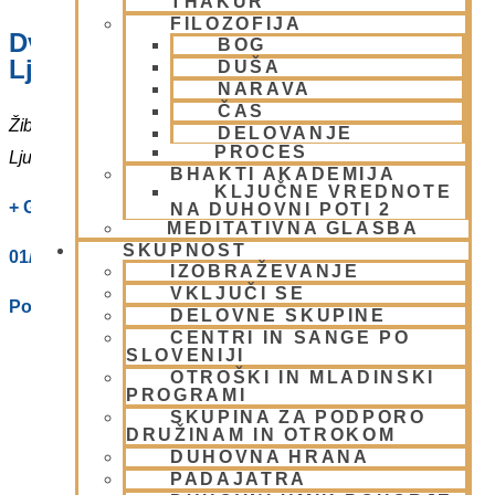
THAKUR
FILOZOFIJA
Dvorana – Center Hare Krišna v
BOG
Ljubljani
DUŠA
NARAVA
ČAS
Žibertova 27
DELOVANJE
PROCES
Ljubljana
,
1000
Slovenia
BHAKTI AKADEMIJA
KLJUČNE VREDNOTE
+ Google Zemljevidi
NA DUHOVNI POTI 2
MEDITATIVNA GLASBA
SKUPNOST
01/ 4312319
IZOBRAŽEVANJE
VKLJUČI SE
Poglej Prizorišče spletno stran
DELOVNE SKUPINE
CENTRI IN SANGE PO
SLOVENIJI
OTROŠKI IN MLADINSKI
PROGRAMI
SKUPINA ZA PODPORO
DRUŽINAM IN OTROKOM
DUHOVNA HRANA
PADAJATRA