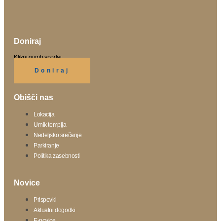
Doniraj
Klikni gumb spodaj.
Doniraj
Obišči nas
Lokacija
Urnik templja
Nedeljsko srečanje
Parkiranje
Politika zasebnosti
Novice
Prispevki
Aktualni dogodki
E-novice