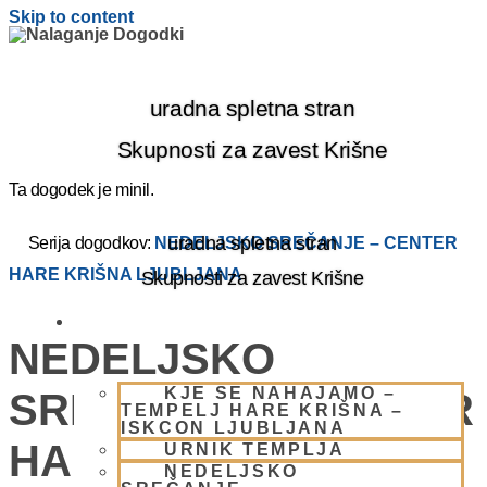
Skip to content
uradna spletna stran
Skupnosti za zavest Krišne
Ta dogodek je minil.
uradna spletna stran
Serija dogodkov:
NEDELJSKO SREČANJE – CENTER
HARE KRIŠNA LJUBLJANA
Skupnosti za zavest Krišne
OBIŠČI NAS
NEDELJSKO
KJE SE NAHAJAMO –
SREČANJE – CENTER
TEMPELJ HARE KRIŠNA –
ISKCON LJUBLJANA
HARE KRIŠNA
URNIK TEMPLJA
NEDELJSKO