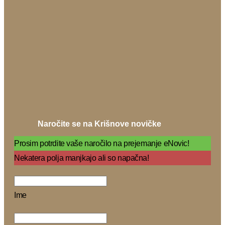
Naročite se na Krišnove novičke
Prosim potrdite vaše naročilo na prejemanje eNovic!
Nekatera polja manjkajo ali so napačna!
Ime