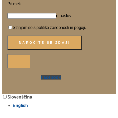
Priimek
e-naslov
Strinjam se s politiko zasebnosti in pogoji.
Facebook
Slovenščina
English