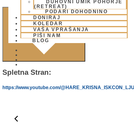
DUHOVNI UMIK POHORJE
(RETREAT)
PODARI DOHODNINO
DODAJ V KOLEDAR
DONIRAJ
KOLEDAR
VAŠA VPRAŠANJA
PIŠI NAM
BLOG
01 431 21 24
Spletna Stran:
https://www.youtube.com/@HARE_KRISNA_ISKCON_LJ