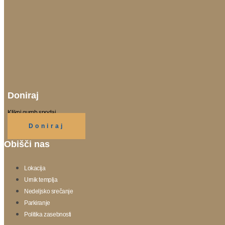
Doniraj
Klikni gumb spodaj.
Doniraj
Obišči nas
Lokacija
Urnik templja
Nedeljsko srečanje
Parkiranje
Politika zasebnosti