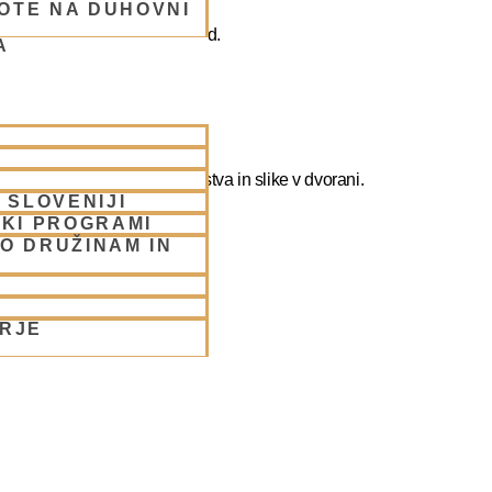
OTE NA DUHOVNI
ogi, reinkarnaciji, Krišni, itd.
A
fotografirate slikate božanstva in slike v dvorani.
 SLOVENIJI
SKI PROGRAMI
O DRUŽINAM IN
e/
ORJE