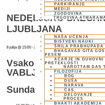
PARKIRANJE
MEDIJI
ZGODOVINA
NEDELJSKO SREČAN
TRGOVINA ATMARAM
BHAKTI JOGA
LJUBLJANA
NAŠA UČENJA
BISTVENI NAUKI
ŠRILA PRABHUPADA
6 julija
@
15:00
-
20:00
BHAGAVAD GITA GO
PESEM
AČARJE IN DUHOVNI 
Vsako Nedeljo Mini Fe
PRETEKLOSTI
NAROTTAM DAS 
VABLJENI (Žibertova 2
FILOZOFIJA
BOG
DUŠA
NARAVA
Sunday Feast
ČAS
DELOVANJE
PROCES
BHAKTI AKADEMIJA