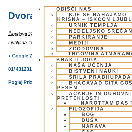
OBIŠČI NAS
Dvorana – Center Hare Kriš
KJE SE NAHAJAMO 
KRIŠNA – ISKCON LJUB
URNIK TEMPLJA
NEDELJSKO SREČA
Žibertova 27
PARKIRANJE
Ljubljana
,
1000
Slovenia
MEDIJI
ZGODOVINA
TRGOVINA ATMARAM
+ Google Zemljevidi
BHAKTI JOGA
NAŠA UČENJA
01/ 4312319
BISTVENI NAUKI
ŠRILA PRABHUPADA
Poglej Prizorišče spletno stran
BHAGAVAD GITA GO
PESEM
AČARJE IN DUHOVNI 
PRETEKLOSTI
NAROTTAM DAS
FILOZOFIJA
BOG
DUŠA
NARAVA