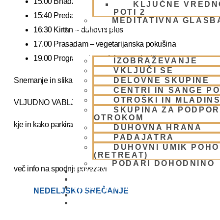
15.00 Bhadžani – duhovna glasba
KLJUČNE VREDN
POTI 2
15:40 Predavanje – predavanja iz zakladnice Ved o karmi, j
MEDITATIVNA GLASB
SKUPNOST
16:30 Kirtan – duhovni ples
17.00 Prasadam – vegetarijanska pokušina
19.00 Program plus – duhovna glasba
IZOBRAŽEVANJE
VKLJUČI SE
Snemanje in slikanje gostov je v templju prepovedano. Lahko pa 
DELOVNE SKUPINE
CENTRI IN SANGE PO
OTROŠKI IN MLADIN
VLJUDNO VABLJENI
SKUPINA ZA PODPOR
OTROKOM
kje in kako parkirati –
https://www.harekrisna.net/parkiranj
DUHOVNA HRANA
PADAJATRA
DUHOVNI UMIK POH
(RETREAT)
PODARI DOHODNINO
več info na spodnji povezavi
DONIRAJ
KOLEDAR
VAŠA VPRAŠANJA
NEDELJSKO SREČANJE
PIŠI NAM
BLOG