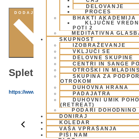
ČAS
DELOVANJE
PROCES
DODAJ V KOLEDAR
BHAKTI AKADEMIJA
KLJUČNE VREDN
POTI 2
MEDITATIVNA GLASB
SKUPNOST
IZOBRAŽEVANJE
VKLJUČI SE
DELOVNE SKUPINE
CENTRI IN SANGE PO
Spletna Stran:
OTROŠKI IN MLADIN
SKUPINA ZA PODPOR
OTROKOM
DUHOVNA HRANA
https://www.youtube.com/@HARE_KRISNA_ISKCON_
PADAJATRA
DUHOVNI UMIK POH
(RETREAT)
PODARI DOHODNINO
DONIRAJ
KOLEDAR
VAŠA VPRAŠANJA
PIŠI NAM