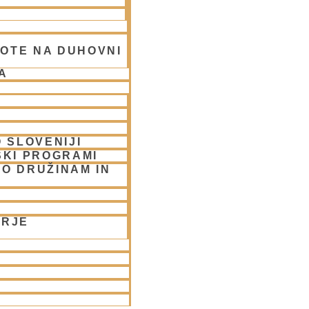
OTE NA DUHOVNI
A
 SLOVENIJI
SKI PROGRAMI
O DRUŽINAM IN
LJUBLJANA/streams
ORJE