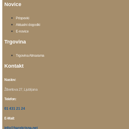
Novice
Prispevki
Aktualni dogodki
E-novice
Trgovina
Trgovina Atmarama
Kontakt
Naslov:
Žibertova 27, Ljubljana
Telefon:
01 431 21 24
E-Mail:
info@harekrisna.net