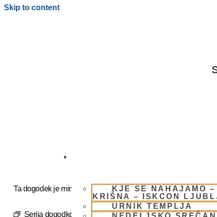
Skip to content
S
OBIŠČI NAS
KJE SE NAHAJAMO –
Ta dogodek je minil.
KRIŠNA – ISKCON LJUB
URNIK TEMPLJA
Serija dogodkov:
NEDELJSKO SREČANJE – CENTER
NEDELJSKO SREČAN