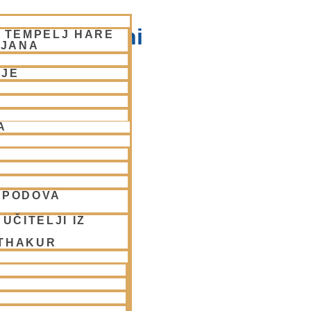
na v Ljubljani
– TEMPELJ HARE
LJANA
NJE
A
SPODOVA
UČITELJI IZ
 THAKUR