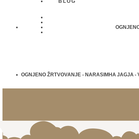
BLOG
OGNJENO 
01 431
21 24
OGNJENO ŽRTVOVANJE - NARASIMHA JAGJA -