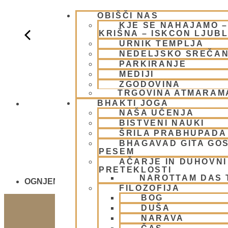
OBIŠČI NAS
KJE SE NAHAJAMO 
KRIŠNA – ISKCON LJUB
URNIK TEMPLJA
NEDELJSKO SREČA
PARKIRANJE
MEDIJI
ZGODOVINA
TRGOVINA ATMARAM
BHAKTI JOGA
NEDELJSKO
NAŠA UČENJA
BISTVENI NAUKI
ŠRILA PRABHUPADA
BHAGAVAD GITA GO
PESEM
AČARJE IN DUHOVNI 
PRETEKLOSTI
NAROTTAM DAS
OGNJENO ŽRTVOVANJE - NARASIMHA JAGJA - V
FILOZOFIJA
BOG
DUŠA
NARAVA