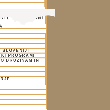
OTE NA DUHOVNI
A
 SLOVENIJI
SKI PROGRAMI
O DRUŽINAM IN
ORJE