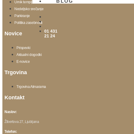
BLOG
Urnik templja
Nedeljsko srečanje
Parkiranje
Politika zasebnosti
01 431
Novice
21 24
Prispevki
Aktualni dogodki
E-novice
Trgovina
Trgovina Atmarama
Kontakt
Naslov:
Žibertova 27, Ljubljana
Telefon: