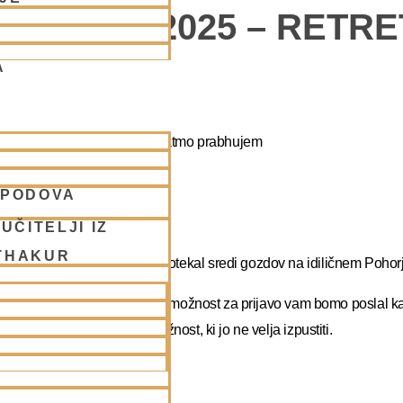
POHORJE 2025 – RETR
A
apa duhovni umik z NM Mahatmo prabhujem
SPODOVA
abhupadu!
UČITELJI IZ
THAKUR
 na DUHOVNI UMIK, ki bo potekal sredi gozdov na idiličnem Pohorj
rate dopust. Več podatkov in možnost za prijavo vam bomo poslal k
atma prabhu. Redka priložnost, ki jo ne velja izpustiti.