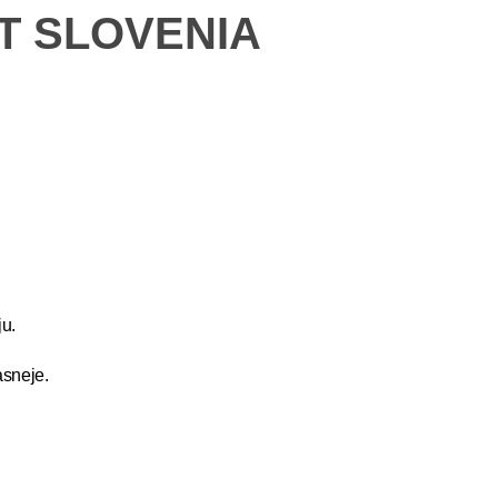
ET SLOVENIA
u.
asneje.