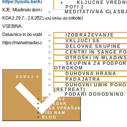
https://youtu.be/AziuZJyrho4?si=Zr5a_H8Hj-X888vW
KLJUČNE VREDN
POTI 2
KJE: Mladinski dom na Smolniku (mariborsko Pohorje)
MEDITATIVNA GLASB
SKUPNOST
KDAJ: 29.7.- 2.8.2025 (od torka do sobote)
VSEBINA:
Delavnice in bo vodil, Šrila Prabhupadov učenec NM Mahatma p
IZOBRAŽEVANJE
VKLJUČI SE
https://mahatmadas.com
DELOVNE SKUPINE
CENTRI IN SANGE PO
OTROŠKI IN MLADIN
SKUPINA ZA PODPOR
OTROKOM
DUHOVNA HRANA
DODAJ V KOLEDAR
PADAJATRA
DUHOVNI UMIK POH
(RETREAT)
PODARI DOHODNINO
DONIRAJ
KOLEDAR
VAŠA VPRAŠANJA
PIŠI NAM
BLOG