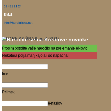
01 431 21 24
E-Mail:
info@harekrisna.net
Naročite se na Krišnove novičke
Prosim potrdite vaše naročilo na prejemanje eNovic!
Nekatera polja manjkajo ali so napačna!
Ime
Priimek
e-naslov