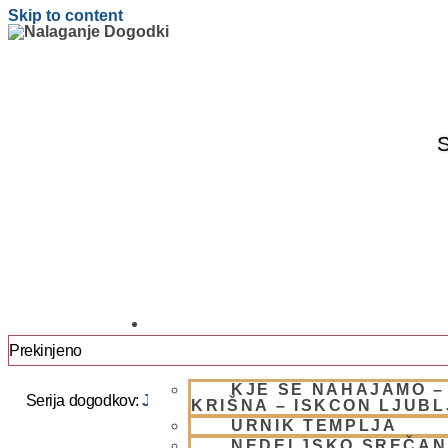
Skip to content
S
OBIŠČI NAS
Prekinjeno
KJE SE NAHAJAMO –
Serija dogodkov:
JAPA / KIRTAN UMIK POHORJE 2025 –
KRIŠNA – ISKCON LJUB
URNIK TEMPLJA
NEDELJSKO SREČAN