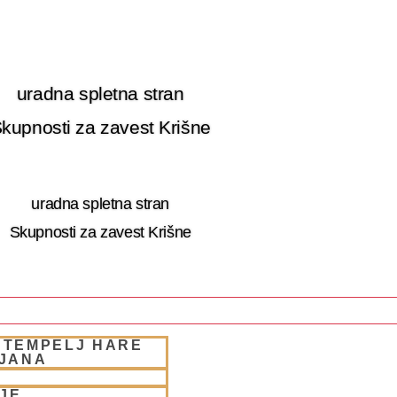
uradna spletna stran
kupnosti za zavest Krišne
uradna spletna stran
Skupnosti za zavest Krišne
 TEMPELJ HARE
 RETRET SLOVENIA
LJANA
JE