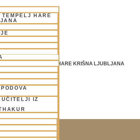
– TEMPELJ HARE
LJANA
NJE
A
 SREČANJE - CENTER HARE KRIŠNA LJUBLJANA
SPODOVA
UČITELJI IZ
 THAKUR
SAKO SOBOTO