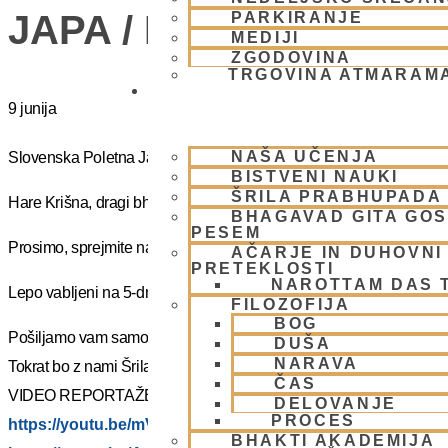
JAPA / KIRTAN UMIK 
PARKIRANJE
MEDIJI
ZGODOVINA
TRGOVINA ATMARAM
BHAKTI JOGA
9 junija
NAŠA UČENJA
Slovenska Poletna Jatra vas vabi na DUHOVNI UMIK 2025 – »J
BISTVENI NAUKI
ŠRILA PRABHUPADA
Hare Krišna, dragi bhakte!
BHAGAVAD GITA GO
PESEM
Prosimo, sprejmite naše ponižno spoštovanje! Vsa slava Šrila Pr
AČARJE IN DUHOVNI 
PRETEKLOSTI
NAROTTAM DAS 
Lepo vabljeni na 5-dnevno nepozabno transcendentalno izkušnjo
FILOZOFIJA
BOG
Pošiljamo vam samo osnovno informacijo tako da si lahko rezervi
DUŠA
NARAVA
Tokrat bo z nami Šrila Prabhupadov učenec, duhovni učitelj NM Mah
ČAS
VIDEO REPORTAŽE IZ PREJŠNIH UMIKOV – KLIKNI 🙂
DELOVANJE
PROCES
https://youtu.be/mVmx_h4mTCc?si=iYB7KXEdqz7Nz2is
BHAKTI AKADEMIJA