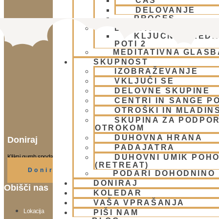
ČAS
DELOVANJE
PROCES
BHAKTI AKADEMIJA
KLJUČNE VREDN
POTI 2
MEDITATIVNA GLASB
SKUPNOST
IZOBRAŽEVANJE
VKLJUČI SE
DELOVNE SKUPINE
CENTRI IN SANGE PO
OTROŠKI IN MLADIN
SKUPINA ZA PODPOR
OTROKOM
DUHOVNA HRANA
Doniraj
PADAJATRA
DUHOVNI UMIK POH
Klikni gumb spodaj.
(RETREAT)
Doniraj
PODARI DOHODNINO
DONIRAJ
Obišči nas
KOLEDAR
VAŠA VPRAŠANJA
Lokacija
PIŠI NAM