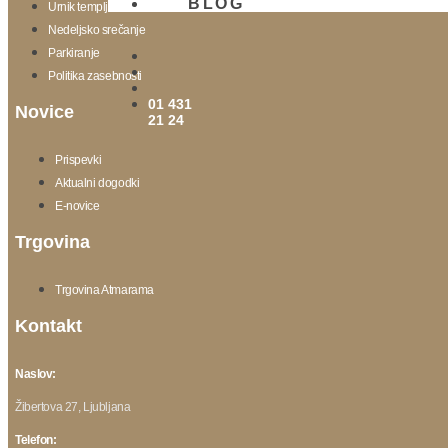
BLOG
Urnik templja
Nedeljsko srečanje
Parkiranje
Politika zasebnosti
01 431
Novice
21 24
Prispevki
Aktualni dogodki
E-novice
Trgovina
Trgovina Atmarama
Kontakt
Naslov:
Žibertova 27, Ljubljana
Telefon: