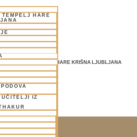
– TEMPELJ HARE
LJANA
NJE
A
 SREČANJE - CENTER HARE KRIŠNA LJUBLJANA
SPODOVA
UČITELJI IZ
 THAKUR
SAKO SOBOTO