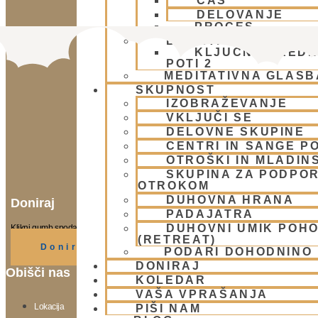
ČAS
DELOVANJE
PROCES
BHAKTI AKADEMIJA
KLJUČNE VREDN
POTI 2
MEDITATIVNA GLASB
SKUPNOST
IZOBRAŽEVANJE
VKLJUČI SE
DELOVNE SKUPINE
CENTRI IN SANGE PO
OTROŠKI IN MLADIN
SKUPINA ZA PODPOR
OTROKOM
DUHOVNA HRANA
Doniraj
PADAJATRA
DUHOVNI UMIK POH
Klikni gumb spodaj.
(RETREAT)
Doniraj
PODARI DOHODNINO
DONIRAJ
Obišči nas
KOLEDAR
VAŠA VPRAŠANJA
Lokacija
PIŠI NAM