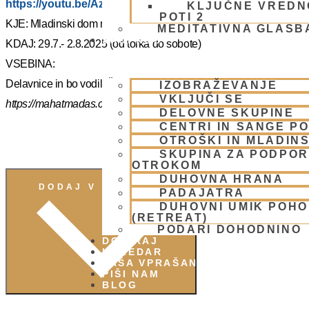
https://youtu.be/AziuZJyrho4?si=Zr5a_H8Hj-X888vW
KLJUČNE VREDN
POTI 2
KJE: Mladinski dom na Smolniku (mariborsko Pohorje)
MEDITATIVNA GLASB
SKUPNOST
KDAJ: 29.7.- 2.8.2025 (od torka do sobote)
VSEBINA:
Delavnice in bo vodil, Šrila Prabhupadov učenec NM Mahatma p
IZOBRAŽEVANJE
VKLJUČI SE
https://mahatmadas.com
DELOVNE SKUPINE
CENTRI IN SANGE PO
OTROŠKI IN MLADIN
SKUPINA ZA PODPOR
OTROKOM
DUHOVNA HRANA
DODAJ V KOLEDAR
PADAJATRA
DUHOVNI UMIK POH
(RETREAT)
PODARI DOHODNINO
DONIRAJ
KOLEDAR
VAŠA VPRAŠANJA
PIŠI NAM
BLOG