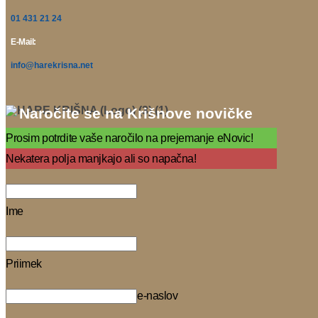
01 431 21 24
E-Mail:
info@harekrisna.net
Naročite se na Krišnove novičke
Prosim potrdite vaše naročilo na prejemanje eNovic!
Nekatera polja manjkajo ali so napačna!
Ime
Priimek
e-naslov