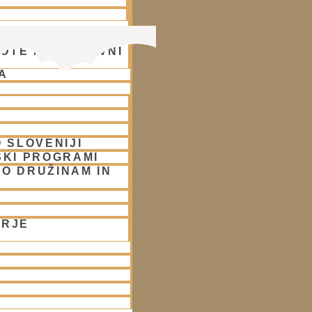
OTE NA DUHOVNI
A
 SLOVENIJI
SKI PROGRAMI
O DRUŽINAM IN
ORJE