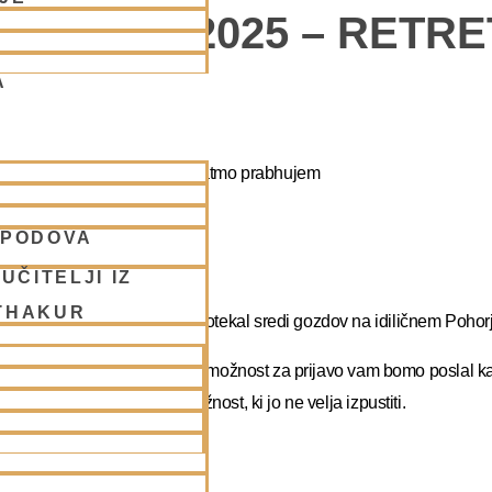
POHORJE 2025 – RETR
A
apa duhovni umik z NM Mahatmo prabhujem
SPODOVA
abhupadu!
UČITELJI IZ
THAKUR
 na DUHOVNI UMIK, ki bo potekal sredi gozdov na idiličnem Pohorj
rate dopust. Več podatkov in možnost za prijavo vam bomo poslal k
atma prabhu. Redka priložnost, ki jo ne velja izpustiti.