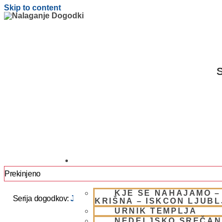
Skip to content
S
OBIŠČI NAS
Prekinjeno
KJE SE NAHAJAMO –
Serija dogodkov:
JAPA / KIRTAN UMIK POHORJE 2025 –
KRIŠNA – ISKCON LJUB
URNIK TEMPLJA
NEDELJSKO SREČAN