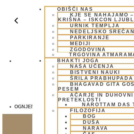
OBIŠČI NAS
KJE SE NAHAJAMO 
KRIŠNA – ISKCON LJUB
URNIK TEMPLJA
NEDELJSKO SREČA
PARKIRANJE
MEDIJI
ZGODOVINA
TRGOVINA ATMARAM
BHAKTI JOGA
NEDELJSKO
NAŠA UČENJA
BISTVENI NAUKI
ŠRILA PRABHUPADA
BHAGAVAD GITA GO
PESEM
AČARJE IN DUHOVNI 
PRETEKLOSTI
NAROTTAM DAS
OGNJENO ŽRTVOVANJE - NARASIMHA JAGJA - V
FILOZOFIJA
BOG
DUŠA
NARAVA