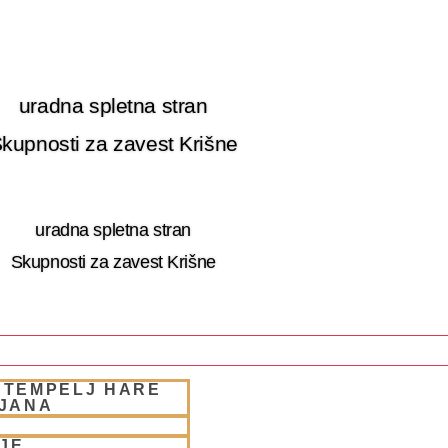
uradna spletna stran
kupnosti za zavest Krišne
uradna spletna stran
Skupnosti za zavest Krišne
 TEMPELJ HARE
 RETRET SLOVENIA
LJANA
JE