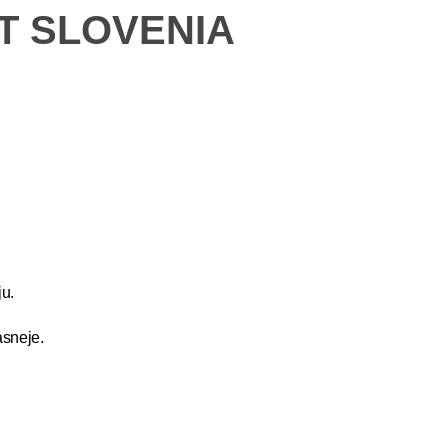
ET SLOVENIA
u.
asneje.