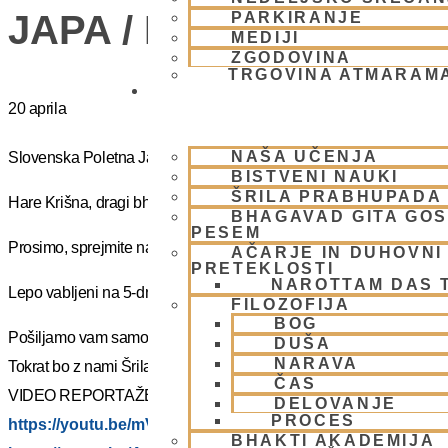
JAPA / KIRTAN UMIK 
PARKIRANJE
MEDIJI
ZGODOVINA
TRGOVINA ATMARAM
BHAKTI JOGA
20 aprila
NAŠA UČENJA
Slovenska Poletna Jatra vas vabi na DUHOVNI UMIK 2025 – »J
BISTVENI NAUKI
ŠRILA PRABHUPADA
Hare Krišna, dragi bhakte!
BHAGAVAD GITA GO
PESEM
Prosimo, sprejmite naše ponižno spoštovanje! Vsa slava Šrila Pr
AČARJE IN DUHOVNI 
PRETEKLOSTI
NAROTTAM DAS 
Lepo vabljeni na 5-dnevno nepozabno transcendentalno izkušnjo
FILOZOFIJA
BOG
Pošiljamo vam samo osnovno informacijo tako da si lahko rezervi
DUŠA
NARAVA
Tokrat bo z nami Šrila Prabhupadov učenec, duhovni učitelj NM Mah
ČAS
VIDEO REPORTAŽE IZ PREJŠNIH UMIKOV – KLIKNI 🙂
DELOVANJE
PROCES
https://youtu.be/mVmx_h4mTCc?si=iYB7KXEdqz7Nz2is
BHAKTI AKADEMIJA