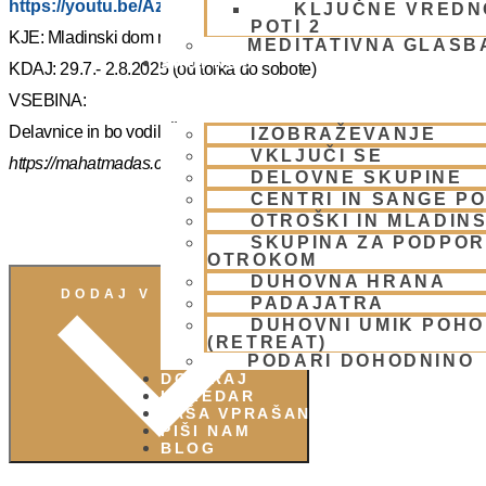
https://youtu.be/AziuZJyrho4?si=Zr5a_H8Hj-X888vW
KLJUČNE VREDN
POTI 2
KJE: Mladinski dom na Smolniku (mariborsko Pohorje)
MEDITATIVNA GLASB
SKUPNOST
KDAJ: 29.7.- 2.8.2025 (od torka do sobote)
VSEBINA:
Delavnice in bo vodil, Šrila Prabhupadov učenec NM Mahatma p
IZOBRAŽEVANJE
VKLJUČI SE
https://mahatmadas.com
DELOVNE SKUPINE
CENTRI IN SANGE PO
OTROŠKI IN MLADIN
SKUPINA ZA PODPOR
OTROKOM
DUHOVNA HRANA
DODAJ V KOLEDAR
PADAJATRA
DUHOVNI UMIK POH
(RETREAT)
PODARI DOHODNINO
DONIRAJ
KOLEDAR
VAŠA VPRAŠANJA
PIŠI NAM
BLOG