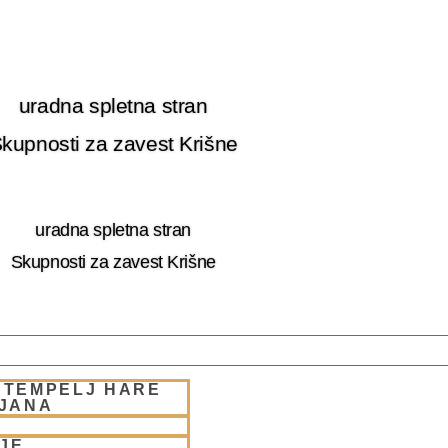
uradna spletna stran
kupnosti za zavest Krišne
uradna spletna stran
Skupnosti za zavest Krišne
 TEMPELJ HARE
 RETRET SLOVENIA
LJANA
JE