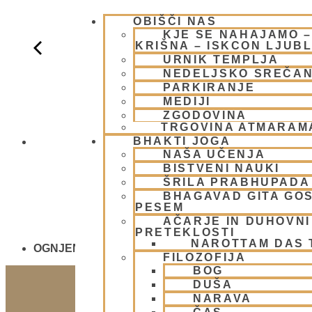
OBIŠČI NAS
KJE SE NAHAJAMO 
KRIŠNA – ISKCON LJUB
URNIK TEMPLJA
NEDELJSKO SREČA
PARKIRANJE
MEDIJI
ZGODOVINA
TRGOVINA ATMARAM
BHAKTI JOGA
NEDELJSKO
NAŠA UČENJA
BISTVENI NAUKI
ŠRILA PRABHUPADA
BHAGAVAD GITA GO
PESEM
AČARJE IN DUHOVNI 
PRETEKLOSTI
NAROTTAM DAS
OGNJENO ŽRTVOVANJE - NARASIMHA JAGJA - V
FILOZOFIJA
BOG
DUŠA
NARAVA