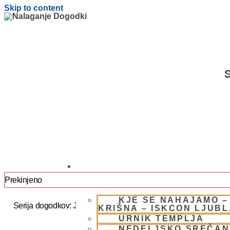
Skip to content
S
OBIŠČI NAS
Prekinjeno
KJE SE NAHAJAMO –
Serija dogodkov:
JAPA / KIRTAN UMIK POHORJE 2025 –
KRIŠNA – ISKCON LJUB
URNIK TEMPLJA
NEDELJSKO SREČAN