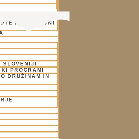
OTE NA DUHOVNI
A
 SLOVENIJI
SKI PROGRAMI
O DRUŽINAM IN
ORJE