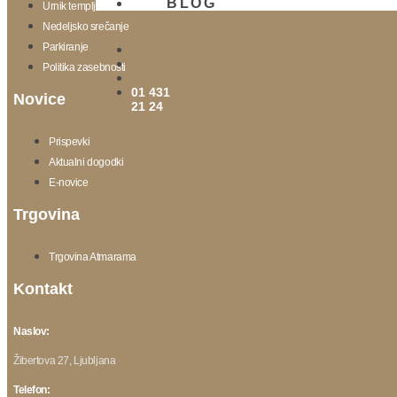
BLOG
Urnik templja
Nedeljsko srečanje
Parkiranje
Politika zasebnosti
01 431
Novice
21 24
Prispevki
Aktualni dogodki
E-novice
Trgovina
Trgovina Atmarama
Kontakt
Naslov:
Žibertova 27, Ljubljana
Telefon: