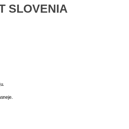
ET SLOVENIA
u.
asneje.