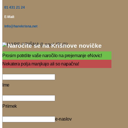
01 431 21 24
E-Mail:
info@harekrisna.net
Naročite se na Krišnove novičke
Prosim potrdite vaše naročilo na prejemanje eNovic!
Nekatera polja manjkajo ali so napačna!
Ime
Priimek
e-naslov