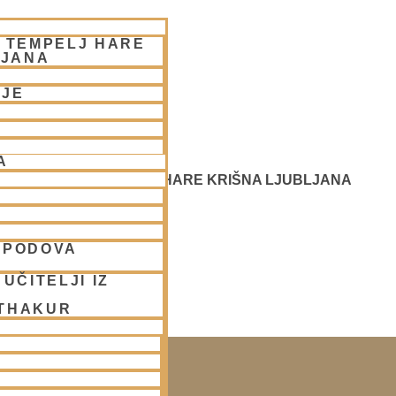
– TEMPELJ HARE
LJANA
NJE
A
 SREČANJE - CENTER HARE KRIŠNA LJUBLJANA
SPODOVA
UČITELJI IZ
 THAKUR
SAKO SOBOTO