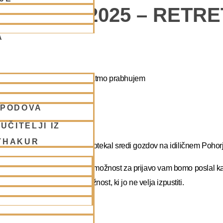
POHORJE 2025 – RETR
A
apa duhovni umik z NM Mahatmo prabhujem
SPODOVA
abhupadu!
UČITELJI IZ
THAKUR
 na DUHOVNI UMIK, ki bo potekal sredi gozdov na idiličnem Pohorj
rate dopust. Več podatkov in možnost za prijavo vam bomo poslal k
atma prabhu. Redka priložnost, ki jo ne velja izpustiti.