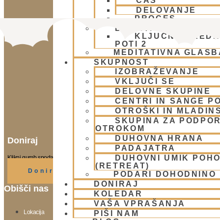
ČAS
DELOVANJE
PROCES
BHAKTI AKADEMIJA
KLJUČNE VREDN
POTI 2
MEDITATIVNA GLASB
SKUPNOST
IZOBRAŽEVANJE
VKLJUČI SE
DELOVNE SKUPINE
CENTRI IN SANGE PO
OTROŠKI IN MLADIN
SKUPINA ZA PODPOR
OTROKOM
DUHOVNA HRANA
Doniraj
PADAJATRA
DUHOVNI UMIK POH
Klikni gumb spodaj.
(RETREAT)
Doniraj
PODARI DOHODNINO
DONIRAJ
Obišči nas
KOLEDAR
VAŠA VPRAŠANJA
Lokacija
PIŠI NAM