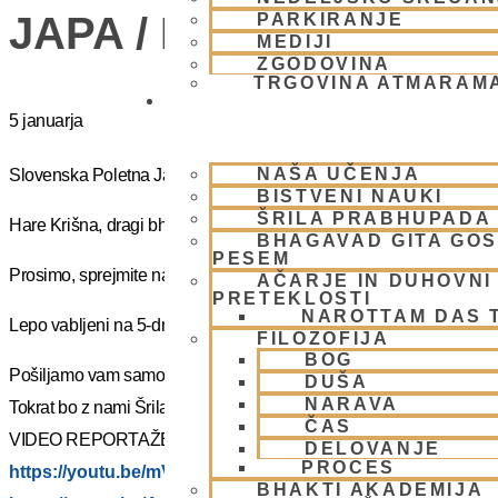
JAPA / KIRTAN UMIK 
PARKIRANJE
MEDIJI
ZGODOVINA
TRGOVINA ATMARAM
BHAKTI JOGA
5 januarja
NAŠA UČENJA
Slovenska Poletna Jatra vas vabi na DUHOVNI UMIK 2025 – »J
BISTVENI NAUKI
ŠRILA PRABHUPADA
Hare Krišna, dragi bhakte!
BHAGAVAD GITA GO
PESEM
Prosimo, sprejmite naše ponižno spoštovanje! Vsa slava Šrila Pr
AČARJE IN DUHOVNI 
PRETEKLOSTI
NAROTTAM DAS 
Lepo vabljeni na 5-dnevno nepozabno transcendentalno izkušnjo
FILOZOFIJA
BOG
Pošiljamo vam samo osnovno informacijo tako da si lahko rezervi
DUŠA
NARAVA
Tokrat bo z nami Šrila Prabhupadov učenec, duhovni učitelj NM Mah
ČAS
VIDEO REPORTAŽE IZ PREJŠNIH UMIKOV – KLIKNI 🙂
DELOVANJE
PROCES
https://youtu.be/mVmx_h4mTCc?si=iYB7KXEdqz7Nz2is
BHAKTI AKADEMIJA