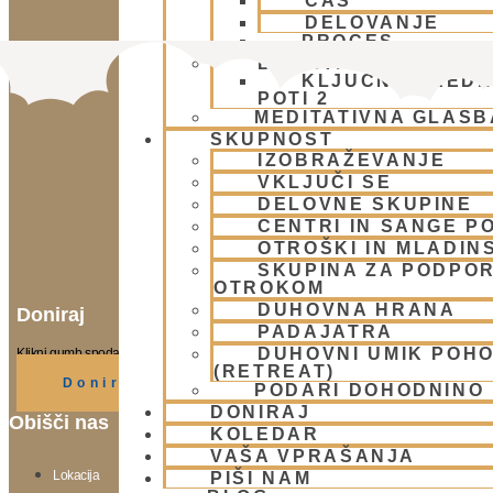
ČAS
DELOVANJE
PROCES
BHAKTI AKADEMIJA
KLJUČNE VREDN
POTI 2
MEDITATIVNA GLASB
SKUPNOST
IZOBRAŽEVANJE
VKLJUČI SE
DELOVNE SKUPINE
CENTRI IN SANGE PO
OTROŠKI IN MLADIN
SKUPINA ZA PODPOR
OTROKOM
DUHOVNA HRANA
Doniraj
PADAJATRA
DUHOVNI UMIK POH
Klikni gumb spodaj.
(RETREAT)
Doniraj
PODARI DOHODNINO
DONIRAJ
Obišči nas
KOLEDAR
VAŠA VPRAŠANJA
Lokacija
PIŠI NAM