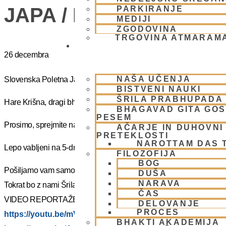
JAPA / KIRTAN UMIK 
PARKIRANJE
MEDIJI
ZGODOVINA
TRGOVINA ATMARAM
BHAKTI JOGA
26 decembra
NAŠA UČENJA
Slovenska Poletna Jatra vas vabi na DUHOVNI UMIK 2025 – »J
BISTVENI NAUKI
ŠRILA PRABHUPADA
Hare Krišna, dragi bhakte!
BHAGAVAD GITA GO
PESEM
Prosimo, sprejmite naše ponižno spoštovanje! Vsa slava Šrila Pr
AČARJE IN DUHOVNI 
PRETEKLOSTI
NAROTTAM DAS 
Lepo vabljeni na 5-dnevno nepozabno transcendentalno izkušnjo
FILOZOFIJA
BOG
Pošiljamo vam samo osnovno informacijo tako da si lahko rezervi
DUŠA
NARAVA
Tokrat bo z nami Šrila Prabhupadov učenec, duhovni učitelj NM Mah
ČAS
VIDEO REPORTAŽE IZ PREJŠNIH UMIKOV – KLIKNI 🙂
DELOVANJE
PROCES
https://youtu.be/mVmx_h4mTCc?si=iYB7KXEdqz7Nz2is
BHAKTI AKADEMIJA