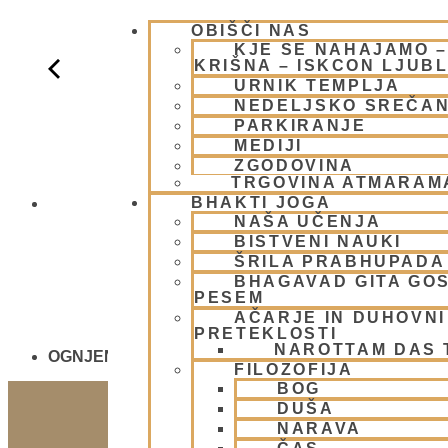
OBIŠČI NAS
KJE SE NAHAJAMO 
KRIŠNA – ISKCON LJUB
URNIK TEMPLJA
NEDELJSKO SREČA
PARKIRANJE
MEDIJI
ZGODOVINA
TRGOVINA ATMARAM
BHAKTI JOGA
NEDELJSKO
NAŠA UČENJA
BISTVENI NAUKI
ŠRILA PRABHUPADA
BHAGAVAD GITA GO
PESEM
AČARJE IN DUHOVNI 
PRETEKLOSTI
NAROTTAM DAS
OGNJENO ŽRTVOVANJE - NARASIMHA JAGJA - V
FILOZOFIJA
BOG
DUŠA
NARAVA