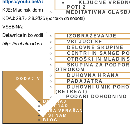
https://youtu.be/AziuZJyrho4?si=Zr5a_H8Hj-X888vW
KLJUČNE VREDN
POTI 2
KJE: Mladinski dom na Smolniku (mariborsko Pohorje)
MEDITATIVNA GLASB
SKUPNOST
KDAJ: 29.7.- 2.8.2025 (od torka do sobote)
VSEBINA:
Delavnice in bo vodil, Šrila Prabhupadov učenec NM Mahatma p
IZOBRAŽEVANJE
VKLJUČI SE
https://mahatmadas.com
DELOVNE SKUPINE
CENTRI IN SANGE PO
OTROŠKI IN MLADIN
SKUPINA ZA PODPOR
OTROKOM
DUHOVNA HRANA
DODAJ V KOLEDAR
PADAJATRA
DUHOVNI UMIK POH
(RETREAT)
PODARI DOHODNINO
DONIRAJ
KOLEDAR
VAŠA VPRAŠANJA
PIŠI NAM
BLOG