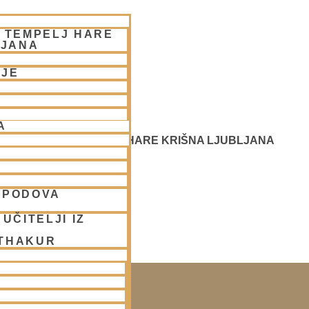
– TEMPELJ HARE
LJANA
NJE
A
 SREČANJE - CENTER HARE KRIŠNA LJUBLJANA
SPODOVA
UČITELJI IZ
 THAKUR
SAKO SOBOTO