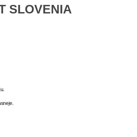
ET SLOVENIA
u.
asneje.