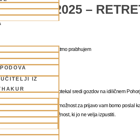
POHORJE 2025 – RETR
A
apa duhovni umik z NM Mahatmo prabhujem
SPODOVA
abhupadu!
UČITELJI IZ
THAKUR
 na DUHOVNI UMIK, ki bo potekal sredi gozdov na idiličnem Pohorj
rate dopust. Več podatkov in možnost za prijavo vam bomo poslal k
atma prabhu. Redka priložnost, ki jo ne velja izpustiti.