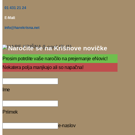
01 431 21 24
E-Mail:
info@harekrisna.net
Naročite se na Krišnove novičke
Prosim potrdite vaše naročilo na prejemanje eNovic!
Nekatera polja manjkajo ali so napačna!
Ime
Priimek
e-naslov