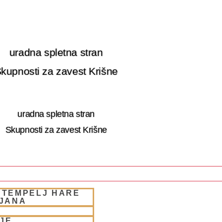
uradna spletna stran
kupnosti za zavest Krišne
uradna spletna stran
Skupnosti za zavest Krišne
 TEMPELJ HARE
 RETRET SLOVENIA
LJANA
JE