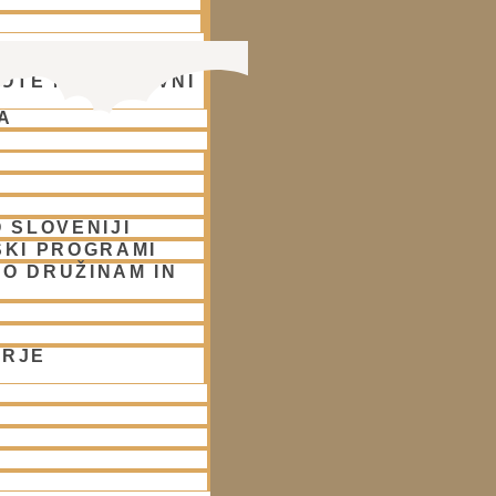
OTE NA DUHOVNI
A
 SLOVENIJI
SKI PROGRAMI
O DRUŽINAM IN
ORJE