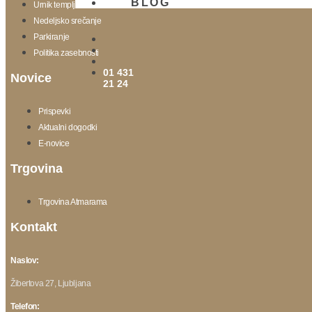
BLOG
Urnik templja
Nedeljsko srečanje
Parkiranje
Politika zasebnosti
01 431
Novice
21 24
Prispevki
Aktualni dogodki
E-novice
Trgovina
Trgovina Atmarama
Kontakt
Naslov:
Žibertova 27, Ljubljana
Telefon: