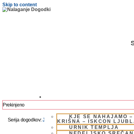
Skip to content
S
OBIŠČI NAS
Prekinjeno
KJE SE NAHAJAMO –
Serija dogodkov:
JAPA / KIRTAN UMIK POHORJE 2025 –
KRIŠNA – ISKCON LJUB
URNIK TEMPLJA
NEDELJSKO SREČAN