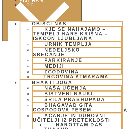
PIŠI NAM
BLOG
OBIŠČI NAS
KJE SE NAHAJAMO –
TEMPELJ HARE KRIŠNA –
ISKCON LJUBLJANA
URNIK TEMPLJA
NEDELJSKO
SREČANJE
PARKIRANJE
MEDIJI
ZGODOVINA
TRGOVINA ATMARAMA
BHAKTI JOGA
NAŠA UČENJA
BISTVENI NAUKI
ŠRILA PRABHUPADA
BHAGAVAD GITA
GOSPODOVA PESEM
NEDELJSKO SREČANJE - CENTER HARE KRIŠNA
LJUBLJANA
AČARJE IN DUHOVNI
OGNJENO ŽRTVOVANJE - NARASIMHA JAGJA -
UČITELJI IZ PRETEKLOSTI
VSAKO SOBOTO
NAROTTAM DAS