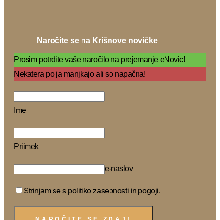
Naročite se na Krišnove novičke
Prosim potrdite vaše naročilo na prejemanje eNovic!
Nekatera polja manjkajo ali so napačna!
Ime
Priimek
e-naslov
Strinjam se s politiko zasebnosti in pogoji.