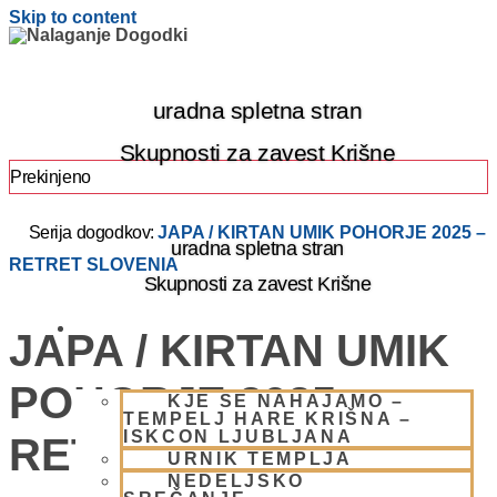
Skip to content
uradna spletna stran
Skupnosti za zavest Krišne
Prekinjeno
Serija dogodkov:
JAPA / KIRTAN UMIK POHORJE 2025 –
uradna spletna stran
RETRET SLOVENIA
Skupnosti za zavest Krišne
OBIŠČI NAS
JAPA / KIRTAN UMIK
POHORJE 2025 –
KJE SE NAHAJAMO –
TEMPELJ HARE KRIŠNA –
ISKCON LJUBLJANA
RETRET SLOVENIA
URNIK TEMPLJA
NEDELJSKO