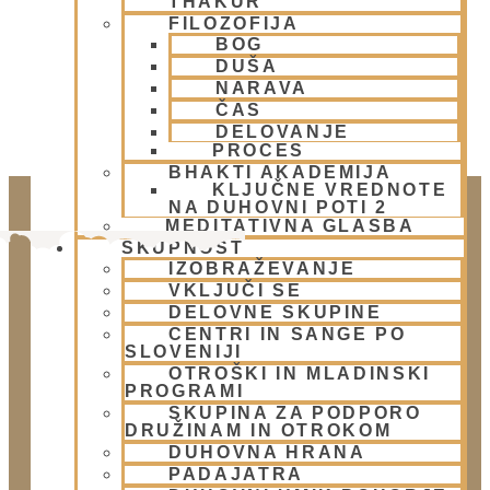
THAKUR
FILOZOFIJA
BOG
DUŠA
NARAVA
ČAS
DELOVANJE
PROCES
BHAKTI AKADEMIJA
KLJUČNE VREDNOTE
NA DUHOVNI POTI 2
MEDITATIVNA GLASBA
SKUPNOST
IZOBRAŽEVANJE
VKLJUČI SE
DELOVNE SKUPINE
CENTRI IN SANGE PO
SLOVENIJI
OTROŠKI IN MLADINSKI
PROGRAMI
Doniraj
SKUPINA ZA PODPORO
DRUŽINAM IN OTROKOM
Klikni gumb spodaj.
DUHOVNA HRANA
Doniraj
PADAJATRA