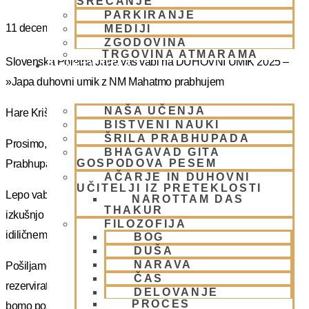
SREČANJE
PARKIRANJE
11 decembra
MEDIJI
ZGODOVINA
TRGOVINA ATMARAMA
Slovenska Poletna Jatra vas vabi na DUHOVNI UMIK 2025 –
BHAKTI JOGA
»Japa duhovni umik z NM Mahatmo prabhujem
NAŠA UČENJA
Hare Krišna, dragi bhakte!
BISTVENI NAUKI
ŠRILA PRABHUPADA
Prosimo, sprejmite naše ponižno spoštovanje! Vsa slava Šrila
BHAGAVAD GITA
GOSPODOVA PESEM
Prabhupadu!
AČARJE IN DUHOVNI
UČITELJI IZ PRETEKLOSTI
Lepo vabljeni na 5-dnevno nepozabno transcendentalno
NAROTTAM DAS
THAKUR
izkušnjo na DUHOVNI UMIK, ki bo potekal sredi gozdov na
FILOZOFIJA
idiličnem Pohorju.
BOG
DUŠA
NARAVA
Pošiljamo vam samo osnovno informacijo tako da si lahko
ČAS
rezervirate dopust. Več podatkov in možnost za prijavo vam
DELOVANJE
PROCES
bomo poslal kasneje.