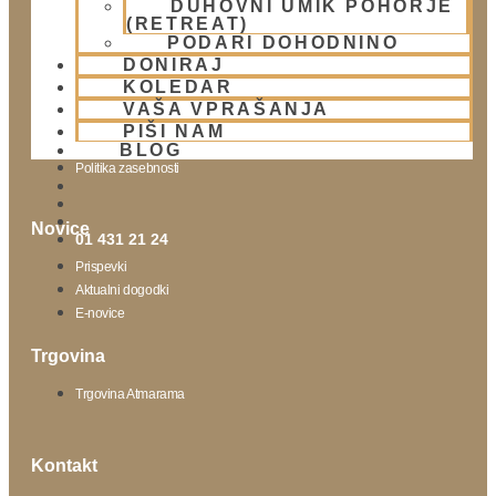
DUHOVNI UMIK POHORJE
(RETREAT)
Obišči nas
PODARI DOHODNINO
DONIRAJ
Lokacija
KOLEDAR
Urnik templja
VAŠA VPRAŠANJA
Nedeljsko srečanje
PIŠI NAM
Parkiranje
BLOG
Politika zasebnosti
Novice
01 431 21 24
Prispevki
Aktualni dogodki
E-novice
Trgovina
Trgovina Atmarama
Kontakt