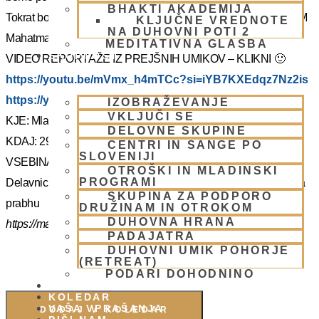
BHAKTI AKADEMIJA
Tokrat bo z nami Šrila Prabhupadov učenec, duhovni učitelj NM
KLJUČNE VREDNOTE
NA DUHOVNI POTI 2
Mahatma prabhu. Redka priložnost, ki jo ne velja izpustiti.
MEDITATIVNA GLASBA
SKUPNOST
VIDEO REPORTAŽE IZ PREJŠNIH UMIKOV – KLIKNI 🙂
https://youtu.be/mVmx_h4mTCc?si=iYB7KXEdqz7Nz2is
https://youtu.be/AziuZJyrho4?si=Zr5a_H8Hj-X888vW
IZOBRAŽEVANJE
VKLJUČI SE
KJE: Mladinski dom na Smolniku (mariborsko Pohorje)
DELOVNE SKUPINE
KDAJ: 29.7.- 2.8.2025 (od torka do sobote)
CENTRI IN SANGE PO
SLOVENIJI
VSEBINA:
OTROŠKI IN MLADINSKI
PROGRAMI
Delavnice in bo vodil, Šrila Prabhupadov učenec NM Mahatma
SKUPINA ZA PODPORO
prabhu
DRUŽINAM IN OTROKOM
DUHOVNA HRANA
https://mahatmadas.com
PADAJATRA
DUHOVNI UMIK POHORJE
(RETREAT)
PODARI DOHODNINO
DONIRAJ
KOLEDAR
VAŠA VPRAŠANJA
DODAJ V KOLEDAR