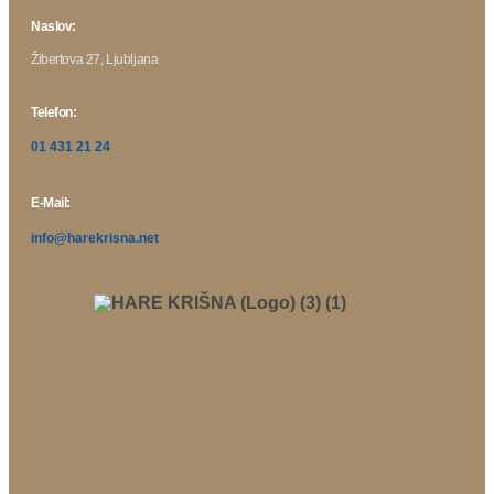
Naslov:
Žibertova 27, Ljubljana
Telefon:
01 431 21 24
E-Mail:
info@harekrisna.net