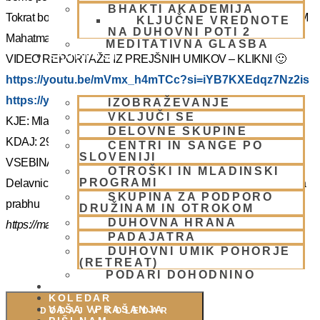
BHAKTI AKADEMIJA
Tokrat bo z nami Šrila Prabhupadov učenec, duhovni učitelj NM
KLJUČNE VREDNOTE
NA DUHOVNI POTI 2
Mahatma prabhu. Redka priložnost, ki jo ne velja izpustiti.
MEDITATIVNA GLASBA
SKUPNOST
VIDEO REPORTAŽE IZ PREJŠNIH UMIKOV – KLIKNI 🙂
https://youtu.be/mVmx_h4mTCc?si=iYB7KXEdqz7Nz2is
https://youtu.be/AziuZJyrho4?si=Zr5a_H8Hj-X888vW
IZOBRAŽEVANJE
VKLJUČI SE
KJE: Mladinski dom na Smolniku (mariborsko Pohorje)
DELOVNE SKUPINE
KDAJ: 29.7.- 2.8.2025 (od torka do sobote)
CENTRI IN SANGE PO
SLOVENIJI
VSEBINA:
OTROŠKI IN MLADINSKI
PROGRAMI
Delavnice in bo vodil, Šrila Prabhupadov učenec NM Mahatma
SKUPINA ZA PODPORO
prabhu
DRUŽINAM IN OTROKOM
DUHOVNA HRANA
https://mahatmadas.com
PADAJATRA
DUHOVNI UMIK POHORJE
(RETREAT)
PODARI DOHODNINO
DONIRAJ
KOLEDAR
VAŠA VPRAŠANJA
DODAJ V KOLEDAR