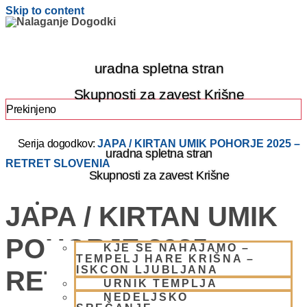
Skip to content
uradna spletna stran
Skupnosti za zavest Krišne
Prekinjeno
Serija dogodkov:
JAPA / KIRTAN UMIK POHORJE 2025 –
uradna spletna stran
RETRET SLOVENIA
Skupnosti za zavest Krišne
OBIŠČI NAS
JAPA / KIRTAN UMIK
POHORJE 2025 –
KJE SE NAHAJAMO –
TEMPELJ HARE KRIŠNA –
ISKCON LJUBLJANA
RETRET SLOVENIA
URNIK TEMPLJA
NEDELJSKO