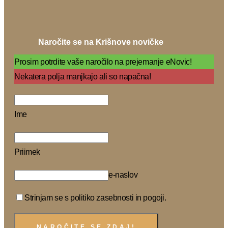
Naročite se na Krišnove novičke
Prosim potrdite vaše naročilo na prejemanje eNovic!
Nekatera polja manjkajo ali so napačna!
Ime
Priimek
e-naslov
Strinjam se s politiko zasebnosti in pogoji.