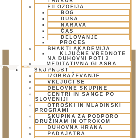
THAKUR
FILOZOFIJA
BOG
DUŠA
NARAVA
ČAS
DELOVANJE
PROCES
BHAKTI AKADEMIJA
KLJUČNE VREDNOTE
NA DUHOVNI POTI 2
MEDITATIVNA GLASBA
SKUPNOST
IZOBRAŽEVANJE
VKLJUČI SE
DELOVNE SKUPINE
CENTRI IN SANGE PO
SLOVENIJI
OTROŠKI IN MLADINSKI
PROGRAMI
Doniraj
SKUPINA ZA PODPORO
DRUŽINAM IN OTROKOM
Klikni gumb spodaj.
DUHOVNA HRANA
Doniraj
PADAJATRA