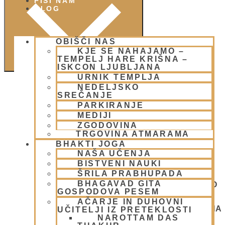
PIŠI NAM
BLOG
OBIŠČI NAS
KJE SE NAHAJAMO –
TEMPELJ HARE KRIŠNA –
ISKCON LJUBLJANA
URNIK TEMPLJA
NEDELJSKO
SREČANJE
PARKIRANJE
MEDIJI
ZGODOVINA
TRGOVINA ATMARAMA
BHAKTI JOGA
NAŠA UČENJA
BISTVENI NAUKI
ŠRILA PRABHUPADA
BHAGAVAD GITA
OGNJENO
GOSPODOVA PESEM
ŽRTVOVANJE - NARASIMHA JAGJA - VSAKO
SOBOTO
AČARJE IN DUHOVNI
NEDELJSKO SREČANJE - CENTER HARE KRIŠNA
UČITELJI IZ PRETEKLOSTI
LJUBLJANA
NAROTTAM DAS