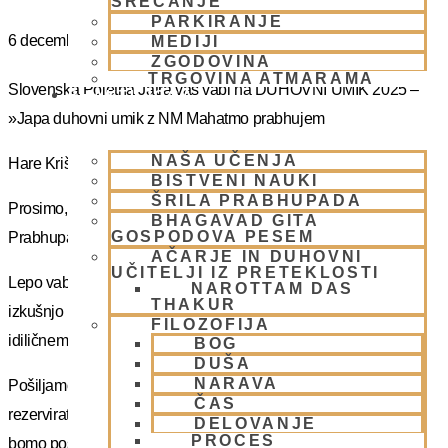
SREČANJE
PARKIRANJE
6 decembra
MEDIJI
ZGODOVINA
TRGOVINA ATMARAMA
Slovenska Poletna Jatra vas vabi na DUHOVNI UMIK 2025 –
BHAKTI JOGA
»Japa duhovni umik z NM Mahatmo prabhujem
NAŠA UČENJA
Hare Krišna, dragi bhakte!
BISTVENI NAUKI
ŠRILA PRABHUPADA
Prosimo, sprejmite naše ponižno spoštovanje! Vsa slava Šrila
BHAGAVAD GITA
GOSPODOVA PESEM
Prabhupadu!
AČARJE IN DUHOVNI
UČITELJI IZ PRETEKLOSTI
Lepo vabljeni na 5-dnevno nepozabno transcendentalno
NAROTTAM DAS
THAKUR
izkušnjo na DUHOVNI UMIK, ki bo potekal sredi gozdov na
FILOZOFIJA
idiličnem Pohorju.
BOG
DUŠA
NARAVA
Pošiljamo vam samo osnovno informacijo tako da si lahko
ČAS
rezervirate dopust. Več podatkov in možnost za prijavo vam
DELOVANJE
PROCES
bomo poslal kasneje.