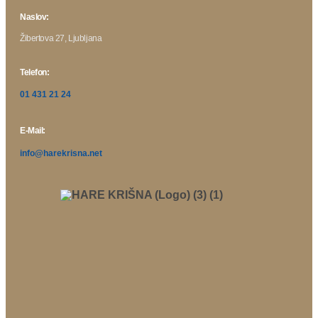
Naslov:
Žibertova 27, Ljubljana
Telefon:
01 431 21 24
E-Mail:
info@harekrisna.net