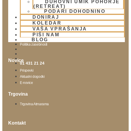
DUHOVNI UMIK POHORJE
(RETREAT)
Obišči nas
PODARI DOHODNINO
DONIRAJ
Lokacija
KOLEDAR
Urnik templja
VAŠA VPRAŠANJA
Nedeljsko srečanje
PIŠI NAM
Parkiranje
BLOG
Politika zasebnosti
Novice
01 431 21 24
Prispevki
Aktualni dogodki
E-novice
Trgovina
Trgovina Atmarama
Kontakt