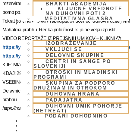
rezervirate dopust. Več podatkov in možnost za prijavo vam
BHAKTI AKADEMIJA
KLJUČNE VREDNOTE
bomo poslal kasneje.
NA DUHOVNI POTI 2
MEDITATIVNA GLASBA
Tokrat bo z nami Šrila Prabhupadov učenec, duhovni učitelj NM
SKUPNOST
Mahatma prabhu. Redka priložnost, ki jo ne velja izpustiti.
VIDEO REPORTAŽE IZ PREJŠNIH UMIKOV – KLIKNI 🙂
IZOBRAŽEVANJE
https://youtu.be/mVmx_h4mTCc?si=iYB7KXEdqz7Nz2is
VKLJUČI SE
DELOVNE SKUPINE
https://youtu.be/AziuZJyrho4?si=Zr5a_H8Hj-X888vW
CENTRI IN SANGE PO
KJE: Mladinski dom na Smolniku (mariborsko Pohorje)
SLOVENIJI
OTROŠKI IN MLADINSKI
KDAJ: 29.7.- 2.8.2025 (od torka do sobote)
PROGRAMI
VSEBINA:
SKUPINA ZA PODPORO
DRUŽINAM IN OTROKOM
Delavnice in bo vodil, Šrila Prabhupadov učenec NM Mahatma
DUHOVNA HRANA
prabhu
PADAJATRA
DUHOVNI UMIK POHORJE
https://mahatmadas.com
(RETREAT)
PODARI DOHODNINO
DONIRAJ
KOLEDAR
VAŠA VPRAŠANJA