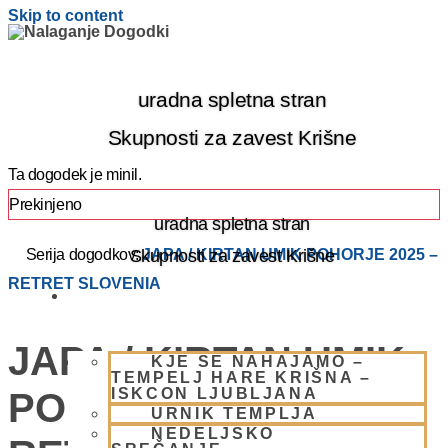
Skip to content
uradna spletna stran
Skupnosti za zavest Krišne
Ta dogodek je minil.
Prekinjeno
uradna spletna stran
Skupnosti za zavest Krišne
Serija dogodkov:
JAPA / KIRTAN UMIK POHORJE 2025 –
RETRET SLOVENIA
OBIŠČI NAS
JAPA / KIRTAN UMIK
KJE SE NAHAJAMO –
TEMPELJ HARE KRIŠNA –
ISKCON LJUBLJANA
POHORJE 2025 –
URNIK TEMPLJA
NEDELJSKO