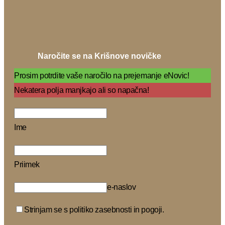
Naročite se na Krišnove novičke
Prosim potrdite vaše naročilo na prejemanje eNovic!
Nekatera polja manjkajo ali so napačna!
Ime
Priimek
e-naslov
Strinjam se s politiko zasebnosti in pogoji.