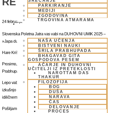
RETRET SLOVENIA
SREČANJE
PARKIRANJE
MEDIJI
ZGODOVINA
TRGOVINA ATMARAMA
24 februarja
BHAKTI JOGA
Slovenska Poletna Jatra vas vabi na DUHOVNI UMIK 2025 –
NAŠA UČENJA
»Japa duhovni umik z NM Mahatmo prabhujem
BISTVENI NAUKI
ŠRILA PRABHUPADA
Hare Krišna, dragi bhakte!
BHAGAVAD GITA
GOSPODOVA PESEM
Prosimo, sprejmite naše ponižno spoštovanje! Vsa slava Šrila
AČARJE IN DUHOVNI
UČITELJI IZ PRETEKLOSTI
Prabhupadu!
NAROTTAM DAS
THAKUR
FILOZOFIJA
Lepo vabljeni na 5-dnevno nepozabno transcendentalno
BOG
izkušnjo na DUHOVNI UMIK, ki bo potekal sredi gozdov na
DUŠA
NARAVA
idiličnem Pohorju.
ČAS
DELOVANJE
Pošiljamo vam samo osnovno informacijo tako da si lahko
PROCES