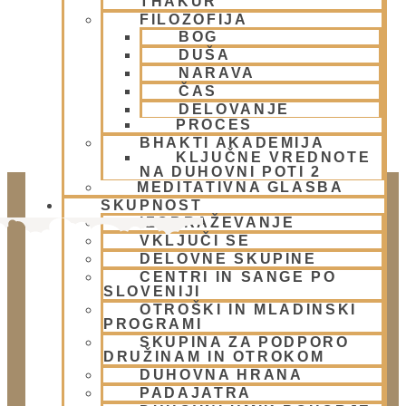
THAKUR
Gaura Purnima festival 2026
FILOZOFIJA
BOG
DUŠA
NARAVA
ČAS
DELOVANJE
PROCES
BHAKTI AKADEMIJA
KLJUČNE VREDNOTE
NA DUHOVNI POTI 2
MEDITATIVNA GLASBA
SKUPNOST
IZOBRAŽEVANJE
VKLJUČI SE
DELOVNE SKUPINE
CENTRI IN SANGE PO
SLOVENIJI
OTROŠKI IN MLADINSKI
PROGRAMI
SKUPINA ZA PODPORO
DRUŽINAM IN OTROKOM
Doniraj
DUHOVNA HRANA
Klikni gumb spodaj.
PADAJATRA