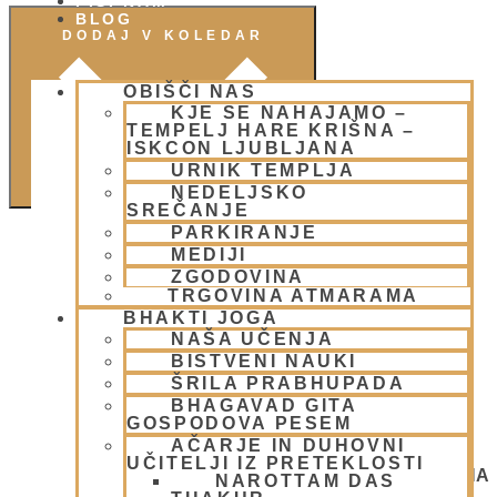
PIŠI NAM
BLOG
DODAJ V KOLEDAR
OBIŠČI NAS
KJE SE NAHAJAMO –
TEMPELJ HARE KRIŠNA –
ISKCON LJUBLJANA
URNIK TEMPLJA
NEDELJSKO
SREČANJE
PARKIRANJE
MEDIJI
ZGODOVINA
TRGOVINA ATMARAMA
BHAKTI JOGA
NAŠA UČENJA
BISTVENI NAUKI
ŠRILA PRABHUPADA
BHAGAVAD GITA
GOSPODOVA PESEM
AČARJE IN DUHOVNI
UČITELJI IZ PRETEKLOSTI
NEDELJSKO SREČANJE - CENTER HARE KRIŠNA
NAROTTAM DAS
LJUBLJANA