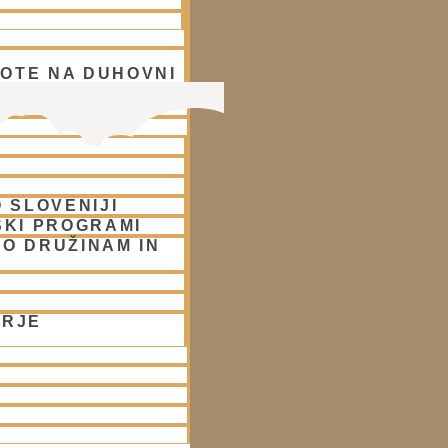
OTE NA DUHOVNI
A
 SLOVENIJI
SKI PROGRAMI
O DRUŽINAM IN
ORJE