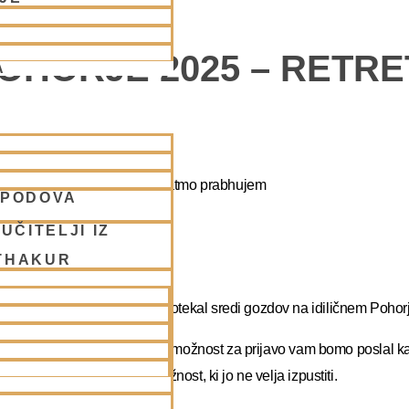
POHORJE 2025 – RETR
A
apa duhovni umik z NM Mahatmo prabhujem
SPODOVA
UČITELJI IZ
THAKUR
abhupadu!
 na DUHOVNI UMIK, ki bo potekal sredi gozdov na idiličnem Pohorj
rate dopust. Več podatkov in možnost za prijavo vam bomo poslal k
atma prabhu. Redka priložnost, ki jo ne velja izpustiti.