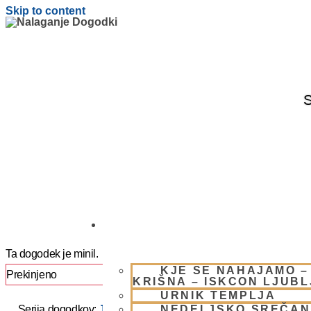
Skip to content
S
OBIŠČI NAS
Ta dogodek je minil.
KJE SE NAHAJAMO –
Prekinjeno
KRIŠNA – ISKCON LJUB
URNIK TEMPLJA
NEDELJSKO SREČAN
Serija dogodkov:
JAPA / KIRTAN UMIK POHORJE 2025 –