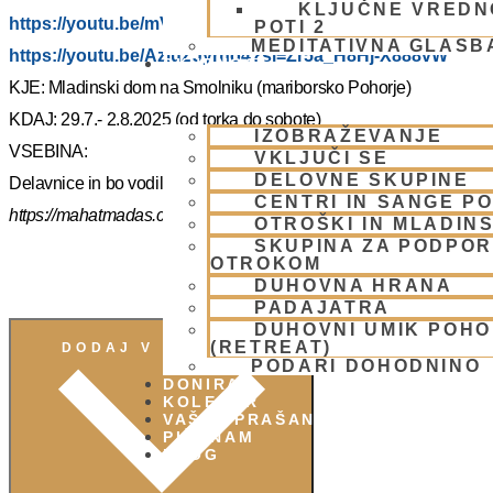
KLJUČNE VREDN
https://youtu.be/mVmx_h4mTCc?si=iYB7KXEdqz7Nz2is
POTI 2
MEDITATIVNA GLASB
https://youtu.be/AziuZJyrho4?si=Zr5a_H8Hj-X888vW
SKUPNOST
KJE: Mladinski dom na Smolniku (mariborsko Pohorje)
KDAJ: 29.7.- 2.8.2025 (od torka do sobote)
IZOBRAŽEVANJE
VSEBINA:
VKLJUČI SE
DELOVNE SKUPINE
Delavnice in bo vodil, Šrila Prabhupadov učenec NM Mahatma p
CENTRI IN SANGE PO
https://mahatmadas.com
OTROŠKI IN MLADIN
SKUPINA ZA PODPOR
OTROKOM
DUHOVNA HRANA
PADAJATRA
DUHOVNI UMIK POH
(RETREAT)
DODAJ V KOLEDAR
PODARI DOHODNINO
DONIRAJ
KOLEDAR
VAŠA VPRAŠANJA
PIŠI NAM
BLOG