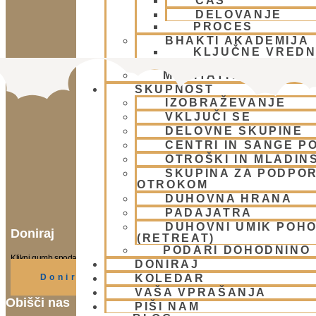
ČAS
DELOVANJE
PROCES
BHAKTI AKADEMIJA
KLJUČNE VREDN
POTI 2
MEDITATIVNA GLASB
SKUPNOST
IZOBRAŽEVANJE
VKLJUČI SE
DELOVNE SKUPINE
CENTRI IN SANGE PO
OTROŠKI IN MLADIN
SKUPINA ZA PODPOR
OTROKOM
DUHOVNA HRANA
PADAJATRA
DUHOVNI UMIK POH
Doniraj
(RETREAT)
PODARI DOHODNINO
Klikni gumb spodaj.
DONIRAJ
KOLEDAR
Doniraj
VAŠA VPRAŠANJA
Obišči nas
PIŠI NAM