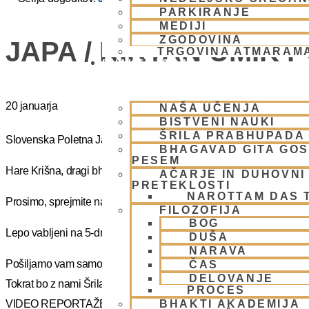
PARKIRANJE
MEDIJI
ZGODOVINA
JAPA / KIRTAN UMIK 
TRGOVINA ATMARAM
BHAKTI JOGA
20 januarja
NAŠA UČENJA
BISTVENI NAUKI
ŠRILA PRABHUPADA
Slovenska Poletna Jatra vas vabi na DUHOVNI UMIK 2025 – »J
BHAGAVAD GITA GO
PESEM
Hare Krišna, dragi bhakte!
AČARJE IN DUHOVNI 
PRETEKLOSTI
NAROTTAM DAS 
Prosimo, sprejmite naše ponižno spoštovanje! Vsa slava Šrila Pr
FILOZOFIJA
BOG
Lepo vabljeni na 5-dnevno nepozabno transcendentalno izkušnjo
DUŠA
NARAVA
Pošiljamo vam samo osnovno informacijo tako da si lahko rezervi
ČAS
DELOVANJE
Tokrat bo z nami Šrila Prabhupadov učenec, duhovni učitelj NM Mah
PROCES
BHAKTI AKADEMIJA
VIDEO REPORTAŽE IZ PREJŠNIH UMIKOV – KLIKNI 🙂