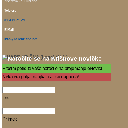
Žibertova 27, Ljubljana
Telefon:
01 431 21 24
E-Mail:
info@harekrisna.net
Naročite se na Krišnove novičke
Prosim potrdite vaše naročilo na prejemanje eNovic!
Nekatera polja manjkajo ali so napačna!
Ime
Priimek