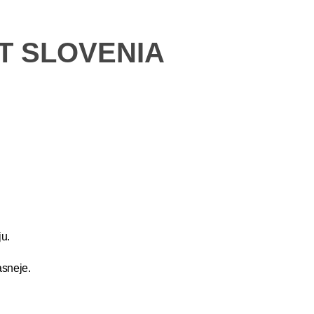
ET SLOVENIA
u.
asneje.