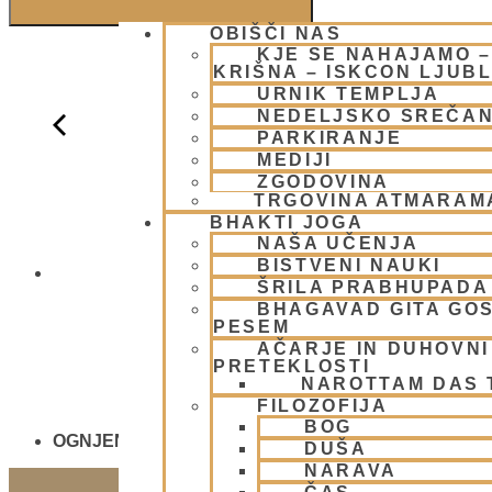
OBIŠČI NAS
KJE SE NAHAJAMO 
KRIŠNA – ISKCON LJUB
URNIK TEMPLJA
NEDELJSKO SREČA
PARKIRANJE
MEDIJI
ZGODOVINA
TRGOVINA ATMARAM
BHAKTI JOGA
NAŠA UČENJA
BISTVENI NAUKI
NEDELJSKO
ŠRILA PRABHUPADA
BHAGAVAD GITA GO
PESEM
AČARJE IN DUHOVNI 
PRETEKLOSTI
NAROTTAM DAS
FILOZOFIJA
BOG
OGNJENO ŽRTVOVANJE - NARASIMHA JAGJA - V
DUŠA
NARAVA