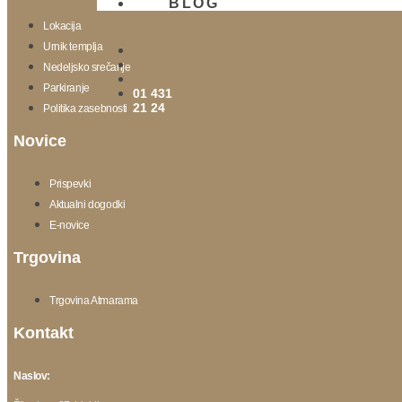
BLOG
Lokacija
Urnik templja
Nedeljsko srečanje
Parkiranje
01 431
21 24
Politika zasebnosti
Novice
Prispevki
Aktualni dogodki
E-novice
Trgovina
Trgovina Atmarama
Kontakt
Naslov: