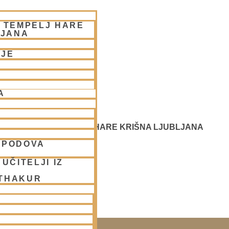
– TEMPELJ HARE
LJANA
NJE
A
 SREČANJE - CENTER HARE KRIŠNA LJUBLJANA
SPODOVA
UČITELJI IZ
 THAKUR
SAKO SOBOTO