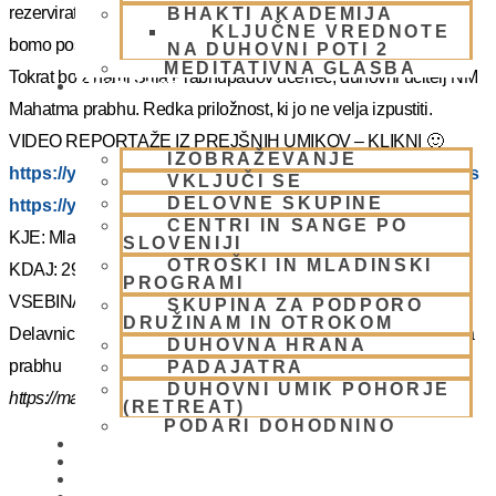
rezervirate dopust. Več podatkov in možnost za prijavo vam
BHAKTI AKADEMIJA
KLJUČNE VREDNOTE
bomo poslal kasneje.
NA DUHOVNI POTI 2
MEDITATIVNA GLASBA
Tokrat bo z nami Šrila Prabhupadov učenec, duhovni učitelj NM
SKUPNOST
Mahatma prabhu. Redka priložnost, ki jo ne velja izpustiti.
VIDEO REPORTAŽE IZ PREJŠNIH UMIKOV – KLIKNI 🙂
IZOBRAŽEVANJE
https://youtu.be/mVmx_h4mTCc?si=iYB7KXEdqz7Nz2is
VKLJUČI SE
DELOVNE SKUPINE
https://youtu.be/AziuZJyrho4?si=Zr5a_H8Hj-X888vW
CENTRI IN SANGE PO
KJE: Mladinski dom na Smolniku (mariborsko Pohorje)
SLOVENIJI
OTROŠKI IN MLADINSKI
KDAJ: 29.7.- 2.8.2025 (od torka do sobote)
PROGRAMI
VSEBINA:
SKUPINA ZA PODPORO
DRUŽINAM IN OTROKOM
Delavnice in bo vodil, Šrila Prabhupadov učenec NM Mahatma
DUHOVNA HRANA
prabhu
PADAJATRA
DUHOVNI UMIK POHORJE
https://mahatmadas.com
(RETREAT)
PODARI DOHODNINO
DONIRAJ
KOLEDAR
VAŠA VPRAŠANJA