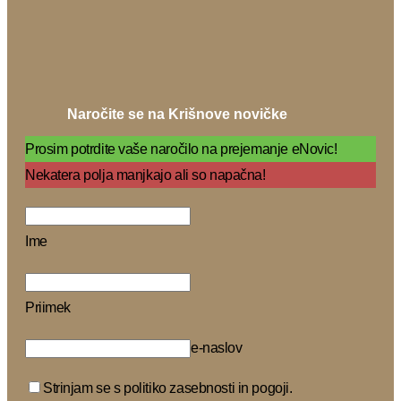
Naročite se na Krišnove novičke
Prosim potrdite vaše naročilo na prejemanje eNovic!
Nekatera polja manjkajo ali so napačna!
Ime
Priimek
e-naslov
Strinjam se s politiko zasebnosti in pogoji.