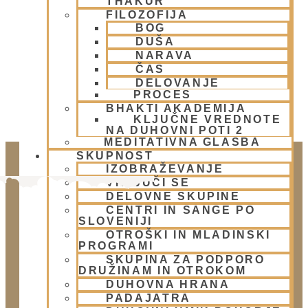
THAKUR
OGNJENO ŽRTVOVANJE - NARASIMHA JAGJA -
FILOZOFIJA
VSAKO SOBOTO
BOG
DUŠA
NARAVA
ČAS
DELOVANJE
PROCES
BHAKTI AKADEMIJA
KLJUČNE VREDNOTE
NA DUHOVNI POTI 2
MEDITATIVNA GLASBA
SKUPNOST
IZOBRAŽEVANJE
VKLJUČI SE
DELOVNE SKUPINE
CENTRI IN SANGE PO
SLOVENIJI
OTROŠKI IN MLADINSKI
PROGRAMI
SKUPINA ZA PODPORO
DRUŽINAM IN OTROKOM
Doniraj
DUHOVNA HRANA
PADAJATRA
Klikni gumb spodaj.