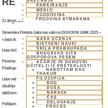
RETRET SLOVENIA
SREČANJE
PARKIRANJE
MEDIJI
ZGODOVINA
TRGOVINA ATMARAMA
31 decembra
BHAKTI JOGA
Slovenska Poletna Jatra vas vabi na DUHOVNI UMIK 2025 –
NAŠA UČENJA
»Japa duhovni umik z NM Mahatmo prabhujem
BISTVENI NAUKI
ŠRILA PRABHUPADA
Hare Krišna, dragi bhakte!
BHAGAVAD GITA
GOSPODOVA PESEM
Prosimo, sprejmite naše ponižno spoštovanje! Vsa slava Šrila
AČARJE IN DUHOVNI
UČITELJI IZ PRETEKLOSTI
Prabhupadu!
NAROTTAM DAS
THAKUR
FILOZOFIJA
Lepo vabljeni na 5-dnevno nepozabno transcendentalno
BOG
izkušnjo na DUHOVNI UMIK, ki bo potekal sredi gozdov na
DUŠA
NARAVA
idiličnem Pohorju.
ČAS
DELOVANJE
Pošiljamo vam samo osnovno informacijo tako da si lahko
PROCES