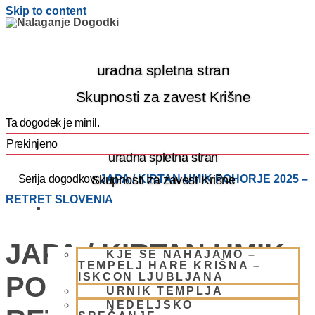
Skip to content
uradna spletna stran
Skupnosti za zavest Krišne
Ta dogodek je minil.
Prekinjeno
uradna spletna stran
Skupnosti za zavest Krišne
Serija dogodkov:
JAPA / KIRTAN UMIK POHORJE 2025 –
RETRET SLOVENIA
OBIŠČI NAS
JAPA / KIRTAN UMIK
KJE SE NAHAJAMO –
TEMPELJ HARE KRIŠNA –
ISKCON LJUBLJANA
POHORJE 2025 –
URNIK TEMPLJA
NEDELJSKO