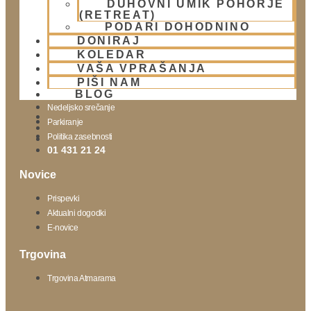
DUHOVNI UMIK POHORJE
(RETREAT)
Doniraj
PODARI DOHODNINO
DONIRAJ
KOLEDAR
Obišči nas
VAŠA VPRAŠANJA
Lokacija
PIŠI NAM
BLOG
Urnik templja
Nedeljsko srečanje
Parkiranje
Politika zasebnosti
01 431 21 24
Novice
Prispevki
Aktualni dogodki
E-novice
Trgovina
Trgovina Atmarama