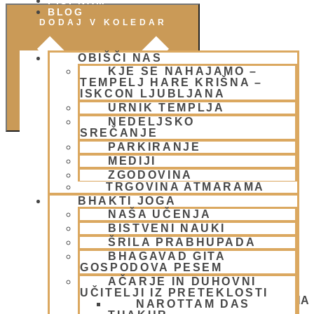
PIŠI NAM
BLOG
DODAJ V KOLEDAR
OBIŠČI NAS
KJE SE NAHAJAMO –
TEMPELJ HARE KRIŠNA –
ISKCON LJUBLJANA
URNIK TEMPLJA
NEDELJSKO
SREČANJE
PARKIRANJE
MEDIJI
ZGODOVINA
TRGOVINA ATMARAMA
BHAKTI JOGA
NAŠA UČENJA
BISTVENI NAUKI
ŠRILA PRABHUPADA
BHAGAVAD GITA
GOSPODOVA PESEM
AČARJE IN DUHOVNI
UČITELJI IZ PRETEKLOSTI
NEDELJSKO SREČANJE - CENTER HARE KRIŠNA
NAROTTAM DAS
LJUBLJANA