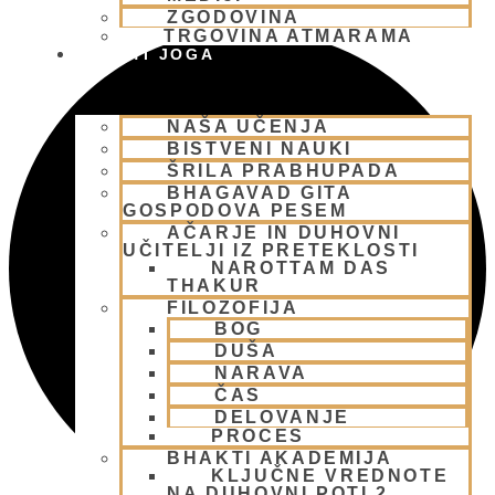
ZGODOVINA
TRGOVINA ATMARAMA
BHAKTI JOGA
NAŠA UČENJA
BISTVENI NAUKI
ŠRILA PRABHUPADA
BHAGAVAD GITA
GOSPODOVA PESEM
AČARJE IN DUHOVNI
UČITELJI IZ PRETEKLOSTI
NAROTTAM DAS
THAKUR
FILOZOFIJA
BOG
DUŠA
NARAVA
ČAS
DELOVANJE
PROCES
BHAKTI AKADEMIJA
KLJUČNE VREDNOTE
NA DUHOVNI POTI 2