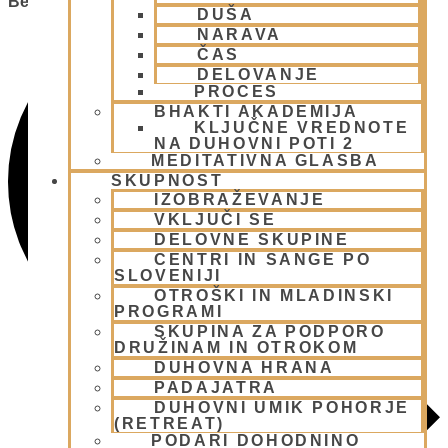
Besedi.
DUŠA
NARAVA
ČAS
DELOVANJE
PROCES
BHAKTI AKADEMIJA
KLJUČNE VREDNOTE
NA DUHOVNI POTI 2
MEDITATIVNA GLASBA
SKUPNOST
IZOBRAŽEVANJE
VKLJUČI SE
DELOVNE SKUPINE
CENTRI IN SANGE PO
SLOVENIJI
OTROŠKI IN MLADINSKI
PROGRAMI
SKUPINA ZA PODPORO
DRUŽINAM IN OTROKOM
DUHOVNA HRANA
PADAJATRA
DUHOVNI UMIK POHORJE
(RETREAT)
PODARI DOHODNINO