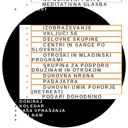
MEDITATIVNA GLASBA
SKUPNOST
IZOBRAŽEVANJE
VKLJUČI SE
DELOVNE SKUPINE
CENTRI IN SANGE PO
SLOVENIJI
OTROŠKI IN MLADINSKI
PROGRAMI
SKUPINA ZA PODPORO
DRUŽINAM IN OTROKOM
DUHOVNA HRANA
PADAJATRA
DUHOVNI UMIK POHORJE
(RETREAT)
PODARI DOHODNINO
DONIRAJ
KOLEDAR
VAŠA VPRAŠANJA
PIŠI NAM
BLOG