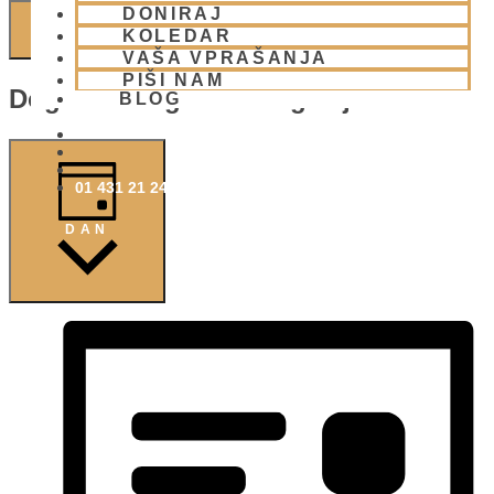
DONIRAJ
NAJDI DOGODKI
KOLEDAR
VAŠA VPRAŠANJA
PIŠI NAM
Dogodek Pogledi Navigacije
BLOG
01 431 21 24
DAN