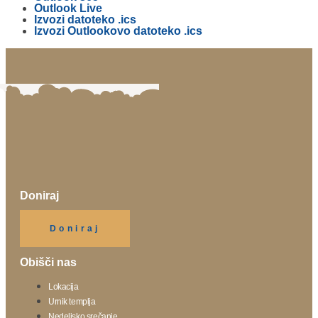
Outlook Live
Izvozi datoteko .ics
Izvozi Outlookovo datoteko .ics
Doniraj
Klikni gumb spodaj.
Doniraj
Obišči nas
Lokacija
Urnik templja
Nedeljsko srečanje