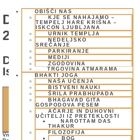
OBIŠČI NAS
Dogodki for 15 julija,
KJE SE NAHAJAMO –
TEMPELJ HARE KRIŠNA –
ISKCON LJUBLJANA
2026
URNIK TEMPLJA
NEDELJSKO
SREČANJE
PARKIRANJE
Dogodki Navigacija Za
MEDIJI
ZGODOVINA
Iskanje In Oglede
TRGOVINA ATMARAMA
BHAKTI JOGA
NAŠA UČENJA
BISTVENI NAUKI
ŠRILA PRABHUPADA
BHAGAVAD GITA
GOSPODOVA PESEM
AČARJE IN DUHOVNI
UČITELJI IZ PRETEKLOSTI
NAROTTAM DAS
ISKANJE
THAKUR
FILOZOFIJA
Vnesite Ključno Besedo. Poiščite Dogodki Po Ključni
BOG