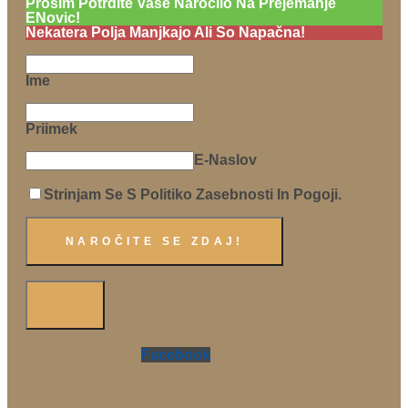
Prosim Potrdite Vaše Naročilo Na Prejemanje
ENovic!
Nekatera Polja Manjkajo Ali So Napačna!
Ime
Priimek
E-Naslov
Strinjam Se S Politiko Zasebnosti In Pogoji.
Facebook