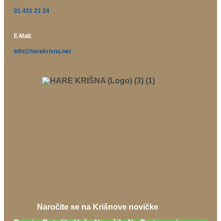
01 431 21 24
E-Mail:
info@harekrisna.net
Naročite se na Krišnove novičke