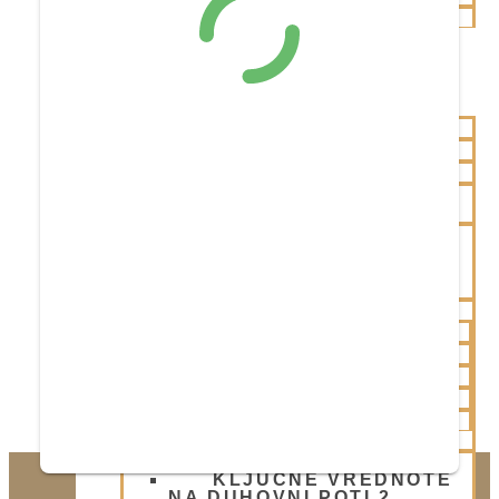
ZGODOVINA
TRGOVINA ATMARAMA
BHAKTI JOGA
NAŠA UČENJA
BISTVENI NAUKI
ŠRILA PRABHUPADA
BHAGAVAD GITA
GOSPODOVA PESEM
AČARJE IN DUHOVNI
UČITELJI IZ PRETEKLOSTI
NAROTTAM DAS
THAKUR
FILOZOFIJA
BOG
DUŠA
NARAVA
ČAS
DELOVANJE
PROCES
BHAKTI AKADEMIJA
KLJUČNE VREDNOTE
NA DUHOVNI POTI 2