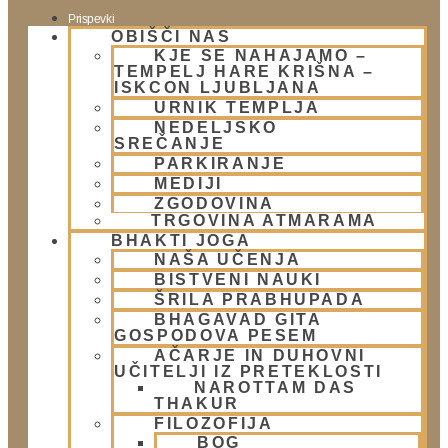
Prispevki
OBIŠČI NAS
Aktualni dogodki
KJE SE NAHAJAMO –
E-novice
TEMPELJ HARE KRIŠNA –
ISKCON LJUBLJANA
Trgovina
URNIK TEMPLJA
NEDELJSKO
Trgovina Atmarama
SREČANJE
PARKIRANJE
MEDIJI
Kontakt
ZGODOVINA
TRGOVINA ATMARAMA
BHAKTI JOGA
Naslov:
NAŠA UČENJA
BISTVENI NAUKI
Žibertova 27, Ljubljana
ŠRILA PRABHUPADA
BHAGAVAD GITA
Telefon:
GOSPODOVA PESEM
AČARJE IN DUHOVNI
01 431 21 24
UČITELJI IZ PRETEKLOSTI
NAROTTAM DAS
THAKUR
E-Mail:
FILOZOFIJA
BOG
info@harekrisna.net