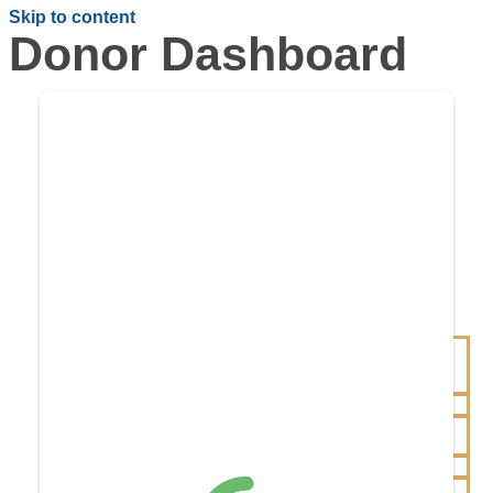
Skip to content
Donor Dashboard
uradna spletna stran
Skupnosti za zavest Krišne
uradna spletna stran
Skupnosti za zavest Krišne
OBIŠČI NAS
KJE SE NAHAJAMO –
TEMPELJ HARE KRIŠNA –
ISKCON LJUBLJANA
URNIK TEMPLJA
NEDELJSKO
SREČANJE
PARKIRANJE
MEDIJI