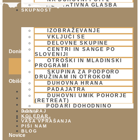
MEDITATIVNA GLASBA
SKUPNOST
IZOBRAŽEVANJE
VKLJUČI SE
DELOVNE SKUPINE
CENTRI IN SANGE PO
Doniraj
SLOVENIJI
OTROŠKI IN MLADINSKI
Klikni gumb spodaj.
PROGRAMI
Doniraj
SKUPINA ZA PODPORO
DRUŽINAM IN OTROKOM
Obišči nas
DUHOVNA HRANA
PADAJATRA
Lokacija
DUHOVNI UMIK POHORJE
Urnik templja
(RETREAT)
Nedeljsko srečanje
PODARI DOHODNINO
DONIRAJ
Parkiranje
KOLEDAR
Politika zasebnosti
VAŠA VPRAŠANJA
PIŠI NAM
BLOG
Novice