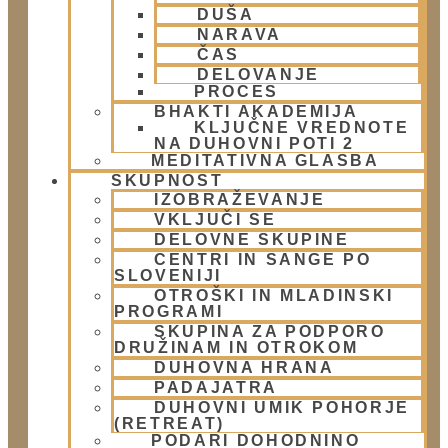
DUŠA
NARAVA
ČAS
DELOVANJE
PROCES
BHAKTI AKADEMIJA
KLJUČNE VREDNOTE
NA DUHOVNI POTI 2
MEDITATIVNA GLASBA
SKUPNOST
IZOBRAŽEVANJE
VKLJUČI SE
DELOVNE SKUPINE
CENTRI IN SANGE PO
SLOVENIJI
OTROŠKI IN MLADINSKI
Naročite se na Krišnove novičke
PROGRAMI
SKUPINA ZA PODPORO
Prosim Potrdite Vaše Naročilo Na Prejemanje
DRUŽINAM IN OTROKOM
ENovic!
DUHOVNA HRANA
Nekatera Polja Manjkajo Ali So Napačna!
PADAJATRA
DUHOVNI UMIK POHORJE
(RETREAT)
Ime
PODARI DOHODNINO