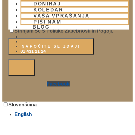
DONIRAJ
Priimek
KOLEDAR
VAŠA VPRAŠANJA
E-Naslov
PIŠI NAM
BLOG
Strinjam Se S Politiko Zasebnosti In Pogoji.
01 431 21 24
Facebook
Slovenščina
English