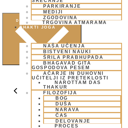
SREČANJE
PARKIRANJE
MEDIJI
ZGODOVINA
DODAJ V KOLEDAR
TRGOVINA ATMARAMA
BHAKTI JOGA
NAŠA UČENJA
BISTVENI NAUKI
ŠRILA PRABHUPADA
BHAGAVAD GITA
GOSPODOVA PESEM
AČARJE IN DUHOVNI
UČITELJI IZ PRETEKLOSTI
NAROTTAM DAS
THAKUR
FILOZOFIJA
BOG
DUŠA
NARAVA
ČAS
DELOVANJE
PROCES