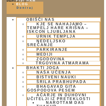
PIŠI NAM
Klikni gumb spodaj.
BLOG
Doniraj
OBIŠČI NAS
Obišči nas
KJE SE NAHAJAMO –
TEMPELJ HARE KRIŠNA –
Lokacija
ISKCON LJUBLJANA
Urnik templja
URNIK TEMPLJA
Nedeljsko srečanje
NEDELJSKO
Parkiranje
SREČANJE
Politika zasebnosti
PARKIRANJE
MEDIJI
ZGODOVINA
Novice
TRGOVINA ATMARAMA
BHAKTI JOGA
Prispevki
NAŠA UČENJA
Aktualni dogodki
BISTVENI NAUKI
E-novice
ŠRILA PRABHUPADA
BHAGAVAD GITA
Trgovina
GOSPODOVA PESEM
AČARJE IN DUHOVNI
Trgovina Atmarama
UČITELJI IZ PRETEKLOSTI
NAROTTAM DAS