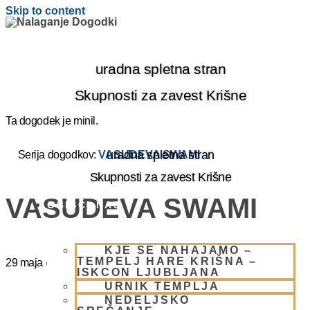
Skip to content
uradna spletna stran
Skupnosti za zavest Krišne
Ta dogodek je minil.
uradna spletna stran
Serija dogodkov:
VASUDEVA SWAMI
Skupnosti za zavest Krišne
VASUDEVA SWAMI
OBIŠČI NAS
KJE SE NAHAJAMO –
TEMPELJ HARE KRIŠNA –
29 maja
@
8:00
-
17:00
ISKCON LJUBLJANA
URNIK TEMPLJA
NEDELJSKO