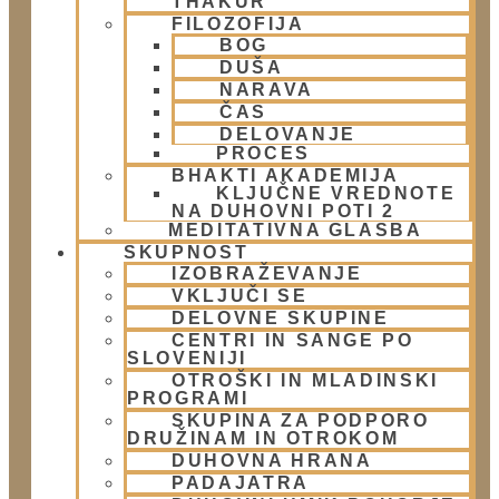
THAKUR
FILOZOFIJA
Kontakt
BOG
DUŠA
Naslov:
NARAVA
ČAS
Žibertova 27, Ljubljana
DELOVANJE
PROCES
Telefon:
BHAKTI AKADEMIJA
KLJUČNE VREDNOTE
01 431 21 24
NA DUHOVNI POTI 2
MEDITATIVNA GLASBA
SKUPNOST
E-Mail:
IZOBRAŽEVANJE
VKLJUČI SE
info@harekrisna.net
DELOVNE SKUPINE
CENTRI IN SANGE PO
SLOVENIJI
OTROŠKI IN MLADINSKI
PROGRAMI
SKUPINA ZA PODPORO
DRUŽINAM IN OTROKOM
DUHOVNA HRANA
PADAJATRA