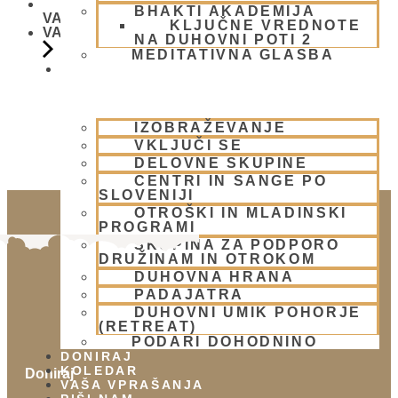
BHAKTI AKADEMIJA
VASUDEVA SWAMI
KLJUČNE VREDNOTE
VASUDEVA SWAMI
NA DUHOVNI POTI 2
MEDITATIVNA GLASBA
SKUPNOST
IZOBRAŽEVANJE
VKLJUČI SE
DELOVNE SKUPINE
CENTRI IN SANGE PO
SLOVENIJI
OTROŠKI IN MLADINSKI
PROGRAMI
SKUPINA ZA PODPORO
DRUŽINAM IN OTROKOM
DUHOVNA HRANA
PADAJATRA
DUHOVNI UMIK POHORJE
(RETREAT)
PODARI DOHODNINO
DONIRAJ
KOLEDAR
Doniraj
VAŠA VPRAŠANJA