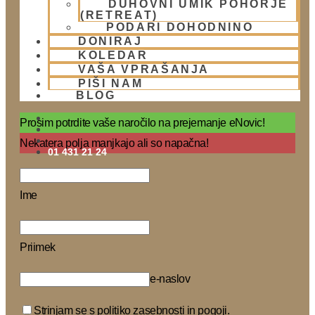
DUHOVNI UMIK POHORJE
(RETREAT)
PODARI DOHODNINO
DONIRAJ
KOLEDAR
VAŠA VPRAŠANJA
PIŠI NAM
BLOG
Naročite se na Krišnove novičke
Prosim potrdite vaše naročilo na prejemanje eNovic!
Nekatera polja manjkajo ali so napačna!
01 431 21 24
Ime
Priimek
e-naslov
Strinjam se s politiko zasebnosti in pogoji.