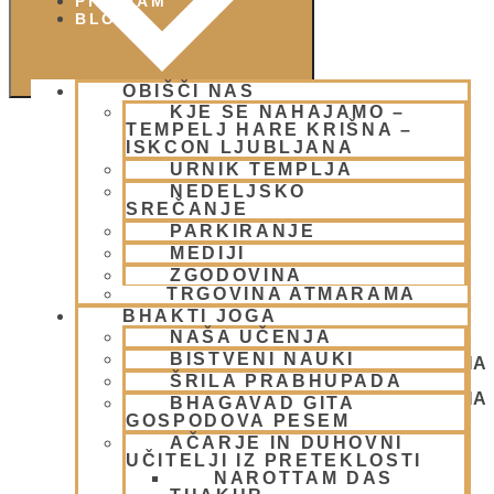
PIŠI NAM
BLOG
OBIŠČI NAS
KJE SE NAHAJAMO –
TEMPELJ HARE KRIŠNA –
ISKCON LJUBLJANA
URNIK TEMPLJA
NEDELJSKO
SREČANJE
PARKIRANJE
MEDIJI
ZGODOVINA
TRGOVINA ATMARAMA
BHAKTI JOGA
NAŠA UČENJA
BISTVENI NAUKI
NEDELJSKO SREČANJE - CENTER HARE KRIŠNA
ŠRILA PRABHUPADA
LJUBLJANA
NEDELJSKO SREČANJE - CENTER HARE KRIŠNA
BHAGAVAD GITA
LJUBLJANA
GOSPODOVA PESEM
AČARJE IN DUHOVNI
UČITELJI IZ PRETEKLOSTI
NAROTTAM DAS