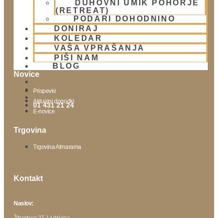
DUHOVNI UMIK POHORJE
Lokacija
(RETREAT)
Urnik templja
PODARI DOHODNINO
Nedeljsko srečanje
DONIRAJ
KOLEDAR
Parkiranje
VAŠA VPRAŠANJA
Politika zasebnosti
PIŠI NAM
BLOG
Novice
Prispevki
Aktualni dogodki
01 431 21 24
E-novice
Trgovina
Trgovina Atmarama
Kontakt
Naslov:
Žibertova 27, Ljubljana