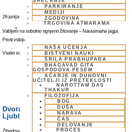
SREČANJE
PARKIRANJE
MEDIJI
26 junija
@
16:00
-
17:00
ZGODOVINA
TRGOVINA ATMARAMA
BHAKTI JOGA
Vabljeni na sobotno ognjeno žrtovanje – Narasimaha jagja.
Prost vstop.
NAŠA UČENJA
Vsako soboto ob 16.00 do 17:00
BISTVENI NAUKI
ŠRILA PRABHUPADA
BHAGAVAD GITA
GOSPODOVA PESEM
AČARJE IN DUHOVNI
UČITELJI IZ PRETEKLOSTI
NAROTTAM DAS
THAKUR
FILOZOFIJA
BOG
DUŠA
Dvorana – Center Hare Krišna v
NARAVA
Ljubljani
ČAS
DELOVANJE
PROCES
Žibertova 27