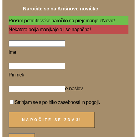
Naročite se na Krišnove novičke
Prosim potrdite vaše naročilo na prejemanje eNovic!
Nekatera polja manjkajo ali so napačna!
Ime
Priimek
e-naslov
Strinjam se s politiko zasebnosti in pogoji.