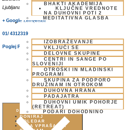
BHAKTI AKADEMIJA
Ljubljana
,
1000
Slovenia
KLJUČNE VREDNOTE
NA DUHOVNI POTI 2
MEDITATIVNA GLASBA
+ Google Zemljevidi
SKUPNOST
01/ 4312319
IZOBRAŽEVANJE
Poglej Prizorišče spletno stran
VKLJUČI SE
DELOVNE SKUPINE
CENTRI IN SANGE PO
SLOVENIJI
OTROŠKI IN MLADINSKI
PROGRAMI
SKUPINA ZA PODPORO
DRUŽINAM IN OTROKOM
DUHOVNA HRANA
PADAJATRA
DUHOVNI UMIK POHORJE
(RETREAT)
DODAJ V KOLEDAR
PODARI DOHODNINO
DONIRAJ
KOLEDAR
VAŠA VPRAŠANJA