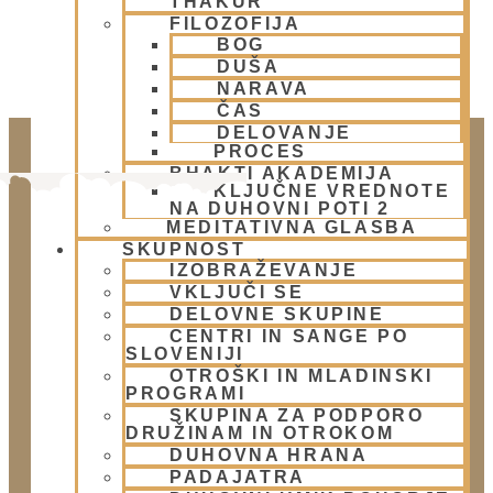
THAKUR
FILOZOFIJA
BOG
DUŠA
NARAVA
ČAS
DELOVANJE
PROCES
BHAKTI AKADEMIJA
KLJUČNE VREDNOTE
NA DUHOVNI POTI 2
MEDITATIVNA GLASBA
SKUPNOST
IZOBRAŽEVANJE
VKLJUČI SE
DELOVNE SKUPINE
CENTRI IN SANGE PO
Doniraj
SLOVENIJI
OTROŠKI IN MLADINSKI
Klikni gumb spodaj.
PROGRAMI
Doniraj
SKUPINA ZA PODPORO
DRUŽINAM IN OTROKOM
DUHOVNA HRANA
Obišči nas
PADAJATRA