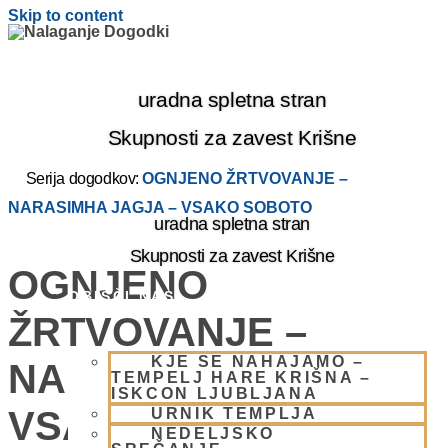
Skip to content
uradna spletna stran
Skupnosti za zavest Krišne
Serija dogodkov:
OGNJENO ŽRTVOVANJE –
NARASIMHA JAGJA – VSAKO SOBOTO
uradna spletna stran
Skupnosti za zavest Krišne
OGNJENO
OBIŠČI NAS
ŽRTVOVANJE –
KJE SE NAHAJAMO –
NARASIMHA JAGJA –
TEMPELJ HARE KRIŠNA –
ISKCON LJUBLJANA
VSAKO SOBOTO
URNIK TEMPLJA
NEDELJSKO