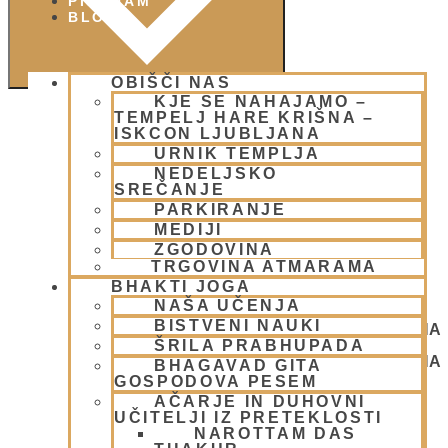
PIŠI NAM
BLOG
OBIŠČI NAS
KJE SE NAHAJAMO –
TEMPELJ HARE KRIŠNA –
ISKCON LJUBLJANA
URNIK TEMPLJA
NEDELJSKO
SREČANJE
PARKIRANJE
MEDIJI
ZGODOVINA
TRGOVINA ATMARAMA
BHAKTI JOGA
NAŠA UČENJA
BISTVENI NAUKI
NEDELJSKO SREČANJE - CENTER HARE KRIŠNA
ŠRILA PRABHUPADA
LJUBLJANA
NEDELJSKO SREČANJE - CENTER HARE KRIŠNA
BHAGAVAD GITA
LJUBLJANA
GOSPODOVA PESEM
AČARJE IN DUHOVNI
UČITELJI IZ PRETEKLOSTI
NAROTTAM DAS