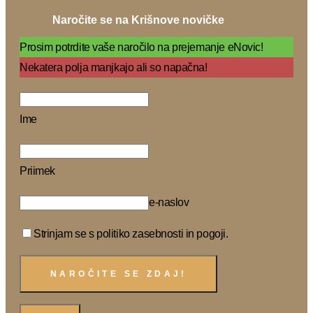
Naročite se na Krišnove novičke
Prosim potrdite vaše naročilo na prejemanje eNovic!
Nekatera polja manjkajo ali so napačna!
Ime
Priimek
e-naslov
Strinjam se s politiko zasebnosti in pogoji.