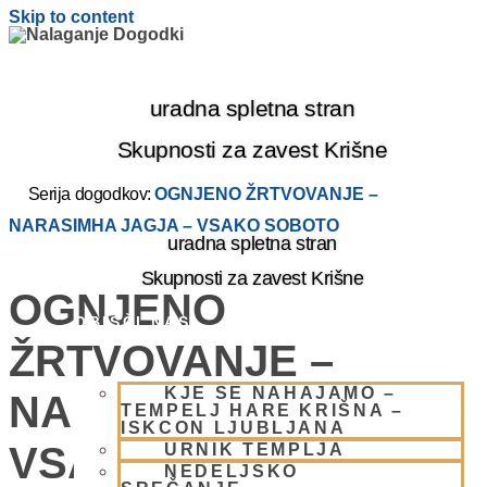
Skip to content
uradna spletna stran
Skupnosti za zavest Krišne
Serija dogodkov:
OGNJENO ŽRTVOVANJE –
NARASIMHA JAGJA – VSAKO SOBOTO
uradna spletna stran
Skupnosti za zavest Krišne
OGNJENO
OBIŠČI NAS
ŽRTVOVANJE –
KJE SE NAHAJAMO –
NARASIMHA JAGJA –
TEMPELJ HARE KRIŠNA –
ISKCON LJUBLJANA
VSAKO SOBOTO
URNIK TEMPLJA
NEDELJSKO