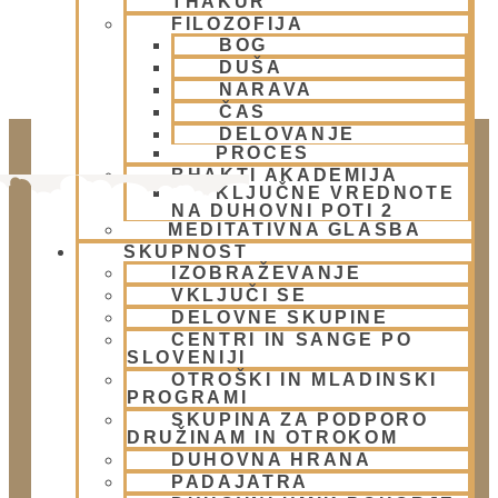
THAKUR
FILOZOFIJA
BOG
DUŠA
NARAVA
ČAS
DELOVANJE
PROCES
BHAKTI AKADEMIJA
KLJUČNE VREDNOTE
NA DUHOVNI POTI 2
MEDITATIVNA GLASBA
SKUPNOST
IZOBRAŽEVANJE
VKLJUČI SE
DELOVNE SKUPINE
CENTRI IN SANGE PO
Doniraj
SLOVENIJI
OTROŠKI IN MLADINSKI
Klikni gumb spodaj.
PROGRAMI
Doniraj
SKUPINA ZA PODPORO
DRUŽINAM IN OTROKOM
DUHOVNA HRANA
Obišči nas
PADAJATRA