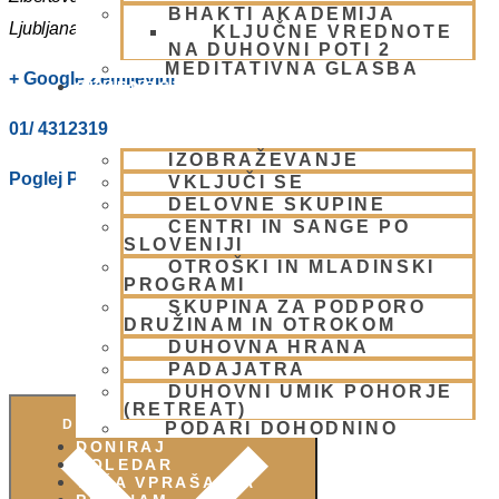
BHAKTI AKADEMIJA
Ljubljana
,
1000
Slovenia
KLJUČNE VREDNOTE
NA DUHOVNI POTI 2
MEDITATIVNA GLASBA
+ Google Zemljevidi
SKUPNOST
01/ 4312319
IZOBRAŽEVANJE
Poglej Prizorišče spletno stran
VKLJUČI SE
DELOVNE SKUPINE
CENTRI IN SANGE PO
SLOVENIJI
OTROŠKI IN MLADINSKI
PROGRAMI
SKUPINA ZA PODPORO
DRUŽINAM IN OTROKOM
DUHOVNA HRANA
PADAJATRA
DUHOVNI UMIK POHORJE
(RETREAT)
DODAJ V KOLEDAR
PODARI DOHODNINO
DONIRAJ
KOLEDAR
VAŠA VPRAŠANJA