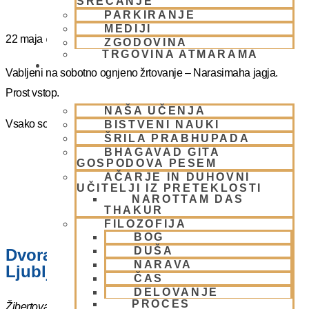
SREČANJE
PARKIRANJE
MEDIJI
22 maja
@
16:00
-
17:00
ZGODOVINA
TRGOVINA ATMARAMA
BHAKTI JOGA
Vabljeni na sobotno ognjeno žrtovanje – Narasimaha jagja.
Prost vstop.
NAŠA UČENJA
Vsako soboto ob 16.00 do 17:00
BISTVENI NAUKI
ŠRILA PRABHUPADA
BHAGAVAD GITA
GOSPODOVA PESEM
AČARJE IN DUHOVNI
UČITELJI IZ PRETEKLOSTI
NAROTTAM DAS
THAKUR
FILOZOFIJA
BOG
DUŠA
Dvorana – Center Hare Krišna v
NARAVA
Ljubljani
ČAS
DELOVANJE
PROCES
Žibertova 27