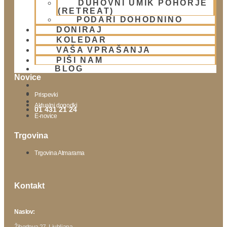
DUHOVNI UMIK POHORJE
Lokacija
(RETREAT)
Urnik templja
PODARI DOHODNINO
Nedeljsko srečanje
DONIRAJ
KOLEDAR
Parkiranje
VAŠA VPRAŠANJA
Politika zasebnosti
PIŠI NAM
BLOG
Novice
Prispevki
Aktualni dogodki
01 431 21 24
E-novice
Trgovina
Trgovina Atmarama
Kontakt
Naslov:
Žibertova 27, Ljubljana