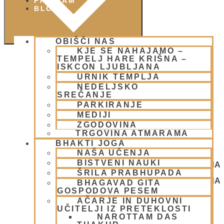
PIŠI NAM
BLOG
OBIŠČI NAS
KJE SE NAHAJAMO –
TEMPELJ HARE KRIŠNA –
ISKCON LJUBLJANA
URNIK TEMPLJA
NEDELJSKO
SREČANJE
PARKIRANJE
MEDIJI
ZGODOVINA
TRGOVINA ATMARAMA
BHAKTI JOGA
NAŠA UČENJA
BISTVENI NAUKI
NEDELJSKO SREČANJE - CENTER HARE KRIŠNA
ŠRILA PRABHUPADA
LJUBLJANA
NEDELJSKO SREČANJE - CENTER HARE KRIŠNA
BHAGAVAD GITA
LJUBLJANA
GOSPODOVA PESEM
AČARJE IN DUHOVNI
UČITELJI IZ PRETEKLOSTI
NAROTTAM DAS