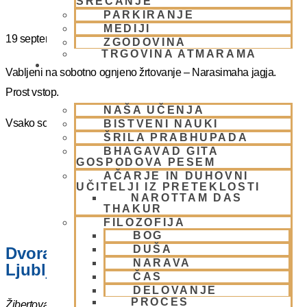
SREČANJE
PARKIRANJE
MEDIJI
19 septembra
@
16:00
-
17:00
ZGODOVINA
TRGOVINA ATMARAMA
BHAKTI JOGA
Vabljeni na sobotno ognjeno žrtovanje – Narasimaha jagja.
Prost vstop.
NAŠA UČENJA
Vsako soboto ob 16.00 do 17:00
BISTVENI NAUKI
ŠRILA PRABHUPADA
BHAGAVAD GITA
GOSPODOVA PESEM
AČARJE IN DUHOVNI
UČITELJI IZ PRETEKLOSTI
NAROTTAM DAS
THAKUR
FILOZOFIJA
BOG
DUŠA
Dvorana – Center Hare Krišna v
NARAVA
Ljubljani
ČAS
DELOVANJE
PROCES
Žibertova 27