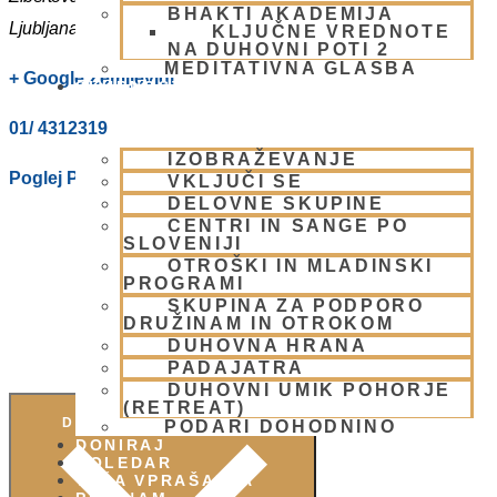
BHAKTI AKADEMIJA
Ljubljana
,
1000
Slovenia
KLJUČNE VREDNOTE
NA DUHOVNI POTI 2
MEDITATIVNA GLASBA
+ Google Zemljevidi
SKUPNOST
01/ 4312319
IZOBRAŽEVANJE
Poglej Prizorišče spletno stran
VKLJUČI SE
DELOVNE SKUPINE
CENTRI IN SANGE PO
SLOVENIJI
OTROŠKI IN MLADINSKI
PROGRAMI
SKUPINA ZA PODPORO
DRUŽINAM IN OTROKOM
DUHOVNA HRANA
PADAJATRA
DUHOVNI UMIK POHORJE
(RETREAT)
DODAJ V KOLEDAR
PODARI DOHODNINO
DONIRAJ
KOLEDAR
VAŠA VPRAŠANJA