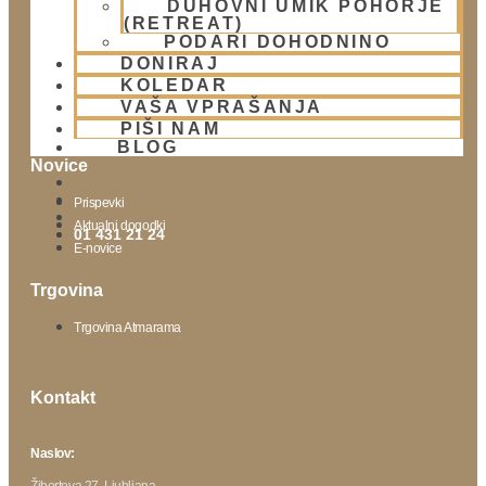
DUHOVNI UMIK POHORJE
Lokacija
(RETREAT)
Urnik templja
PODARI DOHODNINO
Nedeljsko srečanje
DONIRAJ
KOLEDAR
Parkiranje
VAŠA VPRAŠANJA
Politika zasebnosti
PIŠI NAM
BLOG
Novice
Prispevki
Aktualni dogodki
01 431 21 24
E-novice
Trgovina
Trgovina Atmarama
Kontakt
Naslov:
Žibertova 27, Ljubljana