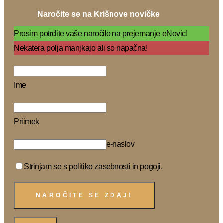
Naročite se na Krišnove novičke
Prosim potrdite vaše naročilo na prejemanje eNovic!
Nekatera polja manjkajo ali so napačna!
Ime
Priimek
e-naslov
Strinjam se s politiko zasebnosti in pogoji.