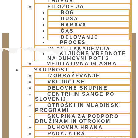
THAKUR
FILOZOFIJA
BOG
DUŠA
NARAVA
ČAS
DELOVANJE
PROCES
BHAKTI AKADEMIJA
KLJUČNE VREDNOTE
NA DUHOVNI POTI 2
MEDITATIVNA GLASBA
SKUPNOST
IZOBRAŽEVANJE
VKLJUČI SE
DELOVNE SKUPINE
CENTRI IN SANGE PO
Doniraj
SLOVENIJI
OTROŠKI IN MLADINSKI
Klikni gumb spodaj.
PROGRAMI
Doniraj
SKUPINA ZA PODPORO
DRUŽINAM IN OTROKOM
DUHOVNA HRANA
Obišči nas
PADAJATRA