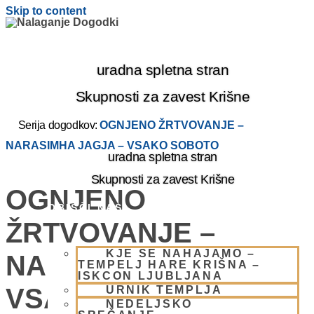
Skip to content
uradna spletna stran
Skupnosti za zavest Krišne
Serija dogodkov:
OGNJENO ŽRTVOVANJE –
NARASIMHA JAGJA – VSAKO SOBOTO
uradna spletna stran
Skupnosti za zavest Krišne
OGNJENO
OBIŠČI NAS
ŽRTVOVANJE –
KJE SE NAHAJAMO –
NARASIMHA JAGJA –
TEMPELJ HARE KRIŠNA –
ISKCON LJUBLJANA
VSAKO SOBOTO
URNIK TEMPLJA
NEDELJSKO