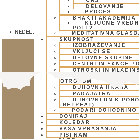
ČAS
DELOVANJE
PROCES
BHAKTI AKADEMIJA
KLJUČNE VREDN
POTI 2
NEDELJSKO SREČANJE - CENTER HARE KRIŠNA
MEDITATIVNA GLASB
SKUPNOST
IZOBRAŽEVANJE
VKLJUČI SE
DELOVNE SKUPINE
CENTRI IN SANGE PO
OTROŠKI IN MLADIN
SKUPINA ZA PODPOR
OTROKOM
DUHOVNA HRANA
PADAJATRA
DUHOVNI UMIK POH
(RETREAT)
PODARI DOHODNINO
DONIRAJ
KOLEDAR
VAŠA VPRAŠANJA
PIŠI NAM