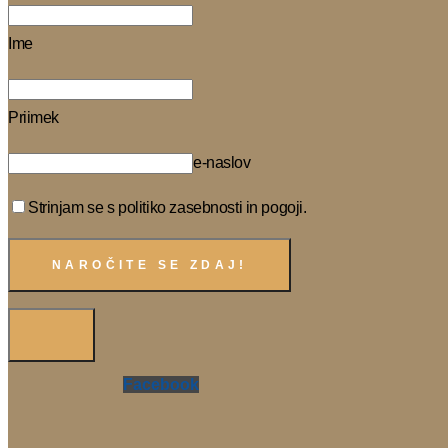
Ime
Priimek
e-naslov
Strinjam se s politiko zasebnosti in pogoji.
Facebook