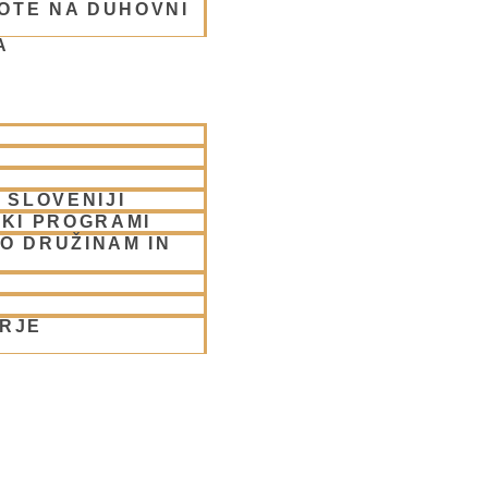
OTE NA DUHOVNI
 v Ljubljani
A
 SLOVENIJI
SKI PROGRAMI
O DRUŽINAM IN
ORJE