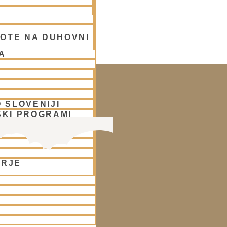
OTE NA DUHOVNI
 LJUBLJANA
A
 SLOVENIJI
SKI PROGRAMI
O DRUŽINAM IN
ORJE