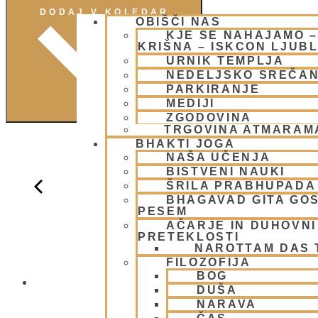
DODAJ V KOLEDAR
OBIŠČI NAS
KJE SE NAHAJAMO 
KRIŠNA – ISKCON LJUB
URNIK TEMPLJA
NEDELJSKO SREČA
PARKIRANJE
MEDIJI
ZGODOVINA
TRGOVINA ATMARAM
BHAKTI JOGA
NAŠA UČENJA
BISTVENI NAUKI
ŠRILA PRABHUPADA
BHAGAVAD GITA GO
PESEM
AČARJE IN DUHOVNI 
PRETEKLOSTI
NAROTTAM DAS
FILOZOFIJA
BOG
NEDELJSKO
DUŠA
NARAVA