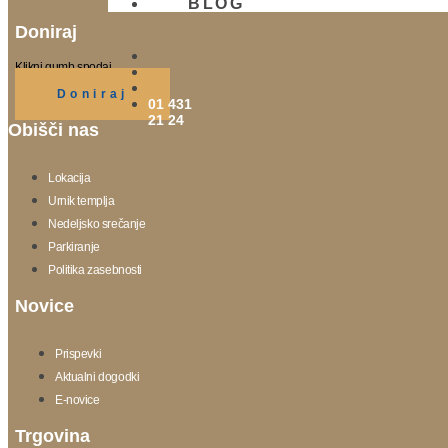
BLOG
Doniraj
Klikni gumb spodaj.
Doniraj
01 431
21 24
Obišči nas
Lokacija
Urnik templja
Nedeljsko srečanje
Parkiranje
Politika zasebnosti
Novice
Prispevki
Aktualni dogodki
E-novice
Trgovina