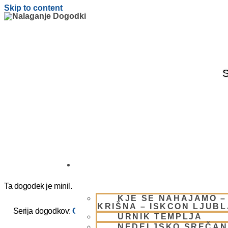
Skip to content
S
OBIŠČI NAS
Ta dogodek je minil.
KJE SE NAHAJAMO –
KRIŠNA – ISKCON LJUB
Serija dogodkov:
OGNJENO ŽRTVOVANJE – NARASIMHA
URNIK TEMPLJA
NEDELJSKO SREČAN