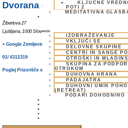
KLJUČNE VREDN
Dvorana – Center Hare Krišna
POTI 2
MEDITATIVNA GLASB
SKUPNOST
Žibertova 27
Ljubljana
,
1000
Slovenia
IZOBRAŽEVANJE
VKLJUČI SE
+ Google Zemljevidi
DELOVNE SKUPINE
CENTRI IN SANGE PO
01/ 4312319
OTROŠKI IN MLADIN
SKUPINA ZA PODPOR
OTROKOM
Poglej Prizorišče spletno stran
DUHOVNA HRANA
PADAJATRA
DUHOVNI UMIK POH
(RETREAT)
PODARI DOHODNINO
DONIRAJ
KOLEDAR
VAŠA VPRAŠANJA
PIŠI NAM
BLOG