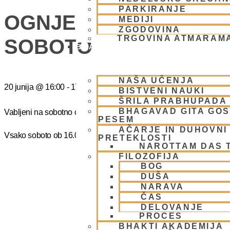
PARKIRANJE
OGNJENO ŽRTVOVANJ
MEDIJI
ZGODOVINA
TRGOVINA ATMARAM
SOBOTO
BHAKTI JOGA
NAŠA UČENJA
20 junija
@
16:00
-
17:00
BISTVENI NAUKI
ŠRILA PRABHUPADA
BHAGAVAD GITA GO
Vabljeni na sobotno ognjeno žrtovanje – Narasimaha jagja. Prost 
PESEM
AČARJE IN DUHOVNI 
Vsako soboto ob 16.00 do 17:00
PRETEKLOSTI
NAROTTAM DAS 
FILOZOFIJA
BOG
DUŠA
NARAVA
ČAS
DELOVANJE
PROCES
BHAKTI AKADEMIJA