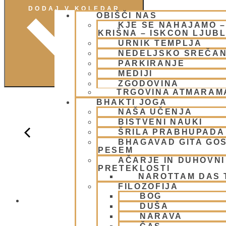
DODAJ V KOLEDAR
OBIŠČI NAS
KJE SE NAHAJAMO 
KRIŠNA – ISKCON LJUB
URNIK TEMPLJA
NEDELJSKO SREČA
PARKIRANJE
MEDIJI
ZGODOVINA
TRGOVINA ATMARAM
BHAKTI JOGA
NAŠA UČENJA
BISTVENI NAUKI
ŠRILA PRABHUPADA
BHAGAVAD GITA GO
PESEM
AČARJE IN DUHOVNI 
PRETEKLOSTI
NAROTTAM DAS
FILOZOFIJA
BOG
NEDELJSKO
DUŠA
NARAVA