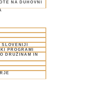
OTE NA DUHOVNI
 v Ljubljani
A
 SLOVENIJI
SKI PROGRAMI
O DRUŽINAM IN
ORJE