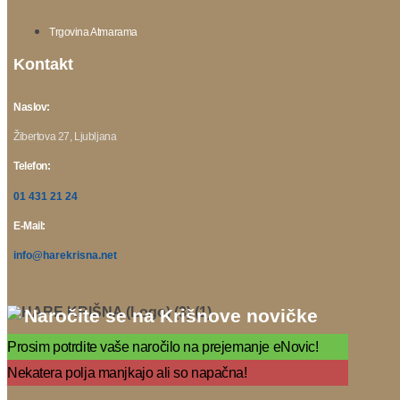
Trgovina Atmarama
Kontakt
Naslov:
Žibertova 27, Ljubljana
Telefon:
01 431 21 24
E-Mail:
info@harekrisna.net
Naročite se na Krišnove novičke
Prosim potrdite vaše naročilo na prejemanje eNovic!
Nekatera polja manjkajo ali so napačna!