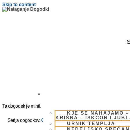
Skip to content
S
OBIŠČI NAS
Ta dogodek je minil.
KJE SE NAHAJAMO –
KRIŠNA – ISKCON LJUB
Serija dogodkov:
OGNJENO ŽRTVOVANJE – NARASIMHA
URNIK TEMPLJA
NEDELJSKO SREČAN