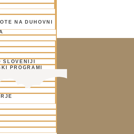
OTE NA DUHOVNI
 LJUBLJANA
A
 SLOVENIJI
SKI PROGRAMI
O DRUŽINAM IN
ORJE