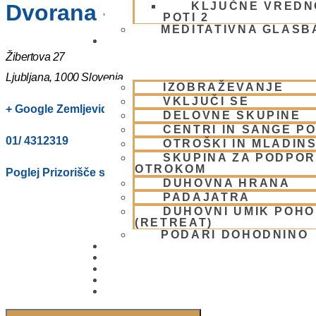
KLJUČNE VREDN
Dvorana – Center Hare Krišna
POTI 2
MEDITATIVNA GLASB
SKUPNOST
Žibertova 27
Ljubljana
,
1000
Slovenia
IZOBRAŽEVANJE
VKLJUČI SE
+ Google Zemljevidi
DELOVNE SKUPINE
CENTRI IN SANGE PO
01/ 4312319
OTROŠKI IN MLADIN
SKUPINA ZA PODPOR
OTROKOM
Poglej Prizorišče spletno stran
DUHOVNA HRANA
PADAJATRA
DUHOVNI UMIK POH
(RETREAT)
PODARI DOHODNINO
DONIRAJ
KOLEDAR
VAŠA VPRAŠANJA
PIŠI NAM
BLOG