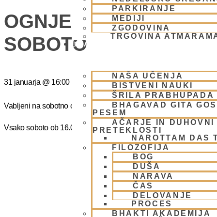
PARKIRANJE
OGNJENO ŽRTVOVANJ
MEDIJI
ZGODOVINA
TRGOVINA ATMARAM
SOBOTO
BHAKTI JOGA
NAŠA UČENJA
31 januarja
@
16:00
-
17:00
BISTVENI NAUKI
ŠRILA PRABHUPADA
BHAGAVAD GITA GO
Vabljeni na sobotno ognjeno žrtovanje – Narasimaha jagja. Prost 
PESEM
AČARJE IN DUHOVNI 
Vsako soboto ob 16.00 do 17:00
PRETEKLOSTI
NAROTTAM DAS 
FILOZOFIJA
BOG
DUŠA
NARAVA
ČAS
DELOVANJE
PROCES
BHAKTI AKADEMIJA