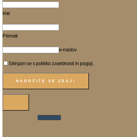
Ime
Priimek
e-naslov
Strinjam se s politiko zasebnosti in pogoji.
Facebook