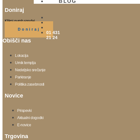
BLOG
Doniraj
Klikni gumb spodaj.
Doniraj
01 431
21 24
Obišči nas
Lokacija
Urnik templja
Nedeljsko srečanje
Parkiranje
Politika zasebnosti
Novice
Prispevki
Aktualni dogodki
E-novice
Trgovina