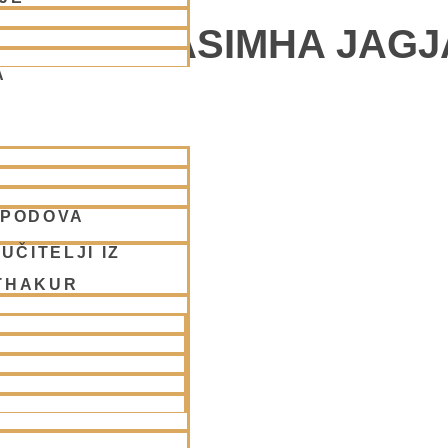
E – NARASIMHA JAGJ
A
SPODOVA
vstop.
UČITELJI IZ
THAKUR