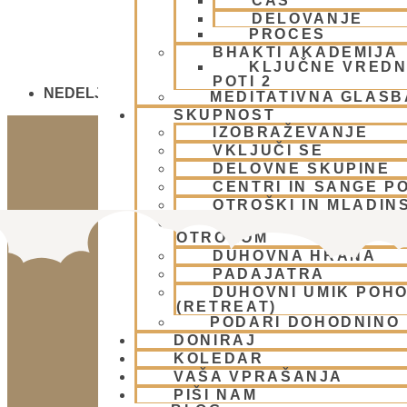
ČAS
DELOVANJE
PROCES
BHAKTI AKADEMIJA
KLJUČNE VREDN
POTI 2
NEDELJSKO SREČANJE - CENTER HARE KRIŠNA
MEDITATIVNA GLASB
SKUPNOST
IZOBRAŽEVANJE
VKLJUČI SE
DELOVNE SKUPINE
CENTRI IN SANGE PO
OTROŠKI IN MLADIN
SKUPINA ZA PODPOR
OTROKOM
DUHOVNA HRANA
PADAJATRA
DUHOVNI UMIK POH
(RETREAT)
PODARI DOHODNINO
DONIRAJ
KOLEDAR
VAŠA VPRAŠANJA
PIŠI NAM