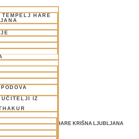
– TEMPELJ HARE
LJANA
NJE
A
SPODOVA
UČITELJI IZ
 THAKUR
 SREČANJE - CENTER HARE KRIŠNA LJUBLJANA