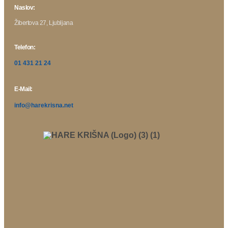
Naslov:
Žibertova 27, Ljubljana
Telefon:
01 431 21 24
E-Mail:
info@harekrisna.net