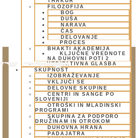
THAKUR
FILOZOFIJA
BOG
DUŠA
NARAVA
ČAS
DELOVANJE
PROCES
BHAKTI AKADEMIJA
KLJUČNE VREDNOTE
NA DUHOVNI POTI 2
MEDITATIVNA GLASBA
SKUPNOST
IZOBRAŽEVANJE
VKLJUČI SE
DELOVNE SKUPINE
CENTRI IN SANGE PO
SLOVENIJI
OTROŠKI IN MLADINSKI
PROGRAMI
Doniraj
SKUPINA ZA PODPORO
Klikni gumb spodaj.
DRUŽINAM IN OTROKOM
DUHOVNA HRANA
Doniraj
PADAJATRA