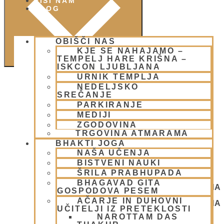
PIŠI NAM
BLOG
OBIŠČI NAS
KJE SE NAHAJAMO –
TEMPELJ HARE KRIŠNA –
ISKCON LJUBLJANA
URNIK TEMPLJA
NEDELJSKO
SREČANJE
PARKIRANJE
MEDIJI
ZGODOVINA
TRGOVINA ATMARAMA
BHAKTI JOGA
NAŠA UČENJA
BISTVENI NAUKI
ŠRILA PRABHUPADA
BHAGAVAD GITA
NEDELJSKO SREČANJE - CENTER HARE KRIŠNA
GOSPODOVA PESEM
LJUBLJANA
AČARJE IN DUHOVNI
NEDELJSKO SREČANJE - CENTER HARE KRIŠNA
UČITELJI IZ PRETEKLOSTI
LJUBLJANA
NAROTTAM DAS