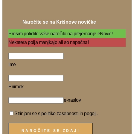
Naročite se na Krišnove novičke
Prosim potrdite vaše naročilo na prejemanje eNovic!
Nekatera polja manjkajo ali so napačna!
Ime
Priimek
e-naslov
Strinjam se s politiko zasebnosti in pogoji.