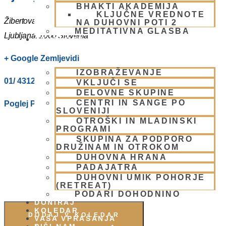
BHAKTI AKADEMIJA
KLJUČNE VREDNOTE
Žibertova 27
NA DUHOVNI POTI 2
MEDITATIVNA GLASBA
Ljubljana
,
1000
Slovenia
SKUPNOST
+ Google Zemljevidi
IZOBRAŽEVANJE
01/ 4312319
VKLJUČI SE
DELOVNE SKUPINE
CENTRI IN SANGE PO
Poglej Prizorišče spletno stran
SLOVENIJI
OTROŠKI IN MLADINSKI
PROGRAMI
SKUPINA ZA PODPORO
DRUŽINAM IN OTROKOM
DUHOVNA HRANA
PADAJATRA
DUHOVNI UMIK POHORJE
(RETREAT)
PODARI DOHODNINO
DONIRAJ
KOLEDAR
DODAJ V KOLEDAR
VAŠA VPRAŠANJA