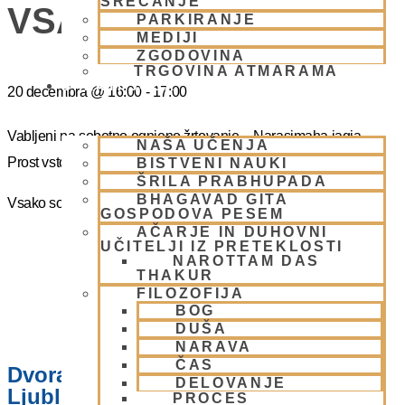
SREČANJE
VSAKO SOBOTO
PARKIRANJE
MEDIJI
ZGODOVINA
TRGOVINA ATMARAMA
BHAKTI JOGA
20 decembra
@
16:00
-
17:00
Vabljeni na sobotno ognjeno žrtovanje – Narasimaha jagja.
NAŠA UČENJA
Prost vstop.
BISTVENI NAUKI
ŠRILA PRABHUPADA
BHAGAVAD GITA
Vsako soboto ob 16.00 do 17:00
GOSPODOVA PESEM
AČARJE IN DUHOVNI
UČITELJI IZ PRETEKLOSTI
NAROTTAM DAS
THAKUR
FILOZOFIJA
BOG
DUŠA
NARAVA
ČAS
Dvorana – Center Hare Krišna v
DELOVANJE
Ljubljani
PROCES