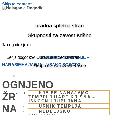
Skip to content
uradna spletna stran
Skupnosti za zavest Krišne
Ta dogodek je minil.
uradna spletna stran
Serija dogodkov:
OGNJENO ŽRTVOVANJE –
NARASIMHA JAGJA – VSAKO SOBOTO
Skupnosti za zavest Krišne
OBIŠČI NAS
OGNJENO
KJE SE NAHAJAMO –
ŽRTVOVANJE –
TEMPELJ HARE KRIŠNA –
ISKCON LJUBLJANA
NARASIMHA JAGJA –
URNIK TEMPLJA
NEDELJSKO