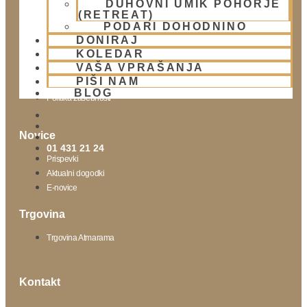
DUHOVNI UMIK POHORJE
(RETREAT)
Obišči nas
PODARI DOHODNINO
DONIRAJ
Lokacija
KOLEDAR
Urnik templja
VAŠA VPRAŠANJA
Nedeljsko srečanje
PIŠI NAM
Parkiranje
BLOG
Politika zasebnosti
Novice
01 431 21 24
Prispevki
Aktualni dogodki
E-novice
Trgovina
Trgovina Atmarama
Kontakt