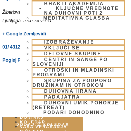
BHAKTI AKADEMIJA
KLJUČNE VREDNOTE
Žibertova 27
NA DUHOVNI POTI 2
MEDITATIVNA GLASBA
Ljubljana
,
1000
Slovenia
SKUPNOST
+ Google Zemljevidi
IZOBRAŽEVANJE
01/ 4312319
VKLJUČI SE
DELOVNE SKUPINE
CENTRI IN SANGE PO
Poglej Prizorišče spletno stran
SLOVENIJI
OTROŠKI IN MLADINSKI
PROGRAMI
SKUPINA ZA PODPORO
DRUŽINAM IN OTROKOM
DUHOVNA HRANA
PADAJATRA
DUHOVNI UMIK POHORJE
(RETREAT)
PODARI DOHODNINO
DONIRAJ
KOLEDAR
DODAJ V KOLEDAR
VAŠA VPRAŠANJA