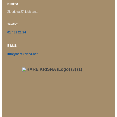
Naslov:
Žibertova 27, Ljubljana
Telefon:
01 431 21 24
E-Mail:
info@harekrisna.net