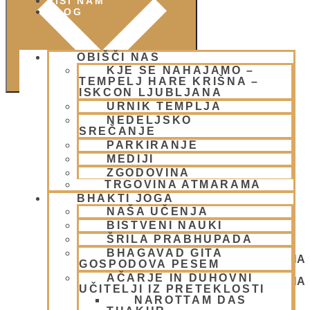
PIŠI NAM
BLOG
OBIŠČI NAS
KJE SE NAHAJAMO –
TEMPELJ HARE KRIŠNA –
ISKCON LJUBLJANA
URNIK TEMPLJA
NEDELJSKO
SREČANJE
PARKIRANJE
MEDIJI
ZGODOVINA
TRGOVINA ATMARAMA
BHAKTI JOGA
NAŠA UČENJA
BISTVENI NAUKI
ŠRILA PRABHUPADA
BHAGAVAD GITA
NEDELJSKO SREČANJE - CENTER HARE KRIŠNA
GOSPODOVA PESEM
LJUBLJANA
AČARJE IN DUHOVNI
NEDELJSKO SREČANJE - CENTER HARE KRIŠNA
UČITELJI IZ PRETEKLOSTI
LJUBLJANA
NAROTTAM DAS