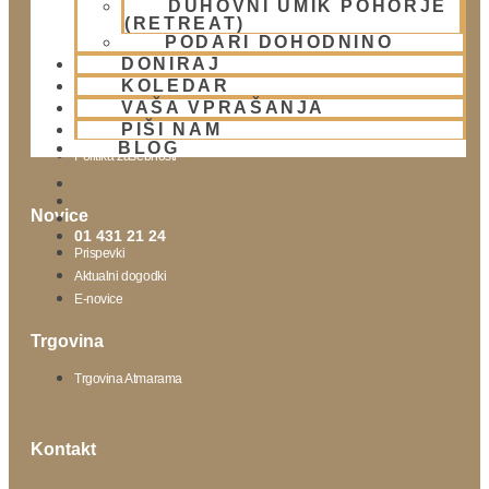
DUHOVNI UMIK POHORJE
(RETREAT)
Obišči nas
PODARI DOHODNINO
DONIRAJ
Lokacija
KOLEDAR
Urnik templja
VAŠA VPRAŠANJA
Nedeljsko srečanje
PIŠI NAM
Parkiranje
BLOG
Politika zasebnosti
Novice
01 431 21 24
Prispevki
Aktualni dogodki
E-novice
Trgovina
Trgovina Atmarama
Kontakt