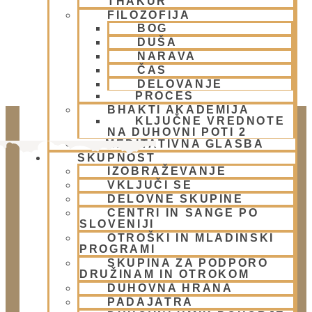
THAKUR
FILOZOFIJA
BOG
DUŠA
NARAVA
ČAS
DELOVANJE
PROCES
BHAKTI AKADEMIJA
KLJUČNE VREDNOTE
NA DUHOVNI POTI 2
MEDITATIVNA GLASBA
SKUPNOST
IZOBRAŽEVANJE
VKLJUČI SE
DELOVNE SKUPINE
CENTRI IN SANGE PO
SLOVENIJI
OTROŠKI IN MLADINSKI
PROGRAMI
Doniraj
SKUPINA ZA PODPORO
Klikni gumb spodaj.
DRUŽINAM IN OTROKOM
DUHOVNA HRANA
Doniraj
PADAJATRA