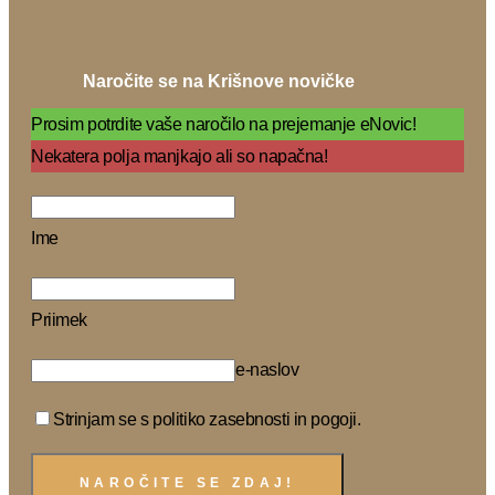
Naročite se na Krišnove novičke
Prosim potrdite vaše naročilo na prejemanje eNovic!
Nekatera polja manjkajo ali so napačna!
Ime
Priimek
e-naslov
Strinjam se s politiko zasebnosti in pogoji.