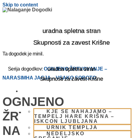
Skip to content
uradna spletna stran
Skupnosti za zavest Krišne
Ta dogodek je minil.
uradna spletna stran
Serija dogodkov:
OGNJENO ŽRTVOVANJE –
NARASIMHA JAGJA – VSAKO SOBOTO
Skupnosti za zavest Krišne
OBIŠČI NAS
OGNJENO
KJE SE NAHAJAMO –
ŽRTVOVANJE –
TEMPELJ HARE KRIŠNA –
ISKCON LJUBLJANA
NARASIMHA JAGJA –
URNIK TEMPLJA
NEDELJSKO