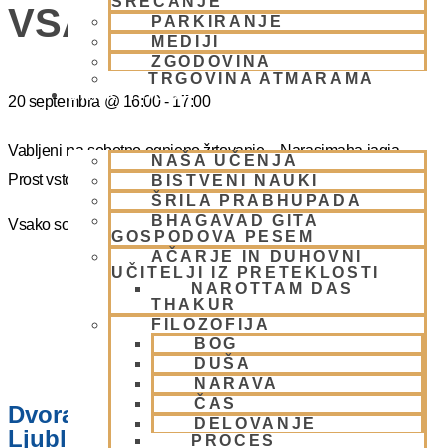
SREČANJE
VSAKO SOBOTO
PARKIRANJE
MEDIJI
ZGODOVINA
TRGOVINA ATMARAMA
BHAKTI JOGA
20 septembra
@
16:00
-
17:00
Vabljeni na sobotno ognjeno žrtovanje – Narasimaha jagja.
NAŠA UČENJA
Prost vstop.
BISTVENI NAUKI
ŠRILA PRABHUPADA
BHAGAVAD GITA
Vsako soboto ob 16.00 do 17:00
GOSPODOVA PESEM
AČARJE IN DUHOVNI
UČITELJI IZ PRETEKLOSTI
NAROTTAM DAS
THAKUR
FILOZOFIJA
BOG
DUŠA
NARAVA
ČAS
Dvorana – Center Hare Krišna v
DELOVANJE
Ljubljani
PROCES