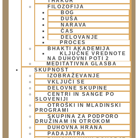
THAKUR
Doniraj
FILOZOFIJA
BOG
Obišči nas
DUŠA
NARAVA
Lokacija
ČAS
Urnik templja
DELOVANJE
Nedeljsko srečanje
PROCES
Parkiranje
BHAKTI AKADEMIJA
KLJUČNE VREDNOTE
Politika zasebnosti
NA DUHOVNI POTI 2
MEDITATIVNA GLASBA
SKUPNOST
Novice
IZOBRAŽEVANJE
VKLJUČI SE
Prispevki
DELOVNE SKUPINE
Aktualni dogodki
CENTRI IN SANGE PO
E-novice
SLOVENIJI
OTROŠKI IN MLADINSKI
Trgovina
PROGRAMI
SKUPINA ZA PODPORO
Trgovina Atmarama
DRUŽINAM IN OTROKOM
DUHOVNA HRANA
PADAJATRA
Kontakt