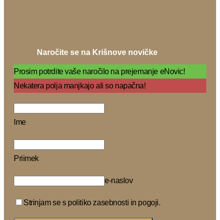
Naročite se na Krišnove novičke
Prosim potrdite vaše naročilo na prejemanje eNovic!
Nekatera polja manjkajo ali so napačna!
Ime
Priimek
e-naslov
Strinjam se s politiko zasebnosti in pogoji.