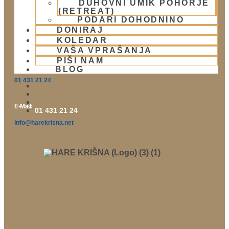
DUHOVNI UMIK POHORJE
(RETREAT)
PODARI DOHODNINO
Naslov:
DONIRAJ
KOLEDAR
Žibertova 27, Ljubljana
VAŠA VPRAŠANJA
PIŠI NAM
Telefon:
BLOG
01 431 21 24
E-Mail:
01 431 21 24
info@harekrisna.net