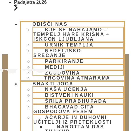
PIŠI NAM
Padajatra 2026
BLOG
OBIŠČI NAS
KJE SE NAHAJAMO –
TEMPELJ HARE KRIŠNA –
ISKCON LJUBLJANA
URNIK TEMPLJA
NEDELJSKO
SREČANJE
PARKIRANJE
MEDIJI
ZGODOVINA
TRGOVINA ATMARAMA
BHAKTI JOGA
NAŠA UČENJA
BISTVENI NAUKI
ŠRILA PRABHUPADA
BHAGAVAD GITA
GOSPODOVA PESEM
Doniraj
AČARJE IN DUHOVNI
UČITELJI IZ PRETEKLOSTI
Klikni gumb spodaj.
NAROTTAM DAS