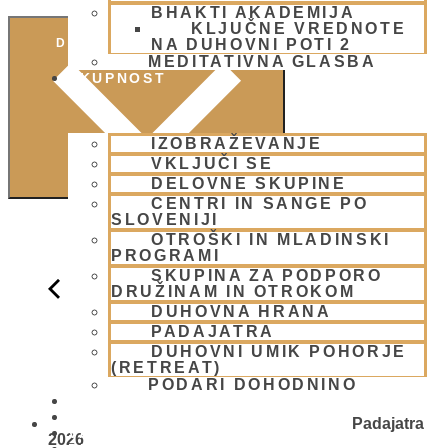
BHAKTI AKADEMIJA
KLJUČNE VREDNOTE
NA DUHOVNI POTI 2
DODAJ V KOLEDAR
MEDITATIVNA GLASBA
SKUPNOST
IZOBRAŽEVANJE
VKLJUČI SE
DELOVNE SKUPINE
CENTRI IN SANGE PO
SLOVENIJI
OTROŠKI IN MLADINSKI
PROGRAMI
SKUPINA ZA PODPORO
DRUŽINAM IN OTROKOM
DUHOVNA HRANA
PADAJATRA
DUHOVNI UMIK POHORJE
(RETREAT)
PODARI DOHODNINO
DONIRAJ
KOLEDAR
Padajatra
VAŠA VPRAŠANJA
2026