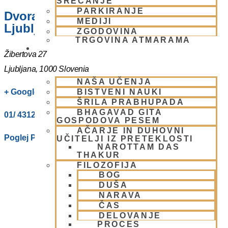
SREČANJE
PARKIRANJE
Dvorana – Center Hare Krišna v
MEDIJI
Ljubljani
ZGODOVINA
TRGOVINA ATMARAMA
BHAKTI JOGA
Žibertova 27
Ljubljana
,
1000
Slovenia
NAŠA UČENJA
BISTVENI NAUKI
+ Google Zemljevidi
ŠRILA PRABHUPADA
BHAGAVAD GITA
01/ 4312319
GOSPODOVA PESEM
AČARJE IN DUHOVNI
Poglej Prizorišče spletno stran
UČITELJI IZ PRETEKLOSTI
NAROTTAM DAS
THAKUR
FILOZOFIJA
BOG
DUŠA
NARAVA
ČAS
DELOVANJE
PROCES