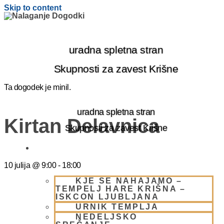
Skip to content
uradna spletna stran
Skupnosti za zavest Krišne
Ta dogodek je minil.
uradna spletna stran
Kirtan Delavnica
Skupnosti za zavest Krišne
OBIŠČI NAS
10 julija
@
9:00
-
18:00
KJE SE NAHAJAMO –
TEMPELJ HARE KRIŠNA –
ISKCON LJUBLJANA
URNIK TEMPLJA
NEDELJSKO