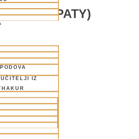
ON CHOWPATY)
A
SPODOVA
UČITELJI IZ
THAKUR