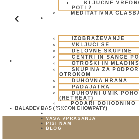
KLJUČNE VREDN
POTI 2
MEDITATIVNA GLASB
SKUPNOST
IZOBRAŽEVANJE
VKLJUČI SE
DELOVNE SKUPINE
CENTRI IN SANGE PO
BALADEV D
OTROŠKI IN MLADIN
SKUPINA ZA PODPOR
OTROKOM
DUHOVNA HRANA
PADAJATRA
DUHOVNI UMIK POH
(RETREAT)
PODARI DOHODNINO
BALADEV DAS ( ISKCON CHOWPATY)
DONIRAJ
KOLEDAR
VAŠA VPRAŠANJA
PIŠI NAM
BLOG