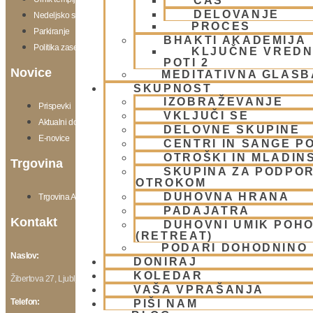
ČAS
DELOVANJE
Nedeljsko srečanje
PROCES
Parkiranje
BHAKTI AKADEMIJA
Politika zasebnosti
KLJUČNE VREDN
POTI 2
Novice
MEDITATIVNA GLASB
SKUPNOST
IZOBRAŽEVANJE
Prispevki
VKLJUČI SE
Aktualni dogodki
DELOVNE SKUPINE
E-novice
CENTRI IN SANGE PO
OTROŠKI IN MLADIN
Trgovina
SKUPINA ZA PODPOR
OTROKOM
DUHOVNA HRANA
Trgovina Atmarama
PADAJATRA
Kontakt
DUHOVNI UMIK POH
(RETREAT)
PODARI DOHODNINO
Naslov:
DONIRAJ
KOLEDAR
Žibertova 27, Ljubljana
VAŠA VPRAŠANJA
Telefon:
PIŠI NAM