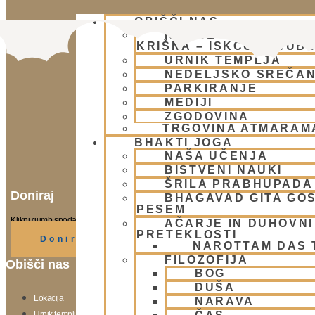
OBIŠČI NAS
KJE SE NAHAJAMO 
KRIŠNA – ISKCON LJUB
URNIK TEMPLJA
NEDELJSKO SREČA
PARKIRANJE
MEDIJI
ZGODOVINA
TRGOVINA ATMARAM
BHAKTI JOGA
NAŠA UČENJA
BISTVENI NAUKI
ŠRILA PRABHUPADA
Doniraj
BHAGAVAD GITA GO
PESEM
Klikni gumb spodaj.
AČARJE IN DUHOVNI 
PRETEKLOSTI
Doniraj
NAROTTAM DAS
FILOZOFIJA
Obišči nas
BOG
DUŠA
Lokacija
NARAVA
Urnik templja