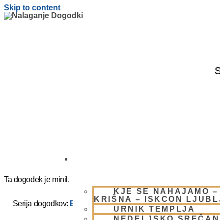
Skip to content
S
OBIŠČI NAS
Ta dogodek je minil.
KJE SE NAHAJAMO –
KRIŠNA – ISKCON LJUB
Serija dogodkov:
BALADEV DAS ( ISKCON CHOWPATY)
URNIK TEMPLJA
NEDELJSKO SREČAN