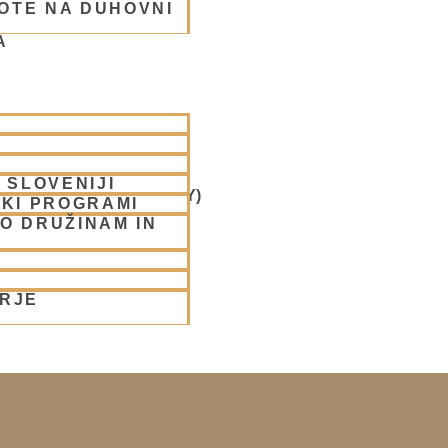
OTE NA DUHOVNI
A
 SLOVENIJI
AS ( ISKCON CHOWPATY)
SKI PROGRAMI
O DRUŽINAM IN
ORJE