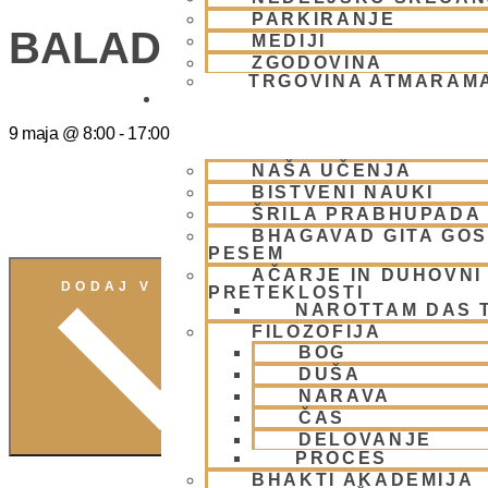
PARKIRANJE
BALADEV DAS ( ISKC
MEDIJI
ZGODOVINA
TRGOVINA ATMARAM
BHAKTI JOGA
9 maja
@
8:00
-
17:00
NAŠA UČENJA
BISTVENI NAUKI
ŠRILA PRABHUPADA
BHAGAVAD GITA GO
PESEM
AČARJE IN DUHOVNI 
DODAJ V KOLEDAR
PRETEKLOSTI
NAROTTAM DAS 
FILOZOFIJA
BOG
DUŠA
NARAVA
ČAS
DELOVANJE
PROCES
BHAKTI AKADEMIJA