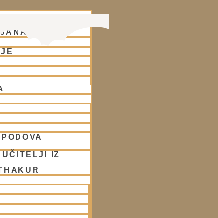
– TEMPELJ HARE
LJANA
NJE
A
SPODOVA
UČITELJI IZ
 THAKUR