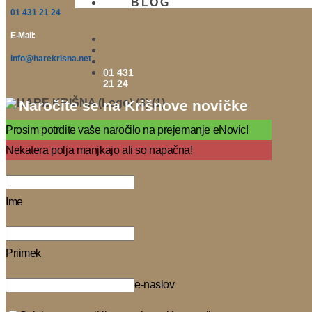
BLOG
01 431 21 24
E-Mail:
info@harekrisna.net
01 431
21 24
Naročite se na Krišnove novičke
Prosim potrdite vaše naročilo na prejemanje eNovic!
Nekatera polja manjkajo ali so napačna!
Ime
Priimek
e-naslov