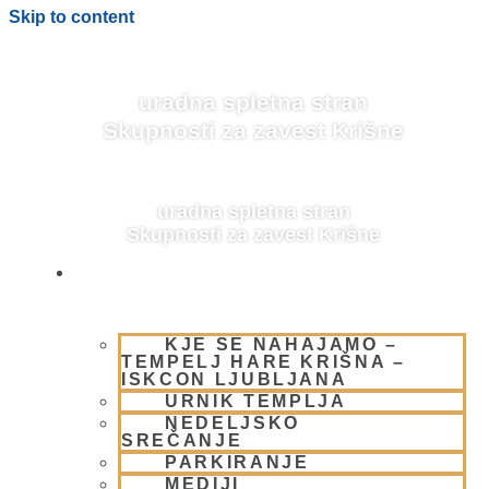
Skip to content
uradna spletna stran
Skupnosti za zavest Krišne
uradna spletna stran
Skupnosti za zavest Krišne
OBIŠČI NAS
KJE SE NAHAJAMO –
BLOG
TEMPELJ HARE KRIŠNA –
ISKCON LJUBLJANA
URNIK TEMPLJA
NEDELJSKO
SREČANJE
PARKIRANJE
MEDIJI