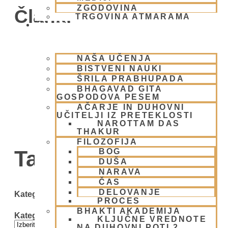
ZGODOVINA
Članki
TRGOVINA ATMARAMA
BHAKTI JOGA
NAŠA UČENJA
BISTVENI NAUKI
ŠRILA PRABHUPADA
BHAGAVAD GITA
GOSPODOVA PESEM
AČARJE IN DUHOVNI
UČITELJI IZ PRETEKLOSTI
NAROTTAM DAS
THAKUR
FILOZOFIJA
Tag: Duhovni umik
BOG
DUŠA
NARAVA
ČAS
DELOVANJE
Kategorije
PROCES
BHAKTI AKADEMIJA
Kategorije
KLJUČNE VREDNOTE
NA DUHOVNI POTI 2