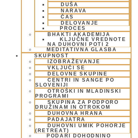
DUŠA
MORALA IN ETIKA
(5)
NARAVA
Napitki – topli
(1)
ČAS
Napovednik
(10)
DELOVANJE
Nedeljska predavanja in festivali
(1)
PROCES
Nove knjige
(6)
BHAKTI AKADEMIJA
Novice iz skupnosti
(1)
KLJUČNE VREDNOTE
NA DUHOVNI POTI 2
Obiski fakultete – šole
(6)
MEDITATIVNA GLASBA
Padajatra 2008
(12)
SKUPNOST
PADAYATRA
(3)
IZOBRAŽEVANJE
Pogosta vprašanja
(2)
VKLJUČI SE
Popotovanja
(1)
DELOVNE SKUPINE
Poučne zgodbe in nauki
(8)
CENTRI IN SANGE PO
SLOVENIJI
Prabhupadovi učenci in ostali
(3)
OTROŠKI IN MLADINSKI
Predavanja
(2)
PROGRAMI
Predstavitev
(9)
SKUPINA ZA PODPORO
Prigrizki
(1)
DRUŽINAM IN OTROKOM
Prireditve
(7)
DUHOVNA HRANA
PADAJATRA
Priti Vardhana das
(1)
DUHOVNI UMIK POHORJE
Promocija in izobrazevanje
(3)
(RETREAT)
Reportaže
(6)
PODARI DOHODNINO