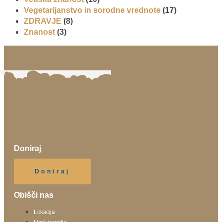
Vegetarijanstvo in sorodne vrednote
(17)
ZDRAVJE
(8)
Znanost
(3)
Doniraj
Klikni gumb spodaj.
Doniraj
Obišči nas
Lokacija