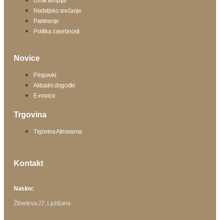
Urnik templja
Nedeljsko srečanje
Parkiranje
Politika zasebnosti
Novice
Prispevki
Aktualni dogodki
E-novice
Trgovina
Trgovina Atmarama
Kontakt
Naslov:
Žibertova 27, Ljubljana