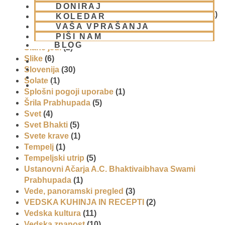
SEMINARJI IN TEČAJ
(5)
DONIRAJ
Skupina za podporo družinam in otrokom (CPT)
(1)
KOLEDAR
Sladice
(6)
VAŠA VPRAŠANJA
PIŠI NAM
Sladoled
(3)
BLOG
Slane jedi
(2)
Slike
(6)
Slovenija
(30)
Solate
(1)
01 431 21 24
Splošni pogoji uporabe
(1)
Šrila Prabhupada
(5)
Svet
(4)
Svet Bhakti
(5)
Svete krave
(1)
Tempelj
(1)
Tempeljski utrip
(5)
Ustanovni Ačarja A.C. Bhaktivaibhava Swami
Prabhupada
(1)
Vede, panoramski pregled
(3)
VEDSKA KUHINJA IN RECEPTI
(2)
Vedska kultura
(11)
Vedska znanost
(10)