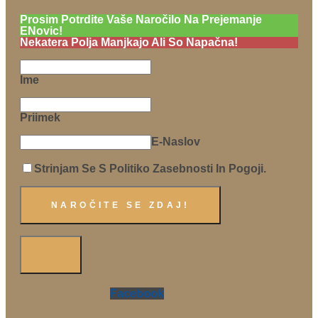
Prosim Potrdite Vaše Naročilo Na Prejemanje
ENovic!
Nekatera Polja Manjkajo Ali So Napačna!
Ime
Priimek
E-Naslov
Strinjam Se S Politiko Zasebnosti In Pogoji.
Facebook