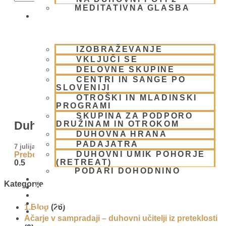
MEDITATIVNA GLASBA
SKUPNOST
IZOBRAŽEVANJE
VKLJUČI SE
DELOVNE SKUPINE
CENTRI IN SANGE PO
SLOVENIJI
OTROŠKI IN MLADINSKI
PROGRAMI
SKUPINA ZA PODPORO
Duhovni umik 2026
DRUŽINAM IN OTROKOM
DUHOVNA HRANA
PADAJATRA
7 julija, 2026
DUHOVNI UMIK POHORJE
Preberi več »
(RETREAT)
PODARI DOHODNINO
DONIRAJ
Kategorije
KOLEDAR
VAŠA VPRAŠANJA
PIŠI NAM
1.Blog
(26)
BLOG
Ačarje v sampradaji – duhovni učitelji iz preteklosti