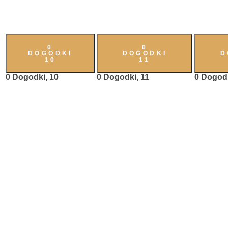
0
0
DOGODKI
DOGODKI
D
10
11
0 Dogodki,
10
0 Dogodki,
11
0 Dogod