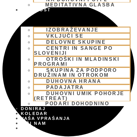
MEDITATIVNA GLASBA
SKUPNOST
IZOBRAŽEVANJE
VKLJUČI SE
DELOVNE SKUPINE
CENTRI IN SANGE PO
SLOVENIJI
OTROŠKI IN MLADINSKI
PROGRAMI
SKUPINA ZA PODPORO
DRUŽINAM IN OTROKOM
DUHOVNA HRANA
PADAJATRA
DUHOVNI UMIK POHORJE
(RETREAT)
PODARI DOHODNINO
DONIRAJ
KOLEDAR
VAŠA VPRAŠANJA
PIŠI NAM
BLOG