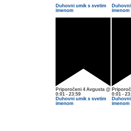
Duhovni umik s svetim
Duhovni 
imenom
imenom
Priporočeni
4 Avgusta @
Priporoč
0:01
-
23:59
0:01
-
23
Duhovni umik s svetim
Duhovni 
imenom
imenom