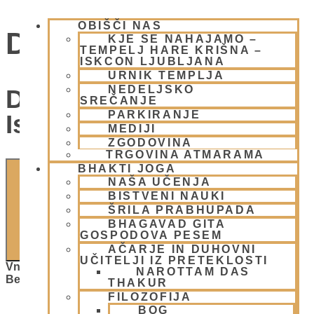
OBIŠČI NAS
Dogodki
KJE SE NAHAJAMO –
TEMPELJ HARE KRIŠNA –
ISKCON LJUBLJANA
URNIK TEMPLJA
NEDELJSKO
Dogodki Navigacija Za
SREČANJE
PARKIRANJE
Iskanje In Oglede
MEDIJI
ZGODOVINA
TRGOVINA ATMARAMA
BHAKTI JOGA
NAŠA UČENJA
BISTVENI NAUKI
ŠRILA PRABHUPADA
BHAGAVAD GITA
GOSPODOVA PESEM
ISKANJE
AČARJE IN DUHOVNI
UČITELJI IZ PRETEKLOSTI
Vnesite Ključno Besedo. Poiščite Dogodki Po Ključni
NAROTTAM DAS
Besedi.
THAKUR
FILOZOFIJA
BOG