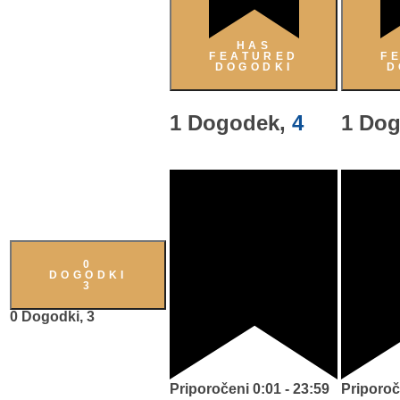
HAS
FEATURED
F
DOGODKI
D
1 Dogodek,
4
1 Do
0
DOGODKI
3
0 Dogodki,
3
Priporočeni
0:01
-
23:59
Priporoč