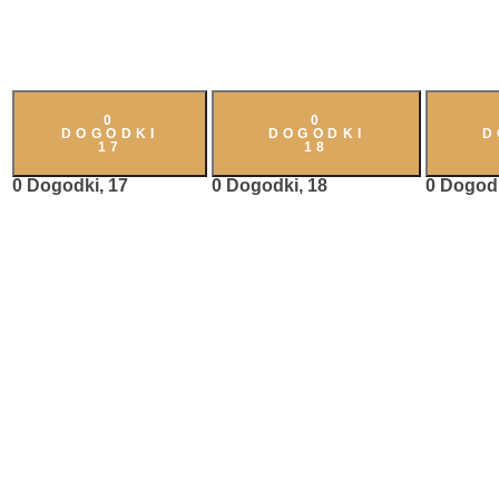
0
0
DOGODKI
DOGODKI
D
17
18
0 Dogodki,
17
0 Dogodki,
18
0 Dogod