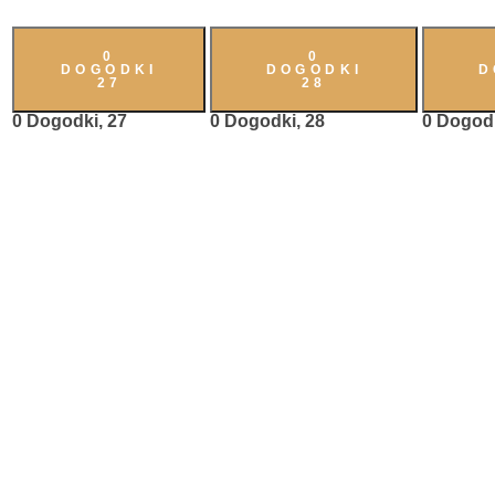
0
0
DOGODKI
DOGODKI
D
27
28
0 Dogodki,
27
0 Dogodki,
28
0 Dogod