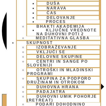
DUŠA
NARAVA
ČAS
DELOVANJE
PROCES
BHAKTI AKADEMIJA
KLJUČNE VREDNOTE
NA DUHOVNI POTI 2
MEDITATIVNA GLASBA
SKUPNOST
IZOBRAŽEVANJE
VKLJUČI SE
DELOVNE SKUPINE
CENTRI IN SANGE PO
SLOVENIJI
OTROŠKI IN MLADINSKI
PROGRAMI
SKUPINA ZA PODPORO
DRUŽINAM IN OTROKOM
DUHOVNA HRANA
PADAJATRA
DUHOVNI UMIK POHORJE
(RETREAT)
NAJDI DOGODKI
PODARI DOHODNINO