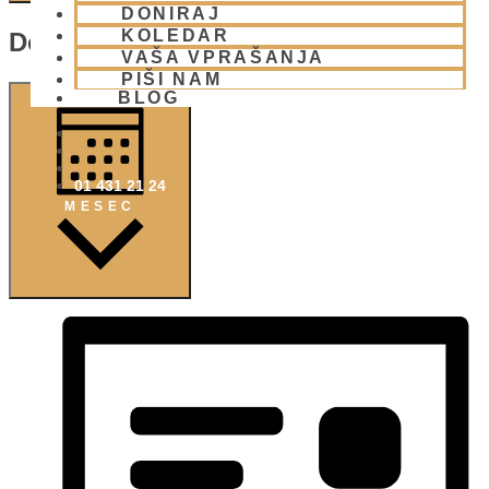
DONIRAJ
KOLEDAR
Dogodek Pogledi Navigacije
VAŠA VPRAŠANJA
PIŠI NAM
BLOG
01 431 21 24
MESEC