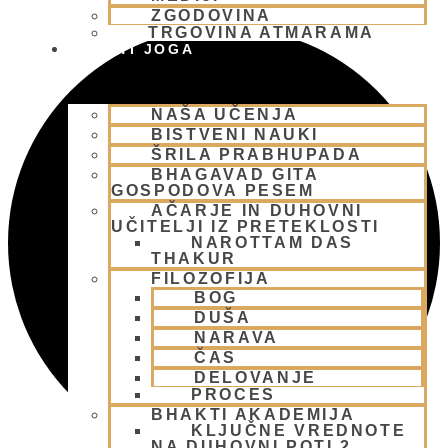
ZGODOVINA
TRGOVINA ATMARAMA
BHAKTI JOGA
NAŠA UČENJA
BISTVENI NAUKI
ŠRILA PRABHUPADA
BHAGAVAD GITA
GOSPODOVA PESEM
AČARJE IN DUHOVNI
UČITELJI IZ PRETEKLOSTI
NAROTTAM DAS
THAKUR
FILOZOFIJA
BOG
DUŠA
NARAVA
ČAS
DELOVANJE
PROCES
BHAKTI AKADEMIJA
KLJUČNE VREDNOTE
NA DUHOVNI POTI 2