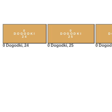
0
0
DOGODKI
DOGODKI
D
24
25
0 Dogodki,
24
0 Dogodki,
25
0 Dogod