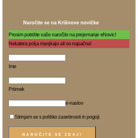
Naročite se na Krišnove novičke
Prosim potrdite vaše naročilo na prejemanje eNovic!
Nekatera polja manjkajo ali so napačna!
Ime
Priimek
e-naslov
Strinjam se s politiko zasebnosti in pogoji.