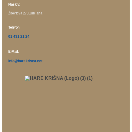
Naslov:
Žibertova 27, Ljubljana
Telefon:
01 431 21 24
E-Mail:
info@harekrisna.net