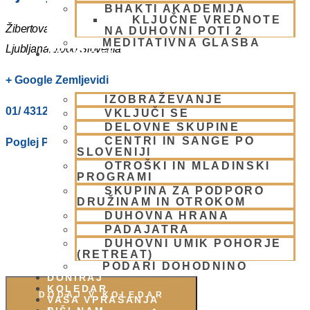
BHAKTI AKADEMIJA
KLJUČNE VREDNOTE
Žibertova 27
NA DUHOVNI POTI 2
MEDITATIVNA GLASBA
Ljubljana
,
1000
Slovenia
SKUPNOST
+ Google Zemljevidi
IZOBRAŽEVANJE
01/ 4312319
VKLJUČI SE
DELOVNE SKUPINE
CENTRI IN SANGE PO
Poglej Prizorišče spletno stran
SLOVENIJI
OTROŠKI IN MLADINSKI
PROGRAMI
SKUPINA ZA PODPORO
DRUŽINAM IN OTROKOM
DUHOVNA HRANA
PADAJATRA
DUHOVNI UMIK POHORJE
(RETREAT)
PODARI DOHODNINO
DONIRAJ
KOLEDAR
DODAJ V KOLEDAR
VAŠA VPRAŠANJA