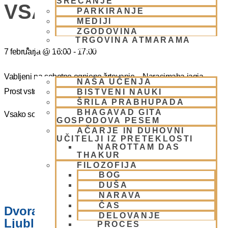
SREČANJE
VSAKO SOBOTO
PARKIRANJE
MEDIJI
ZGODOVINA
TRGOVINA ATMARAMA
BHAKTI JOGA
7 februarja
@
16:00
-
17:00
Vabljeni na sobotno ognjeno žrtovanje – Narasimaha jagja.
NAŠA UČENJA
Prost vstop.
BISTVENI NAUKI
ŠRILA PRABHUPADA
BHAGAVAD GITA
Vsako soboto ob 16.00 do 17:00
GOSPODOVA PESEM
AČARJE IN DUHOVNI
UČITELJI IZ PRETEKLOSTI
NAROTTAM DAS
THAKUR
FILOZOFIJA
BOG
DUŠA
NARAVA
ČAS
Dvorana – Center Hare Krišna v
DELOVANJE
Ljubljani
PROCES