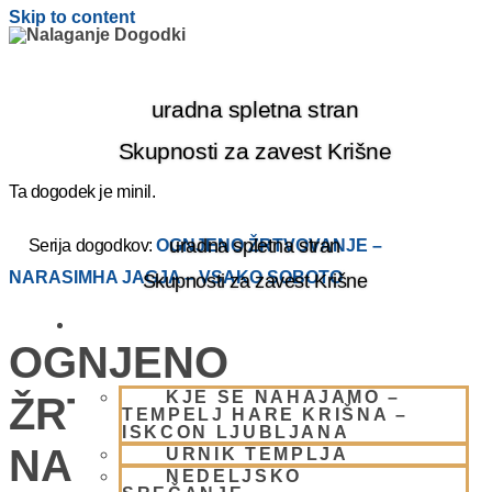
Skip to content
uradna spletna stran
Skupnosti za zavest Krišne
Ta dogodek je minil.
uradna spletna stran
Serija dogodkov:
OGNJENO ŽRTVOVANJE –
NARASIMHA JAGJA – VSAKO SOBOTO
Skupnosti za zavest Krišne
OBIŠČI NAS
OGNJENO
KJE SE NAHAJAMO –
ŽRTVOVANJE –
TEMPELJ HARE KRIŠNA –
ISKCON LJUBLJANA
NARASIMHA JAGJA –
URNIK TEMPLJA
NEDELJSKO