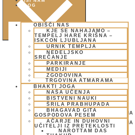
PIŠI NAM
BLOG
OBIŠČI NAS
KJE SE NAHAJAMO –
TEMPELJ HARE KRIŠNA –
ISKCON LJUBLJANA
URNIK TEMPLJA
NEDELJSKO
SREČANJE
PARKIRANJE
MEDIJI
ZGODOVINA
TRGOVINA ATMARAMA
BHAKTI JOGA
NAŠA UČENJA
BISTVENI NAUKI
ŠRILA PRABHUPADA
BHAGAVAD GITA
NEDELJSKO SREČANJE - CENTER HARE KRIŠNA
GOSPODOVA PESEM
LJUBLJANA
AČARJE IN DUHOVNI
NEDELJSKO SREČANJE - CENTER HARE KRIŠNA
UČITELJI IZ PRETEKLOSTI
LJUBLJANA
NAROTTAM DAS