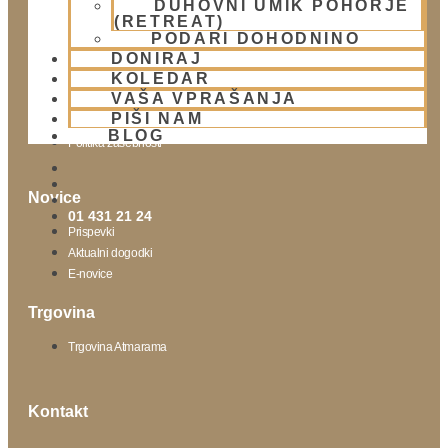
DUHOVNI UMIK POHORJE
(RETREAT)
Obišči nas
PODARI DOHODNINO
DONIRAJ
Lokacija
KOLEDAR
Urnik templja
VAŠA VPRAŠANJA
Nedeljsko srečanje
PIŠI NAM
Parkiranje
BLOG
Politika zasebnosti
Novice
01 431 21 24
Prispevki
Aktualni dogodki
E-novice
Trgovina
Trgovina Atmarama
Kontakt