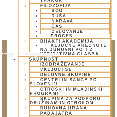
THAKUR
FILOZOFIJA
BOG
DUŠA
NARAVA
ČAS
DELOVANJE
PROCES
BHAKTI AKADEMIJA
KLJUČNE VREDNOTE
NA DUHOVNI POTI 2
MEDITATIVNA GLASBA
SKUPNOST
IZOBRAŽEVANJE
VKLJUČI SE
DELOVNE SKUPINE
CENTRI IN SANGE PO
SLOVENIJI
OTROŠKI IN MLADINSKI
PROGRAMI
Doniraj
SKUPINA ZA PODPORO
Klikni gumb spodaj.
DRUŽINAM IN OTROKOM
DUHOVNA HRANA
Doniraj
PADAJATRA