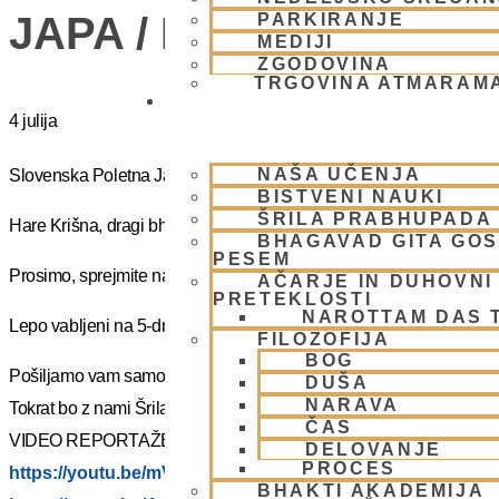
JAPA / KIRTAN UMIK 
PARKIRANJE
MEDIJI
ZGODOVINA
TRGOVINA ATMARAM
BHAKTI JOGA
4 julija
NAŠA UČENJA
Slovenska Poletna Jatra vas vabi na DUHOVNI UMIK 2025 – »J
BISTVENI NAUKI
ŠRILA PRABHUPADA
Hare Krišna, dragi bhakte!
BHAGAVAD GITA GO
PESEM
Prosimo, sprejmite naše ponižno spoštovanje! Vsa slava Šrila Pr
AČARJE IN DUHOVNI 
PRETEKLOSTI
NAROTTAM DAS 
Lepo vabljeni na 5-dnevno nepozabno transcendentalno izkušnjo
FILOZOFIJA
BOG
Pošiljamo vam samo osnovno informacijo tako da si lahko rezervi
DUŠA
NARAVA
Tokrat bo z nami Šrila Prabhupadov učenec, duhovni učitelj NM Mah
ČAS
VIDEO REPORTAŽE IZ PREJŠNIH UMIKOV – KLIKNI 🙂
DELOVANJE
PROCES
https://youtu.be/mVmx_h4mTCc?si=iYB7KXEdqz7Nz2is
BHAKTI AKADEMIJA