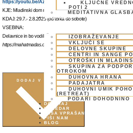
https://youtu.be/AziuZJyrho4?si=Zr5a_H8Hj-X888vW
KLJUČNE VREDN
POTI 2
KJE: Mladinski dom na Smolniku (mariborsko Pohorje)
MEDITATIVNA GLASB
SKUPNOST
KDAJ: 29.7.- 2.8.2025 (od torka do sobote)
VSEBINA:
Delavnice in bo vodil, Šrila Prabhupadov učenec NM Mahatma p
IZOBRAŽEVANJE
VKLJUČI SE
https://mahatmadas.com
DELOVNE SKUPINE
CENTRI IN SANGE PO
OTROŠKI IN MLADIN
SKUPINA ZA PODPOR
OTROKOM
DUHOVNA HRANA
DODAJ V KOLEDAR
PADAJATRA
DUHOVNI UMIK POH
(RETREAT)
PODARI DOHODNINO
DONIRAJ
KOLEDAR
VAŠA VPRAŠANJA
PIŠI NAM
BLOG