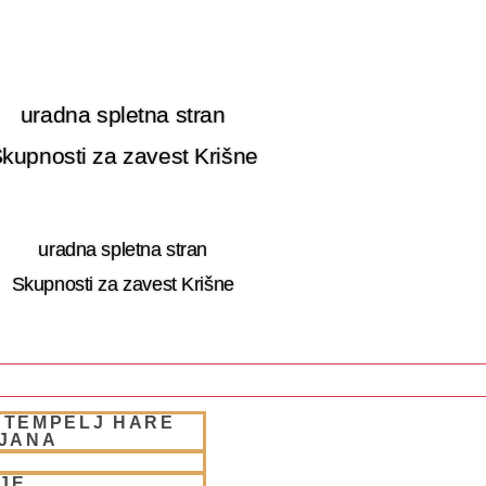
uradna spletna stran
kupnosti za zavest Krišne
uradna spletna stran
Skupnosti za zavest Krišne
 TEMPELJ HARE
 RETRET SLOVENIA
LJANA
JE