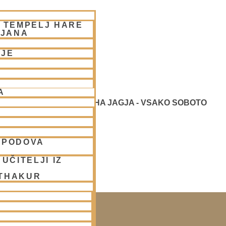
– TEMPELJ HARE
LJANA
NJE
A
TVOVANJE - NARASIMHA JAGJA - VSAKO SOBOTO
SPODOVA
UČITELJI IZ
 THAKUR
 LJUBLJANA