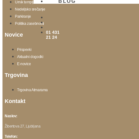
BLOG
Urnik templja
Nedeljsko srečanje
Parkiranje
Politika zasebnosti
01 431
Novice
21 24
Prispevki
Aktualni dogodki
E-novice
Trgovina
Trgovina Atmarama
Kontakt
Naslov:
Žibertova 27, Ljubljana
Telefon: