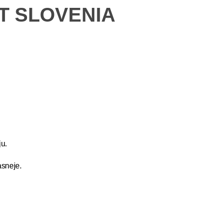
ET SLOVENIA
u.
asneje.