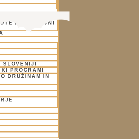
OTE NA DUHOVNI
A
 SLOVENIJI
SKI PROGRAMI
O DRUŽINAM IN
ORJE