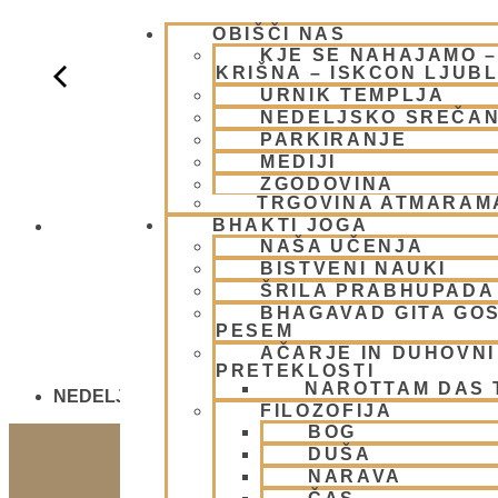
OBIŠČI NAS
KJE SE NAHAJAMO 
KRIŠNA – ISKCON LJUB
URNIK TEMPLJA
NEDELJSKO SREČA
PARKIRANJE
MEDIJI
ZGODOVINA
TRGOVINA ATMARAM
BHAKTI JOGA
OGNJENO ŽR
NAŠA UČENJA
BISTVENI NAUKI
ŠRILA PRABHUPADA
BHAGAVAD GITA GO
PESEM
AČARJE IN DUHOVNI 
PRETEKLOSTI
NAROTTAM DAS
NEDELJSKO SREČANJE - CENTER HARE KRIŠNA
FILOZOFIJA
BOG
DUŠA
NARAVA