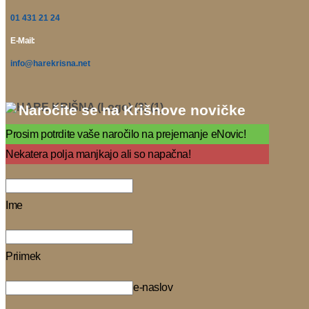
01 431 21 24
E-Mail:
info@harekrisna.net
Naročite se na Krišnove novičke
Prosim potrdite vaše naročilo na prejemanje eNovic!
Nekatera polja manjkajo ali so napačna!
Ime
Priimek
e-naslov