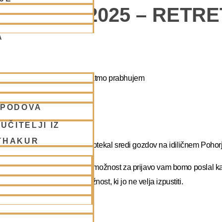
POHORJE 2025 – RETR
A
apa duhovni umik z NM Mahatmo prabhujem
SPODOVA
abhupadu!
UČITELJI IZ
THAKUR
 na DUHOVNI UMIK, ki bo potekal sredi gozdov na idiličnem Pohorj
rate dopust. Več podatkov in možnost za prijavo vam bomo poslal k
atma prabhu. Redka priložnost, ki jo ne velja izpustiti.