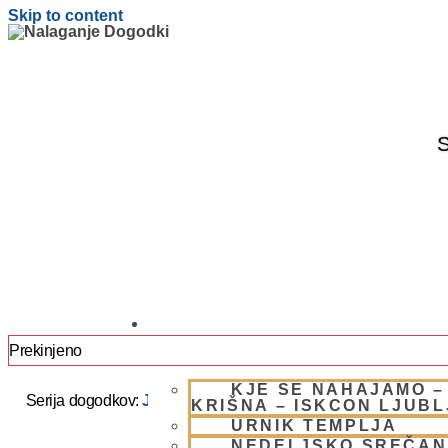
Skip to content
S
OBIŠČI NAS
Prekinjeno
KJE SE NAHAJAMO –
Serija dogodkov:
JAPA / KIRTAN UMIK POHORJE 2025 –
KRIŠNA – ISKCON LJUB
URNIK TEMPLJA
NEDELJSKO SREČAN