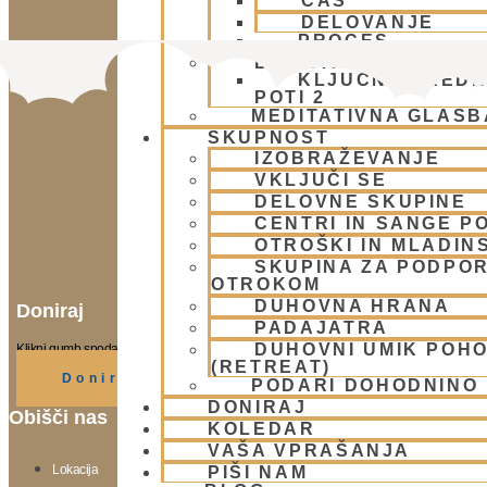
ČAS
DELOVANJE
PROCES
BHAKTI AKADEMIJA
KLJUČNE VREDN
POTI 2
MEDITATIVNA GLASB
SKUPNOST
IZOBRAŽEVANJE
VKLJUČI SE
DELOVNE SKUPINE
CENTRI IN SANGE PO
OTROŠKI IN MLADIN
SKUPINA ZA PODPOR
OTROKOM
DUHOVNA HRANA
Doniraj
PADAJATRA
DUHOVNI UMIK POH
Klikni gumb spodaj.
(RETREAT)
Doniraj
PODARI DOHODNINO
DONIRAJ
Obišči nas
KOLEDAR
VAŠA VPRAŠANJA
Lokacija
PIŠI NAM