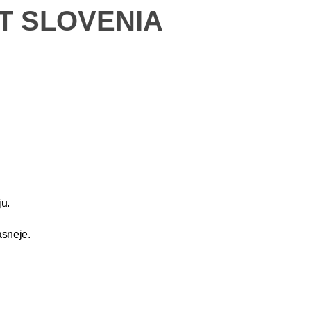
ET SLOVENIA
u.
asneje.