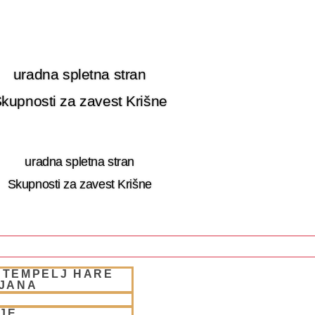
uradna spletna stran
kupnosti za zavest Krišne
uradna spletna stran
Skupnosti za zavest Krišne
 TEMPELJ HARE
 RETRET SLOVENIA
LJANA
JE