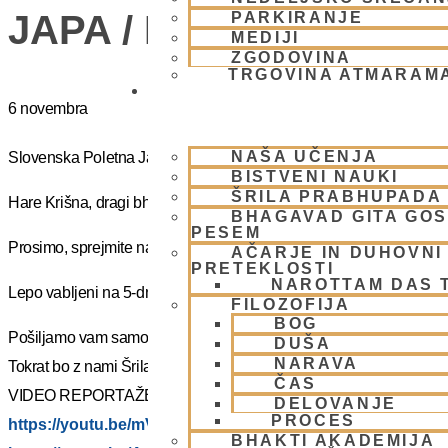
JAPA / KIRTAN UMIK 
PARKIRANJE
MEDIJI
ZGODOVINA
TRGOVINA ATMARAM
BHAKTI JOGA
6 novembra
NAŠA UČENJA
Slovenska Poletna Jatra vas vabi na DUHOVNI UMIK 2025 – »J
BISTVENI NAUKI
ŠRILA PRABHUPADA
Hare Krišna, dragi bhakte!
BHAGAVAD GITA GO
PESEM
Prosimo, sprejmite naše ponižno spoštovanje! Vsa slava Šrila Pr
AČARJE IN DUHOVNI 
PRETEKLOSTI
NAROTTAM DAS 
Lepo vabljeni na 5-dnevno nepozabno transcendentalno izkušnjo
FILOZOFIJA
BOG
Pošiljamo vam samo osnovno informacijo tako da si lahko rezervi
DUŠA
NARAVA
Tokrat bo z nami Šrila Prabhupadov učenec, duhovni učitelj NM Mah
ČAS
VIDEO REPORTAŽE IZ PREJŠNIH UMIKOV – KLIKNI 🙂
DELOVANJE
PROCES
https://youtu.be/mVmx_h4mTCc?si=iYB7KXEdqz7Nz2is
BHAKTI AKADEMIJA