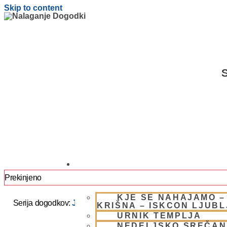
Skip to content
S
OBIŠČI NAS
Prekinjeno
KJE SE NAHAJAMO –
Serija dogodkov:
JAPA / KIRTAN UMIK POHORJE 2025 –
KRIŠNA – ISKCON LJUB
URNIK TEMPLJA
NEDELJSKO SREČAN