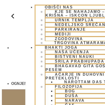
OBIŠČI NAS
KJE SE NAHAJAMO 
KRIŠNA – ISKCON LJUB
URNIK TEMPLJA
NEDELJSKO SREČA
PARKIRANJE
MEDIJI
ZGODOVINA
TRGOVINA ATMARAM
BHAKTI JOGA
NEDELJSKO
NAŠA UČENJA
BISTVENI NAUKI
ŠRILA PRABHUPADA
BHAGAVAD GITA GO
PESEM
AČARJE IN DUHOVNI 
PRETEKLOSTI
NAROTTAM DAS
OGNJENO ŽRTVOVANJE - NARASIMHA JAGJA - V
FILOZOFIJA
BOG
DUŠA
NARAVA