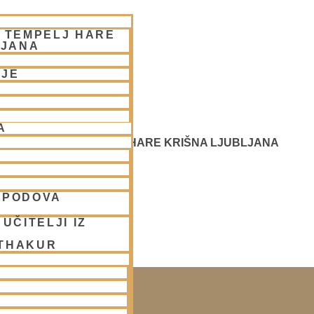
– TEMPELJ HARE
LJANA
NJE
A
 SREČANJE - CENTER HARE KRIŠNA LJUBLJANA
SPODOVA
UČITELJI IZ
 THAKUR
SAKO SOBOTO