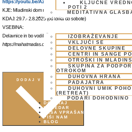
https://youtu.be/AziuZJyrho4?si=Zr5a_H8Hj-X888vW
KLJUČNE VREDN
POTI 2
KJE: Mladinski dom na Smolniku (mariborsko Pohorje)
MEDITATIVNA GLASB
SKUPNOST
KDAJ: 29.7.- 2.8.2025 (od torka do sobote)
VSEBINA:
Delavnice in bo vodil, Šrila Prabhupadov učenec NM Mahatma p
IZOBRAŽEVANJE
VKLJUČI SE
https://mahatmadas.com
DELOVNE SKUPINE
CENTRI IN SANGE PO
OTROŠKI IN MLADIN
SKUPINA ZA PODPOR
OTROKOM
DUHOVNA HRANA
DODAJ V KOLEDAR
PADAJATRA
DUHOVNI UMIK POH
(RETREAT)
PODARI DOHODNINO
DONIRAJ
KOLEDAR
VAŠA VPRAŠANJA
PIŠI NAM
BLOG