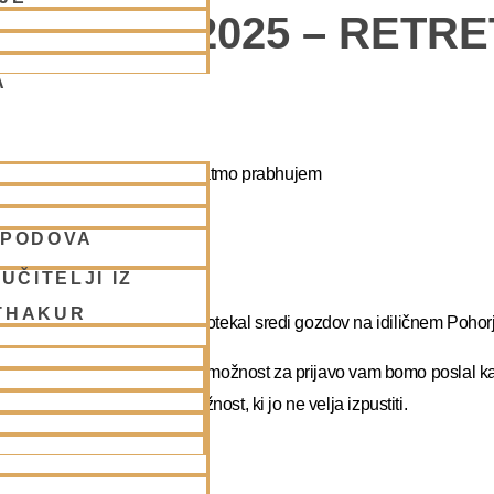
POHORJE 2025 – RETR
A
apa duhovni umik z NM Mahatmo prabhujem
SPODOVA
abhupadu!
UČITELJI IZ
THAKUR
 na DUHOVNI UMIK, ki bo potekal sredi gozdov na idiličnem Pohorj
rate dopust. Več podatkov in možnost za prijavo vam bomo poslal k
atma prabhu. Redka priložnost, ki jo ne velja izpustiti.