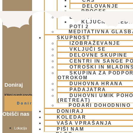
ČAS
DELOVANJE
PROCES
BHAKTI AKADEMIJA
KLJUČNE VREDN
POTI 2
MEDITATIVNA GLASB
SKUPNOST
IZOBRAŽEVANJE
VKLJUČI SE
DELOVNE SKUPINE
CENTRI IN SANGE PO
OTROŠKI IN MLADIN
SKUPINA ZA PODPOR
OTROKOM
DUHOVNA HRANA
Doniraj
PADAJATRA
DUHOVNI UMIK POH
Klikni gumb spodaj.
(RETREAT)
Doniraj
PODARI DOHODNINO
DONIRAJ
Obišči nas
KOLEDAR
VAŠA VPRAŠANJA
Lokacija
PIŠI NAM