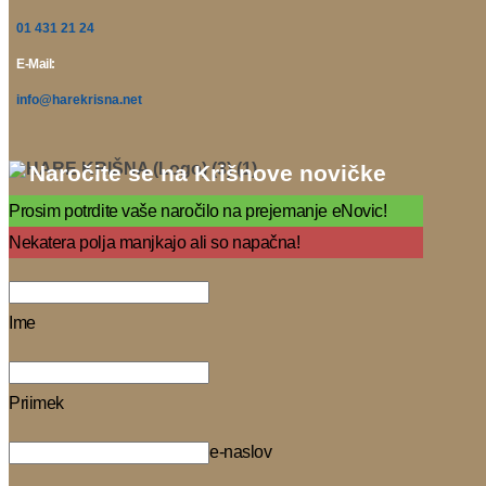
01 431 21 24
E-Mail:
info@harekrisna.net
Naročite se na Krišnove novičke
Prosim potrdite vaše naročilo na prejemanje eNovic!
Nekatera polja manjkajo ali so napačna!
Ime
Priimek
e-naslov