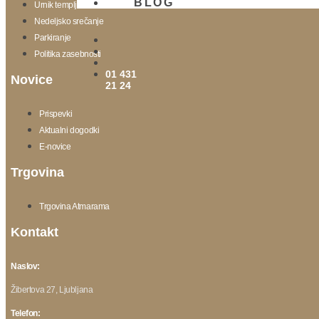
BLOG
Urnik templja
Nedeljsko srečanje
Parkiranje
Politika zasebnosti
01 431
Novice
21 24
Prispevki
Aktualni dogodki
E-novice
Trgovina
Trgovina Atmarama
Kontakt
Naslov:
Žibertova 27, Ljubljana
Telefon: