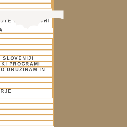
OTE NA DUHOVNI
A
 SLOVENIJI
SKI PROGRAMI
O DRUŽINAM IN
ORJE