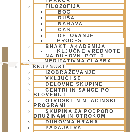
THAKUR
FILOZOFIJA
BOG
DUŠA
NARAVA
ČAS
DELOVANJE
PROCES
BHAKTI AKADEMIJA
KLJUČNE VREDNOTE
NA DUHOVNI POTI 2
MEDITATIVNA GLASBA
SKUPNOST
IZOBRAŽEVANJE
VKLJUČI SE
DELOVNE SKUPINE
CENTRI IN SANGE PO
SLOVENIJI
OTROŠKI IN MLADINSKI
PROGRAMI
Doniraj
SKUPINA ZA PODPORO
DRUŽINAM IN OTROKOM
Klikni gumb spodaj.
DUHOVNA HRANA
Doniraj
PADAJATRA