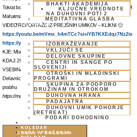
BHAKTI AKADEMIJA
Tokrat bo z nami Šrila Prabhupadov učenec, duhovni učitelj NM
KLJUČNE VREDNOTE
NA DUHOVNI POTI 2
Mahatma prabhu. Redka priložnost, ki jo ne velja izpustiti.
MEDITATIVNA GLASBA
SKUPNOST
VIDEO REPORTAŽE IZ PREJŠNIH UMIKOV – KLIKNI 🙂
https://youtu.be/mVmx_h4mTCc?si=iYB7KXEdqz7Nz2is
https://youtu.be/AziuZJyrho4?si=Zr5a_H8Hj-X888vW
IZOBRAŽEVANJE
VKLJUČI SE
KJE: Mladinski dom na Smolniku (mariborsko Pohorje)
DELOVNE SKUPINE
KDAJ: 29.7.- 2.8.2025 (od torka do sobote)
CENTRI IN SANGE PO
SLOVENIJI
VSEBINA:
OTROŠKI IN MLADINSKI
PROGRAMI
Delavnice in bo vodil, Šrila Prabhupadov učenec NM Mahatma
SKUPINA ZA PODPORO
prabhu
DRUŽINAM IN OTROKOM
DUHOVNA HRANA
https://mahatmadas.com
PADAJATRA
DUHOVNI UMIK POHORJE
(RETREAT)
PODARI DOHODNINO
DONIRAJ
KOLEDAR
VAŠA VPRAŠANJA
DODAJ V KOLEDAR