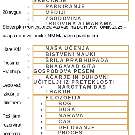
SREČANJE
PARKIRANJE
28 avgusta
MEDIJI
ZGODOVINA
TRGOVINA ATMARAMA
Slovenska Poletna Jatra vas vabi na DUHOVNI UMIK 2025 –
BHAKTI JOGA
»Japa duhovni umik z NM Mahatmo prabhujem
NAŠA UČENJA
Hare Krišna, dragi bhakte!
BISTVENI NAUKI
ŠRILA PRABHUPADA
Prosimo, sprejmite naše ponižno spoštovanje! Vsa slava Šrila
BHAGAVAD GITA
GOSPODOVA PESEM
Prabhupadu!
AČARJE IN DUHOVNI
UČITELJI IZ PRETEKLOSTI
Lepo vabljeni na 5-dnevno nepozabno transcendentalno
NAROTTAM DAS
THAKUR
izkušnjo na DUHOVNI UMIK, ki bo potekal sredi gozdov na
FILOZOFIJA
idiličnem Pohorju.
BOG
DUŠA
NARAVA
Pošiljamo vam samo osnovno informacijo tako da si lahko
ČAS
rezervirate dopust. Več podatkov in možnost za prijavo vam
DELOVANJE
PROCES
bomo poslal kasneje.