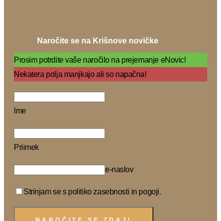
Naročite se na Krišnove novičke
Prosim potrdite vaše naročilo na prejemanje eNovic!
Nekatera polja manjkajo ali so napačna!
Ime
Priimek
e-naslov
Strinjam se s politiko zasebnosti in pogoji.