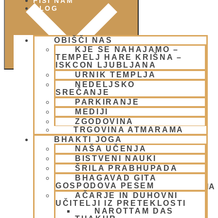
PIŠI NAM
BLOG
OBIŠČI NAS
KJE SE NAHAJAMO –
TEMPELJ HARE KRIŠNA –
ISKCON LJUBLJANA
URNIK TEMPLJA
NEDELJSKO
SREČANJE
PARKIRANJE
MEDIJI
ZGODOVINA
TRGOVINA ATMARAMA
BHAKTI JOGA
NAŠA UČENJA
BISTVENI NAUKI
ŠRILA PRABHUPADA
BHAGAVAD GITA
GOSPODOVA PESEM
NEDELJSKO SREČANJE - CENTER HARE KRIŠNA
LJUBLJANA
AČARJE IN DUHOVNI
OGNJENO ŽRTVOVANJE - NARASIMHA JAGJA -
UČITELJI IZ PRETEKLOSTI
VSAKO SOBOTO
NAROTTAM DAS