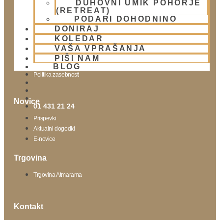
DUHOVNI UMIK POHORJE
(RETREAT)
Obišči nas
PODARI DOHODNINO
DONIRAJ
Lokacija
KOLEDAR
Urnik templja
VAŠA VPRAŠANJA
Nedeljsko srečanje
PIŠI NAM
Parkiranje
BLOG
Politika zasebnosti
Novice
01 431 21 24
Prispevki
Aktualni dogodki
E-novice
Trgovina
Trgovina Atmarama
Kontakt