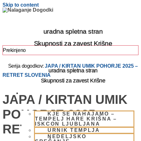
Skip to content
uradna spletna stran
Skupnosti za zavest Krišne
Prekinjeno
Serija dogodkov:
JAPA / KIRTAN UMIK POHORJE 2025 –
uradna spletna stran
RETRET SLOVENIA
Skupnosti za zavest Krišne
OBIŠČI NAS
JAPA / KIRTAN UMIK
POHORJE 2025 –
KJE SE NAHAJAMO –
TEMPELJ HARE KRIŠNA –
ISKCON LJUBLJANA
RETRET SLOVENIA
URNIK TEMPLJA
NEDELJSKO