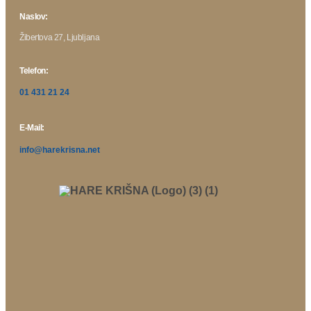
Naslov:
Žibertova 27, Ljubljana
Telefon:
01 431 21 24
E-Mail:
info@harekrisna.net