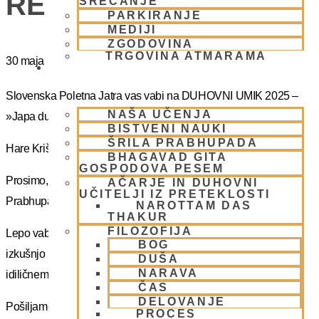
RETRET SLOVENIA
SREČANJE
PARKIRANJE
MEDIJI
ZGODOVINA
TRGOVINA ATMARAMA
30 maja
BHAKTI JOGA
Slovenska Poletna Jatra vas vabi na DUHOVNI UMIK 2025 –
NAŠA UČENJA
»Japa duhovni umik z NM Mahatmo prabhujem
BISTVENI NAUKI
ŠRILA PRABHUPADA
Hare Krišna, dragi bhakte!
BHAGAVAD GITA
GOSPODOVA PESEM
Prosimo, sprejmite naše ponižno spoštovanje! Vsa slava Šrila
AČARJE IN DUHOVNI
UČITELJI IZ PRETEKLOSTI
Prabhupadu!
NAROTTAM DAS
THAKUR
FILOZOFIJA
Lepo vabljeni na 5-dnevno nepozabno transcendentalno
BOG
izkušnjo na DUHOVNI UMIK, ki bo potekal sredi gozdov na
DUŠA
NARAVA
idiličnem Pohorju.
ČAS
DELOVANJE
Pošiljamo vam samo osnovno informacijo tako da si lahko
PROCES