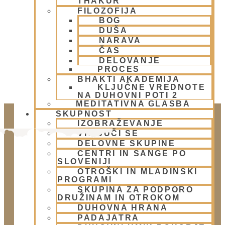
THAKUR
OGNJENO ŽRTVOVANJE - NARASIMHA JAGJA -
FILOZOFIJA
VSAKO SOBOTO
BOG
DUŠA
NARAVA
ČAS
DELOVANJE
PROCES
BHAKTI AKADEMIJA
KLJUČNE VREDNOTE
NA DUHOVNI POTI 2
MEDITATIVNA GLASBA
SKUPNOST
IZOBRAŽEVANJE
VKLJUČI SE
DELOVNE SKUPINE
CENTRI IN SANGE PO
SLOVENIJI
OTROŠKI IN MLADINSKI
PROGRAMI
SKUPINA ZA PODPORO
DRUŽINAM IN OTROKOM
Doniraj
DUHOVNA HRANA
PADAJATRA
Klikni gumb spodaj.