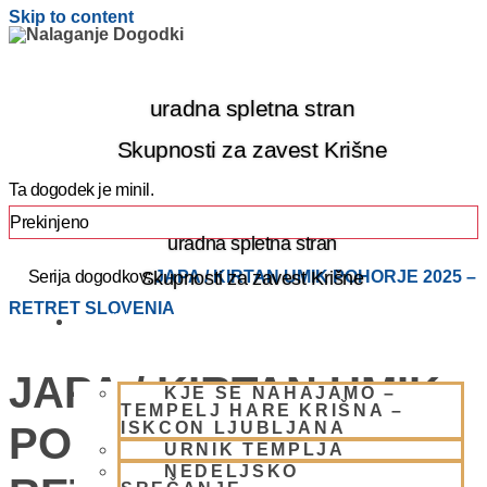
Skip to content
uradna spletna stran
Skupnosti za zavest Krišne
Ta dogodek je minil.
Prekinjeno
uradna spletna stran
Skupnosti za zavest Krišne
Serija dogodkov:
JAPA / KIRTAN UMIK POHORJE 2025 –
RETRET SLOVENIA
OBIŠČI NAS
JAPA / KIRTAN UMIK
KJE SE NAHAJAMO –
TEMPELJ HARE KRIŠNA –
ISKCON LJUBLJANA
POHORJE 2025 –
URNIK TEMPLJA
NEDELJSKO