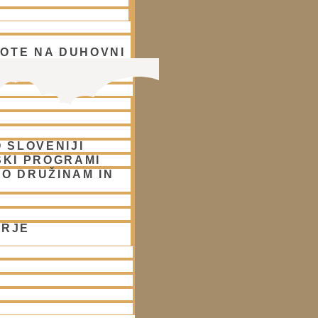
OTE NA DUHOVNI
A
 SLOVENIJI
SKI PROGRAMI
O DRUŽINAM IN
ORJE