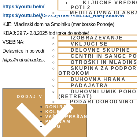
KLJUČNE VREDN
https://youtu.be/mVmx_h4mTCc?si=iYB7KXEdqz7Nz2is
POTI 2
MEDITATIVNA GLASB
https://youtu.be/AziuZJyrho4?si=Zr5a_H8Hj-X888vW
SKUPNOST
KJE: Mladinski dom na Smolniku (mariborsko Pohorje)
KDAJ: 29.7.- 2.8.2025 (od torka do sobote)
IZOBRAŽEVANJE
VSEBINA:
VKLJUČI SE
DELOVNE SKUPINE
Delavnice in bo vodil, Šrila Prabhupadov učenec NM Mahatma p
CENTRI IN SANGE PO
https://mahatmadas.com
OTROŠKI IN MLADIN
SKUPINA ZA PODPOR
OTROKOM
DUHOVNA HRANA
PADAJATRA
DUHOVNI UMIK POH
(RETREAT)
DODAJ V KOLEDAR
PODARI DOHODNINO
DONIRAJ
KOLEDAR
VAŠA VPRAŠANJA
PIŠI NAM
BLOG