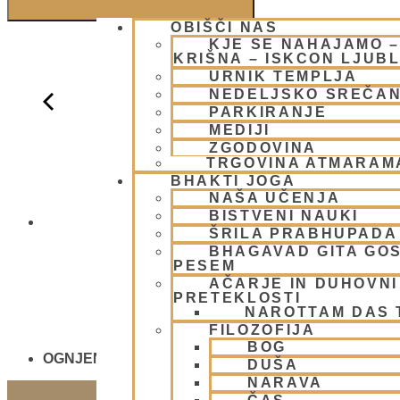
OBIŠČI NAS
KJE SE NAHAJAMO 
KRIŠNA – ISKCON LJUB
URNIK TEMPLJA
NEDELJSKO SREČA
PARKIRANJE
MEDIJI
ZGODOVINA
TRGOVINA ATMARAM
BHAKTI JOGA
NAŠA UČENJA
BISTVENI NAUKI
NEDELJSKO
ŠRILA PRABHUPADA
BHAGAVAD GITA GO
PESEM
AČARJE IN DUHOVNI 
PRETEKLOSTI
NAROTTAM DAS
FILOZOFIJA
BOG
OGNJENO ŽRTVOVANJE - NARASIMHA JAGJA - V
DUŠA
NARAVA