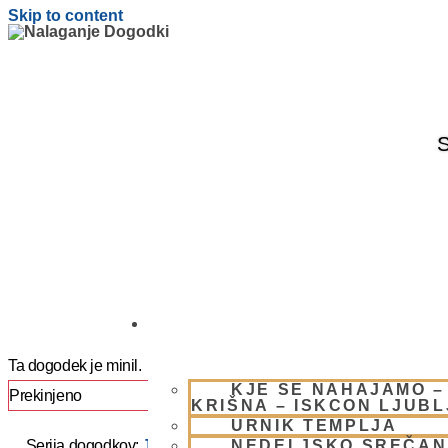
Skip to content
S
OBIŠČI NAS
Ta dogodek je minil.
KJE SE NAHAJAMO –
Prekinjeno
KRIŠNA – ISKCON LJUB
URNIK TEMPLJA
NEDELJSKO SREČAN
Serija dogodkov:
JAPA / KIRTAN UMIK POHORJE 2025 –