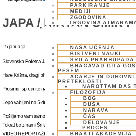
PARKIRANJE
MEDIJI
ZGODOVINA
JAPA / KIRTAN UMIK 
TRGOVINA ATMARAM
BHAKTI JOGA
15 januarja
NAŠA UČENJA
BISTVENI NAUKI
ŠRILA PRABHUPADA
Slovenska Poletna Jatra vas vabi na DUHOVNI UMIK 2025 – »J
BHAGAVAD GITA GO
PESEM
Hare Krišna, dragi bhakte!
AČARJE IN DUHOVNI 
PRETEKLOSTI
NAROTTAM DAS 
Prosimo, sprejmite naše ponižno spoštovanje! Vsa slava Šrila Pr
FILOZOFIJA
BOG
Lepo vabljeni na 5-dnevno nepozabno transcendentalno izkušnjo
DUŠA
NARAVA
Pošiljamo vam samo osnovno informacijo tako da si lahko rezervi
ČAS
DELOVANJE
Tokrat bo z nami Šrila Prabhupadov učenec, duhovni učitelj NM Mah
PROCES
BHAKTI AKADEMIJA
VIDEO REPORTAŽE IZ PREJŠNIH UMIKOV – KLIKNI 🙂