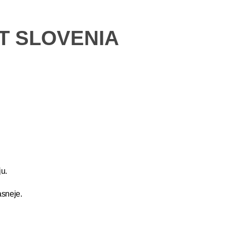
ET SLOVENIA
u.
asneje.