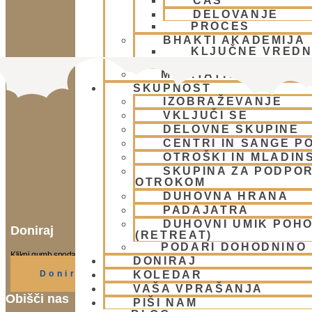
ČAS
DELOVANJE
PROCES
BHAKTI AKADEMIJA
KLJUČNE VREDN
POTI 2
MEDITATIVNA GLASB
SKUPNOST
IZOBRAŽEVANJE
VKLJUČI SE
DELOVNE SKUPINE
CENTRI IN SANGE PO
OTROŠKI IN MLADIN
SKUPINA ZA PODPOR
OTROKOM
DUHOVNA HRANA
PADAJATRA
DUHOVNI UMIK POH
Doniraj
(RETREAT)
PODARI DOHODNINO
Klikni gumb spodaj.
DONIRAJ
KOLEDAR
Doniraj
VAŠA VPRAŠANJA
Obišči nas
PIŠI NAM