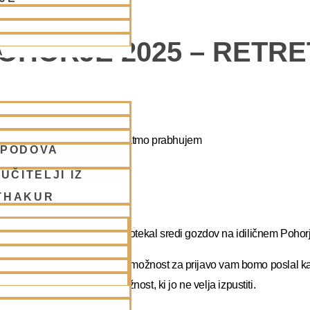
POHORJE 2025 – RETR
A
apa duhovni umik z NM Mahatmo prabhujem
SPODOVA
UČITELJI IZ
THAKUR
abhupadu!
 na DUHOVNI UMIK, ki bo potekal sredi gozdov na idiličnem Pohorj
rate dopust. Več podatkov in možnost za prijavo vam bomo poslal k
atma prabhu. Redka priložnost, ki jo ne velja izpustiti.