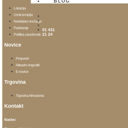
BLOG
Lokacija
Urnik templja
Nedeljsko srečanje
Parkiranje
01 431
21 24
Politika zasebnosti
Novice
Prispevki
Aktualni dogodki
E-novice
Trgovina
Trgovina Atmarama
Kontakt
Naslov: