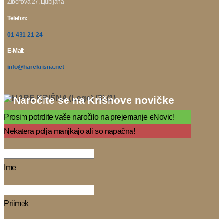
Žibertova 27, Ljubljana
Telefon:
01 431 21 24
E-Mail:
info@harekrisna.net
Naročite se na Krišnove novičke
Prosim potrdite vaše naročilo na prejemanje eNovic!
Nekatera polja manjkajo ali so napačna!
Ime
Priimek