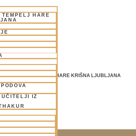
– TEMPELJ HARE
LJANA
NJE
A
 SREČANJE - CENTER HARE KRIŠNA LJUBLJANA
SPODOVA
UČITELJI IZ
 THAKUR
SAKO SOBOTO